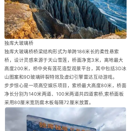
独库大玻璃桥
独库大玻璃桥桥梁结构形式为单跨186米长的柔性悬索
桥，设计灵感来源于天山雪莲，桥面净宽3米，离地最大
高度200米，桥中央有莲花造型观景平台，其中包括3D冰
山图案和9D玻璃碎裂特效及虚幻引擎雷达互动游戏。
步步惊心是一项高空娱乐项目，索桥最大高度80米，桥面
净长分别为140米两道、100米两道共四道索桥,索桥面板
采用80厘米宽防腐木板每隔72厘米放置。