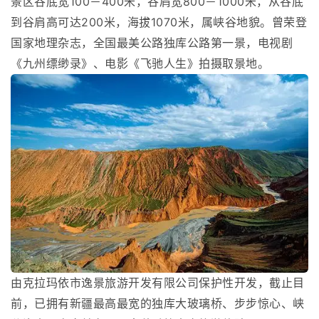
景区谷底宽100－400米，谷肩宽800－1000米，从谷底
到谷肩高可达200米，海拔1070米，属峡谷地貌。曾荣登
国家地理杂志，全国最美公路独库公路第一景，电视剧
《九州缥缈录》、电影《飞驰人生》拍摄取景地。
由克拉玛依市逸景旅游开发有限公司保护性开发，截止目
前，已拥有新疆最高最宽的独库大玻璃桥、步步惊心、峡