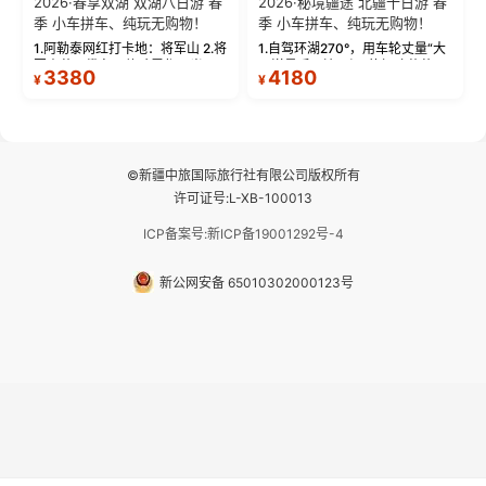
2026·春享双湖 双湖八日游 春
2026·秘境疆途 北疆十日游 春
季 小车拼车、纯玩无购物！
季 小车拼车、纯玩无购物！
1.阿勒泰网红打卡地：将军山 2.将
1.自驾环湖270°，用车轮丈量“大
军山落日缆车，体验雪都风光 3.
西洋最后一滴眼泪”的极致蔚蓝，
3380
4180
¥
¥
将军山，夕阳派对，蹦迪party 4.
让雪山、花海与深邃湖水在转弯
自驾赛里木湖360°环湖 5.二进赛
间连成自由的画卷。 2.特别赠送
湖随心游，邂逅湖畔日出浪漫...
那拉提景区3公里内，落地窗三钻
民宿 3.那...
©新疆中旅国际旅行社有限公司版权所有
许可证号:L-XB-100013
ICP备案号:新ICP备19001292号-4
新公网安备 65010302000123号