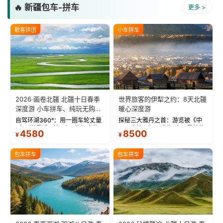
🔥 新疆包车-拼车
更多 >
散客拼团
小车拼车
2026·画卷北疆 北疆十日春季
世界旅客的伊犁之约：8天北疆
深度游 小车拼车、纯玩无购
暖心深度游
物！
自驾环湖360°：用一圈车轮丈量
探秘三大雅丹之首：游览被《中
“大西洋最后一滴眼泪”的极致蔚
国国家地理》评选为“中国最美的
4580
8500
¥
¥
蓝。 赛湖旅拍：甄选多款风格服
三大雅丹”第一名的克拉玛依魔鬼
饰，9张精修美照，定格赛里木湖
城。 中国第一村：探访仅存的图
绝美瞬间。 赛湖坦克300跟车视
瓦人最大村落——禾木村，欣赏
包车拼车
包车拼车
频：专业摄影师...
晨雾与小木...