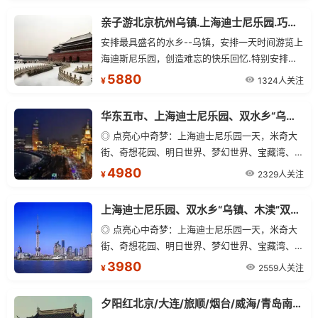
亲子游北京杭州乌镇.上海迪士尼乐园.巧克力工厂高端单飞11日游
安排最具盛名的水乡--乌镇，安排一天时间游览上
海迪斯尼乐园，创造难忘的快乐回忆.特别安排巧
克力主题乐园--上海巧克力工厂，让孩子们品尝，
5880
1324人关注
¥
动手，做好的巧克力可以带走哦
华东五市、上海迪士尼乐园、双水乡“乌镇、木渎”武夷山、鼓浪屿、五缘湾、厦门、双飞11日游
◎ 点亮心中奇梦：上海迪士尼乐园一天，米奇大
街、奇想花园、明日世界、梦幻世界、宝藏湾、探
险岛、迪士尼小镇等。
4980
2329人关注
¥
上海迪士尼乐园、双水乡“乌镇、木渎”双飞7日游
◎ 点亮心中奇梦：上海迪士尼乐园一天，米奇大
街、奇想花园、明日世界、梦幻世界、宝藏湾、探
险岛、迪士尼小镇等。
3980
2559人关注
¥
夕阳红北京/大连/旅顺/烟台/威海/青岛南京/无锡/苏州/杭州/上海单飞三卧15日