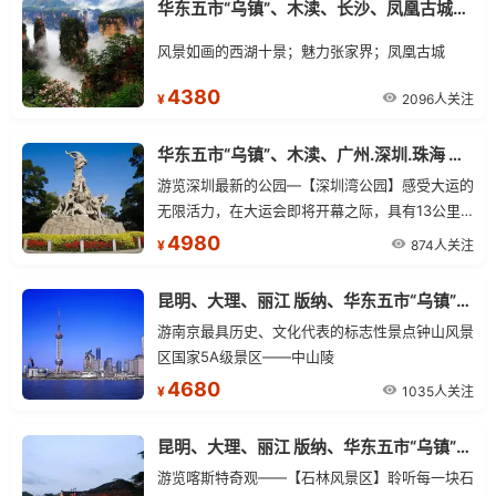
华东五市“乌镇”、木渎、长沙、凤凰古城、张家界 双飞单卧11日游
风景如画的西湖十景；魅力张家界；凤凰古城
4380
2096人关注
¥
华东五市“乌镇”、木渎、广州.深圳.珠海 双飞一卧11日游
游览深圳最新的公园—【深圳湾公园】感受大运的
无限活力，在大运会即将开幕之际，具有13公里
海岸线的深圳湾公园近日正式开园迎客，深圳市民
4980
874人关注
¥
和游客又多了一个休闲娱乐、运动观光的好去处。
昆明、大理、丽江 版纳、华东五市“乌镇”、木渎 单飞双卧18日
游南京最具历史、文化代表的标志性景点钟山风景
区国家5A级景区——中山陵
4680
1035人关注
¥
昆明、大理、丽江 版纳、华东五市“乌镇”、木渎 三飞17日
游览喀斯特奇观——【石林风景区】聆听每一块石