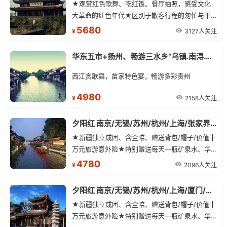
★观赏红色歌舞、吃红饭、餐厅拍照，感受文化
大革命的红色年代★区别于散客行程的匆忙与平
淡、让悠然流淌在山水之间★赠送一晚准四酒店
5680
3127人关注
¥
及一晚景区酒店
华东五市+扬州、畅游三水乡“乌镇.南浔.木渎”+贵阳.黄果树.千户苗寨.天河潭.青岩古镇 单飞双卧12日游
西江赏歌舞，苗家特色宴，畅游多彩贵州
4980
2158人关注
¥
夕阳红 南京/无锡/苏州/杭州/上海/张家界/韶山/凤凰古城 单飞双卧13日游
★新疆独立成团、含全陪、赠送背包/帽子/价值十
万元旅游意外险★特别赠送每天一瓶矿泉水、华
东段赠送西湖醋鱼、无锡酱排骨★区别于散客行
4780
2096人关注
¥
程的匆忙与平淡、让悠然流淌在山水之间★欣赏
大型民族风情演艺——烟雨张家界（赠送价值228
夕阳红 南京/无锡/苏州/杭州/上海/厦门/鼓浪屿/武夷山 单飞三卧13日
元/人普座票）
★新疆独立成团、含全陪、赠送背包/帽子/价值十
万元旅游意外险★特别赠送每天一瓶矿泉水、华