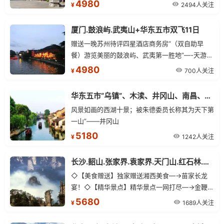
东段赠送西湖醋鱼、无锡酱排骨★区别于散客行
4980
2494人关注
¥
程的匆忙与平淡、让悠然流淌在山水之间
厦门.鼓浪屿.武夷山+华东五市双飞11日
赠送一晚苏州待评四星酒店商务房”（双自助早
餐）游览美丽的鼓浪屿、武夷第一胜地”—-天游峰
景区、九曲溪漂流、中山陵。欣赏十里秦淮风光。
4980
700人关注
¥
漫步杭州风月美景西湖、花港观鱼、苏堤春晓、三
潭印月、曲院风荷。
华东五市“乌镇”、木渎、井冈山、南昌、庐山、武汉 双飞一卧12日“红色之旅”
风景如画的西湖十景；被朱德委员长称其为天下第
一山”——井冈山
5180
1242人关注
¥
长沙.韶山.张家界.袁家界.天门山.红石林.凤凰古城+华东五市+双水乡“乌镇.木渎” 双飞12日游
◇【美食赠送】独家赠送湘西美食—→苗家长龙
宴！◇【精华景点】精华景点一网打尽—→金鞭
溪.杨家界.天门山.红石林.凤凰古城
5680
1689人关注
¥