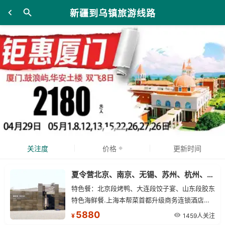
新疆到乌镇旅游线路
关注度
价格
更新时间
夏令营北京、南京、无锡、苏州、杭州、上海单飞11日游
特色餐：北京段烤鸭、大连段饺子宴、山东段胶东
特色海鲜餐.上海本帮菜首都升级商务连锁酒店，
华东段升级入住高端连锁酒店，更舒适，更放松
5880
1459人关注
¥