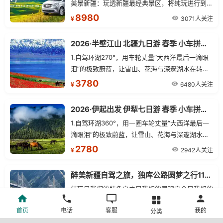
美景新疆：玩透新疆最经典景区，将纯玩进行到底
处处都是经典
8980
3071人关注
¥
2026·半壁江山 北疆九日游 春季 小车拼车、纯玩无购物！
1.自驾环湖270°，用车轮丈量“大西洋最后一滴眼
泪”的极致蔚蓝，让雪山、花海与深邃湖水在转弯
间连成自由的画卷。 2.特别赠送那拉提景区3公里
3780
6480人关注
¥
内，落地窗三钻民宿 3.那拉提 VIP 通道，私享路
线 + 优先通行，承包你的草原高光时刻
2026·伊起出发 伊犁七日游 春季 小车拼车、纯玩无购物！
1.自驾环湖360°，用一圈车轮丈量“大西洋最后一
滴眼泪”的极致蔚蓝，让雪山、花海与深邃湖水在
转弯间连成自由的画卷。 2.特别赠送那拉提景区3
2780
2942人关注
¥
公里内，落地窗三钻民宿（如民宿未开放，安排同
级别民宿或酒店） 3.3月28日-4月10日落地期间
醉美新疆自驾之旅，独库公路圆梦之行11日行程
团赠送吐尔根杏花沟景区（具体以花期开放时间为
纯玩是我们的特色自由是我们的灵魂安全是我们的
主，如未开放或花期结束，不去不退） 4.独家线
宪法深度是我们的标签深度越野自驾，穿越醉美天
路：独库公路若遇封路，可调整方向反走，不影响
首页
电话
客服
我的
分类
山独库公路，北疆大环线经典线路
7000
整体行程，且有机会在次体验独库风光。 5.库尔
3926人关注
¥