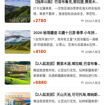
【独库公路】巴音布鲁克,那拉提,赛里木湖,口岸,薰衣草单卧单动五日游
打卡北疆美景，一次饱览湖泊草原花海大桥名俗风
情，美景不重样 ，旅途轻松自由安全，带您吃在
新疆玩在新疆 ，24 小时，全天贴心为您服务，让
2780
2534人关注
¥
您旅途无忧，全程经验丰富专职司机人员伴您安心
出行
2026·秘境疆途 北疆十日游 春季 小车拼车、纯玩无购物！
1.自驾环湖270°，用车轮丈量“大西洋最后一滴眼
泪”的极致蔚蓝，让雪山、花海与深邃湖水在转弯
间连成自由的画卷。 2.特别赠送那拉提景区3公里
4180
4296人关注
¥
内，落地窗三钻民宿 3.那拉提 VIP 通道，私享路
线 + 优先通行，承包你的草原高光时刻
【2人起发团】赛里木湖,喀拉峻,巴音布鲁克,那拉提,独库公路北段往返7日游
赠送旅游意外险，让您出行无忧，玩转新疆美景！
美景新疆：玩透新疆最经典景区，将纯玩进行到底
处处都是经典
6880
2005人关注
¥
【2人起发团】天山天池,可可托海,喀纳斯,禾木,喀拉峻,那拉提,巴音布鲁克,独库公路北段往返12日游
赠送旅游意外险，让您出行无忧，玩转新疆美景！