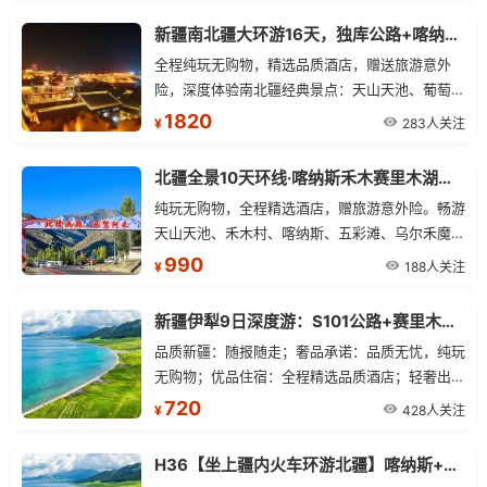
新疆南北疆大环游16天，独库公路+喀纳斯+禾木+赛里木湖+喀什古城全景深度游
全程纯玩无购物，精选品质酒店，赠送旅游意外
险，深度体验南北疆经典景点：天山天池、葡萄
沟、火焰山、喀纳斯、禾木、魔鬼城、赛里木湖、
1820
283人关注
¥
那拉提草原、独库公路、巴音布鲁克、天山神秘大
峡谷、温宿大峡谷、沙漠公路、喀什古城、帕米尔
北疆全景10天环线·喀纳斯禾木赛里木湖独库公路深度游
高原等。
纯玩无购物，全程精选酒店，赠旅游意外险。畅游
天山天池、禾木村、喀纳斯、五彩滩、乌尔禾魔鬼
城、赛里木湖、那拉提空中草原、独库公路北段、
990
188人关注
¥
独山子大峡谷等经典景点，体验S21沙漠公路、阿
禾公路、果子沟大桥等特色路段。
新疆伊犁9日深度游：S101公路+赛里木湖+独库公路+夏塔古道+那拉提草原
品质新疆：随报随走；奢品承诺：品质无忧，纯玩
无购物；优品住宿：全程精选品质酒店；轻奢出
行：旅游空调车；美食新疆：全程酒店含早餐；实
720
428人关注
¥
惠新疆：赠送旅游意外险。
H36【坐上疆内火车环游北疆】喀纳斯+禾木+那拉提+赛里木湖+独库公路四卧八日游