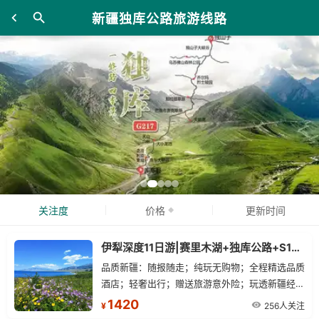
新疆独库公路旅游线路
关注度
价格
更新时间
伊犁深度11日游|赛里木湖+独库公路+S101公路+夏塔古道+喀拉峻草原+那拉提草原
品质新疆：随报随走；纯玩无购物；全程精选品质
酒店；轻奢出行；赠送旅游意外险；玩透新疆经典
景区。
1420
256人关注
¥