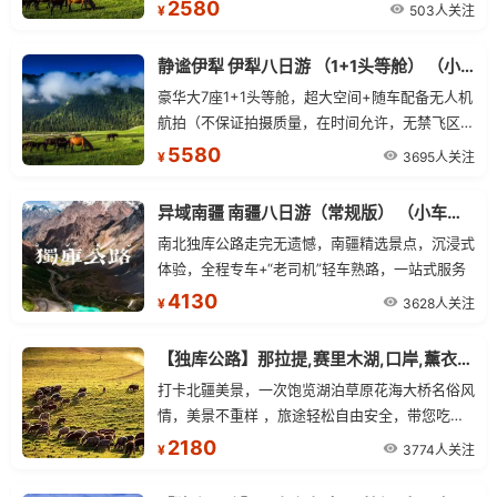
转弯间连成自由的画卷。 2.特别赠送那拉提景区3
2580
整体行程，且有机会在次体验独库风光。 5.库尔
503人关注
¥
公里内，落地窗三钻民宿（如民宿未开放，安排同
德宁自驾踏入世界自然遗产的绿谷深处，让雪岭云
级别民宿或酒店） 3.3月28日-4月10日落地期间
杉的清香沁入肺腑，在"天山最美绿谷"中找回久违
静谧伊犁 伊犁八日游 （1+1头等舱） （小车拼车、纯玩无购物！）
团赠送吐尔根杏花沟景区（具体以花期开放时间为
的宁静与自由。
豪华大7座1+1头等舱，超大空间+随车配备无人机
主，如未开放或花期结束，不去不退） 4.独家线
航拍（不保证拍摄质量，在时间允许，无禁飞区，
路：独库公路若遇封路，可调整方向反走，不影响
天气等因素允许情况下，都可飞行）
5580
整体行程，且有机会在次体验独库风光。
3695人关注
¥
异域南疆 南疆八日游（常规版） （小车拼车、纯玩无购物！）
南北独库公路走完无遗憾，南疆精选景点，沉浸式
体验，全程专车+“老司机”轻车熟路，一站式服务
4130
3628人关注
¥
【独库公路】那拉提,赛里木湖,口岸,薰衣草单卧单动四日游
打卡北疆美景，一次饱览湖泊草原花海大桥名俗风
情，美景不重样 ，旅途轻松自由安全，带您吃在
新疆玩在新疆 ，24 小时，全天贴心为您服务，
2180
3774人关注
¥