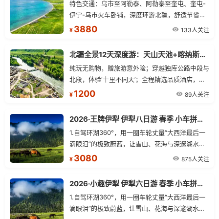
特色交通：乌市至阿勒泰、阿勒泰至奎屯、奎屯-
伊宁-乌市火车卧铺，深度环游北疆，舒适节省时
间。精华景点：喀纳斯湖、禾木、赛里木湖、那拉
3880
133人关注
¥
提草原、独库公路北段、百里画廊、唐布拉草原。
尊享品质：喀纳斯段升级2-8人小团，全程纯玩。
北疆全景12天深度游：天山天池+喀纳斯湖+独库公路+赛里木湖+那拉提草原
纯玩无购物，赠旅游意外险；穿越独库公路中段与
北段，体验‘十里不同天’；全程精选品质酒店，轻
奢出行。
1200
89人关注
¥
2026·王牌伊犁 伊犁八日游 春季 小车拼车、纯玩无购物！
1.自驾环湖360°，用一圈车轮丈量“大西洋最后一
滴眼泪”的极致蔚蓝，让雪山、花海与深邃湖水在
转弯间连成自由的画卷。 2.特别赠送那拉提景区3
3080
875人关注
¥
公里内，落地窗三钻民宿（如民宿未开放，安排同
级别民宿或酒店） 3.3月28日-4月10日落地期间
2026·小趣伊犁 伊犁六日游 春季 小车拼车、纯玩无购物！
团赠送吐尔根杏花沟景区（具体以花期开放时间为
1.自驾环湖360°，用一圈车轮丈量“大西洋最后一
主，如未开放或花期结束，不去不退） 4.独家线
滴眼泪”的极致蔚蓝，让雪山、花海与深邃湖水在
路：独库公路若遇封路，可调整方向反走，不影响