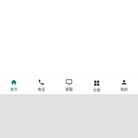
首页
电话
客服
我的
分类
©新疆中旅国际旅行社有限公司版权所有
许可证号:L-XB-100013
ICP备案号:新ICP备19001292号-4
新公网安备 65010302000123号