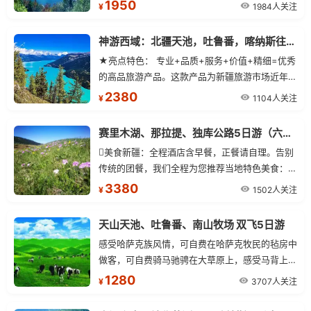
1950
1984人关注
¥
神游西域：北疆天池，吐鲁番，喀纳斯往返7日游
★亮点特色： 专业+品质+服务+价值+精细=优秀
的高品旅游产品。这款产品为新疆旅游市场近年
来，最能满足高端旅游者需求之作。
2380
1104人关注
¥
赛里木湖、那拉提、独库公路5日游（六月、七月）
美食新疆：全程酒店含早餐，正餐请自理。告别
传统的团餐，我们全程为您推荐当地特色美食：大
盘鸡、抓饭、拌面、烤肉、清炖羊肉、烤包子、面
3380
1502人关注
¥
肺子、冷水鱼、格瓦斯、乌苏啤酒等。
天山天池、吐鲁番、南山牧场 双飞5日游
感受哈萨克族风情，可自费在哈萨克牧民的毡房中
做客，可自费骑马驰骋在大草原上，感受马背上民
族的豪迈与奔放。
1280
3707人关注
¥