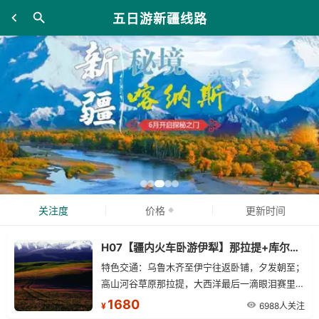
五日游新疆线路
关注度
价格
更新时间
H07【疆内火车卧游伊犁】那拉提+库尔德宁+赛里木湖火车双卧五日游
特色交通：乌鲁木齐至伊宁往返卧铺，夕发朝至；
高山河谷草原那拉提，大西洋最后一滴眼泪赛里木
湖，中国绝美十大森林之首库尔德宁；全程零购
1680
6988人关注
¥
物，精选伊宁三星酒店。