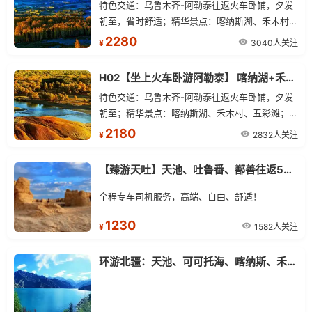
特色交通：乌鲁木齐-阿勒泰往返火车卧铺，夕发
朝至，省时舒适；精华景点：喀纳斯湖、禾木村、
白哈巴、五彩滩；小众拼车：2-8人小团，天天
2280
3040人关注
¥
发；精选酒店：贾登峪1晚经济型酒店或民宿+白
哈巴景区1晚民宿；车辆安排：7座或9座商务车，
H02【坐上火车卧游阿勒泰】 喀纳湖+禾木+五彩滩双卧五日游
专属线路司机；服务打造：24小时管家在线服
特色交通：乌鲁木齐-阿勒泰往返火车卧铺，夕发
务；提供机场/火车站无缝接送服务；小众出行：
朝至；精华景点：喀纳斯湖、禾木村、五彩滩；
父母游、亲子游、交友团、商务人士的最佳首选。
2-8人小团，商务车出行；精选酒店：贾登峪经济
2180
2832人关注
¥
型酒店或民宿。
【臻游天吐】天池、吐鲁番、鄯善往返5日游
全程专车司机服务，高端、自由、舒适！
1230
1582人关注
¥
环游北疆：天池、可可托海、喀纳斯、禾木村、五彩滩、魔鬼城往返7日游