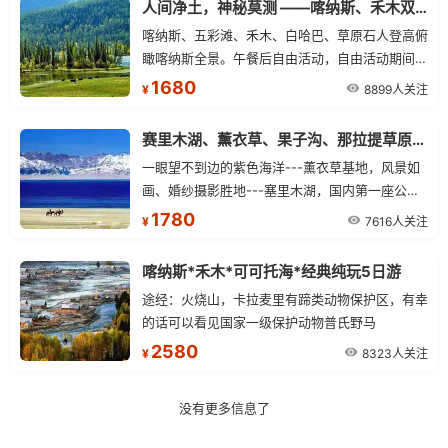
人间净土，神秘莫测 ——喀纳斯、禾木双卧五日游（品质含五彩滩）
喀纳斯、五彩滩、禾木、白哈巴、草原石人登高俯
瞰喀纳斯全景。午餐后自由活动，自由活动期间可
深入喀纳斯村，捕捉草原文化的点点滴滴。晚集合
1680
8899人关注
¥
前往素有神的自留地”之称的【禾木景区】
赛里木湖、薰衣草、果子沟、那拉提草原、巴音布鲁克5日浪漫之旅
一眼望不到边的紫色海洋---薰衣草基地，风景如
画、婚纱摄影胜地---塞里木湖，国内第一座公路
双塔双索面钢桁梁斜拉桥--果子沟大桥，中哈边贸
1780
7616人关注
¥
口岸--霍尔果斯口岸，美色绝伦、花的海洋。。。
喀纳斯*禾木*可可托海*经典纯玩5日游
途经：火烧山，卡拉麦里有蹄类动物保护区，有幸
的话可以看见国家一级保护动物普氏野马
2580
8323人关注
¥
没有更多信息了