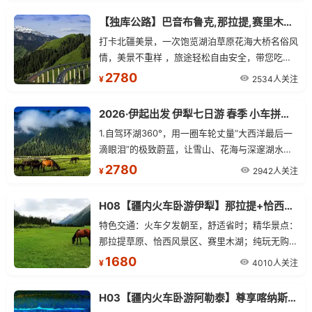
【独库公路】巴音布鲁克,那拉提,赛里木湖,口岸,薰衣草单卧单动五日游
打卡北疆美景，一次饱览湖泊草原花海大桥名俗风
情，美景不重样 ，旅途轻松自由安全，带您吃在
新疆玩在新疆 ，24 小时，全天贴心为您服务，让
2780
2534人关注
¥
您旅途无忧，全程经验丰富专职司机人员伴您安心
出行
2026·伊起出发 伊犁七日游 春季 小车拼车、纯玩无购物！
1.自驾环湖360°，用一圈车轮丈量“大西洋最后一
滴眼泪”的极致蔚蓝，让雪山、花海与深邃湖水在
转弯间连成自由的画卷。 2.特别赠送那拉提景区3
2780
2942人关注
¥
公里内，落地窗三钻民宿（如民宿未开放，安排同
级别民宿或酒店） 3.3月28日-4月10日落地期间
H08【疆内火车卧游伊犁】那拉提+恰西+赛里木湖火车双卧五日游
团赠送吐尔根杏花沟景区（具体以花期开放时间为
特色交通：火车夕发朝至，舒适省时；精华景点：
主，如未开放或花期结束，不去不退） 4.独家线
那拉提草原、恰西风景区、赛里木湖；纯玩无购
路：独库公路若遇封路，可调整方向反走，不影响
物；贴心管家服务。
1680
整体行程，且有机会在次体验独库风光。 5.库尔
4010人关注
¥
德宁自驾踏入世界自然遗产的绿谷深处，让雪岭云
杉的清香沁入肺腑，在"天山最美绿谷"中找回久违
H03【疆内火车卧游阿勒泰】尊享喀纳斯+禾木+白哈巴+五彩滩双卧五日游
的宁静与自由。