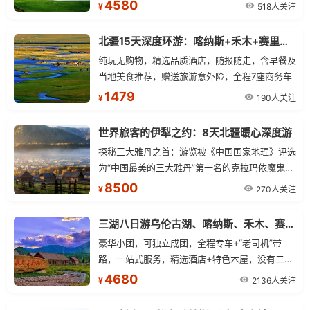
饰，9张精修美照，定格赛里木湖绝美瞬间。 赛湖
4580
518人关注
¥
坦克300跟车视频：专业摄影师拍摄带剪辑，一团
一条。 佛里斯兰·马背繁花：在花海骑乘著名荷兰
北疆15天深度环游：喀纳斯+禾木+赛里木湖+那拉提草原全景之旅
马匹佛里斯兰漫步，免费赠送航拍带剪辑视频。
纯玩无购物，精选品质酒店，随报随走，含早餐及
探秘古道：自驾孟克特古道穿越乌孙西迁的历史长
当地美食推荐，赠送旅游意外险，全程7座商务车
廊，在秘境天路上与雪山、冰川、温泉深情相遇。
1479
禾木旅拍：定格童话木屋时光，在“神的自留地”禾
190人关注
¥
木村漫步，让白桦林、原木小屋与晨雾炊烟成为你
的背景板。
世界旅客的伊犁之约：8天北疆暖心深度游
探秘三大雅丹之首：游览被《中国国家地理》评选
为“中国最美的三大雅丹”第一名的克拉玛依魔鬼
城。 中国第一村：探访仅存的图瓦人最大村落
8500
270人关注
¥
——禾木村，欣赏晨雾与小木屋交织的仙境。 喀
纳斯变色湖：登观鱼亭俯瞰四分之三的喀纳斯湖
三湖八日游乌伦古湖、喀纳斯、禾木、赛里木湖、那拉提草原、独库公路（小车拼车、纯玩无购物！）
面，看湖水随天气变换迷人色彩。 天然博物馆：
豪华小团，可独立成团，全程专车+“老司机”带
深入可可托海，震撼于世界最大矿坑及额尔齐斯大
路，一站式服务，精选酒店+特色木屋，没有二次
峡谷的鬼斧神工。 大西洋最后一滴眼泪：环游蔚
消费，还原您的是一个真正的旅行而不是观光。
4680
蓝清澈的赛里木湖，将雪山、草原与湖泊的绝景尽
2136人关注
¥
收眼底。