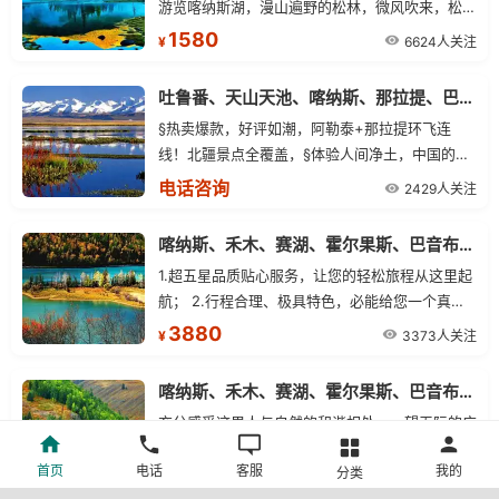
游览喀纳斯湖，漫山遍野的松林，微风吹来，松涛
阵阵。
1580
6624人关注
¥
吐鲁番、天山天池、喀纳斯、那拉提、巴音布鲁克9日疆内环飞阿勒泰进
§热卖爆款，好评如潮，阿勒泰+那拉提环飞连
线！北疆景点全覆盖，§体验人间净土，中国的北
欧风光喀纳斯湖景区§7晚三星标准酒店§赏薰衣
电话咨询
2429人关注
草、观九曲十八弯日落，成人赠送298元/人大型
外景歌舞表演《东归印象》
喀纳斯、禾木、赛湖、霍尔果斯、巴音布鲁克、那拉提双卧环线8日游
1.超五星品质贴心服务，让您的轻松旅程从这里起
航； 2.行程合理、极具特色，必能给您一个真正
的美妙假期； 3.专业+品质+服务，集团品质，值
3880
3373人关注
¥
得信赖； 4.精选北疆景点全程不走回头路；
喀纳斯、禾木、赛湖、霍尔果斯、巴音布鲁克、那拉提双卧环线8日游
充分感受这里人与自然的和谐相处，一望无际的广
阔草原，欣赏到天山深处最美的轮廓。
首页
电话
客服
我的
分类
3980
2088人关注
¥