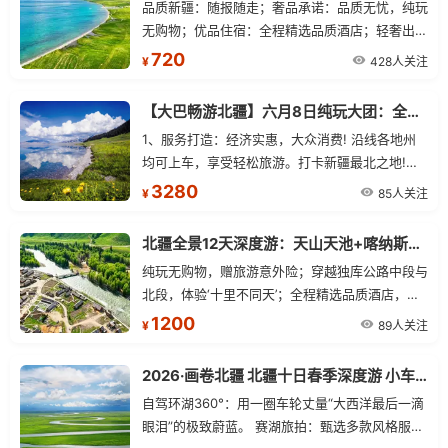
品质新疆：随报随走；奢品承诺：品质无忧，纯玩
无购物；优品住宿：全程精选品质酒店；轻奢出
行：旅游空调车；美食新疆：全程酒店含早餐；实
720
428人关注
¥
惠新疆：赠送旅游意外险。
【大巴畅游北疆】六月8日纯玩大团：全程空调大巴一人一座，散客天天发！
1、服务打造：经济实惠，大众消费! 沿线各地州
均可上车，享受轻松旅游。打卡新疆最北之地!
2、必去理由：神秘的喀纳斯湖，画面、颜色、层
3280
85人关注
¥
次、光线、风景、人物、场面……一个都不少!。你
可以拍摄出 你拍照生涯中最亮丽的画面。喀纳斯
北疆全景12天深度游：天山天池+喀纳斯湖+独库公路+赛里木湖+那拉提草原
的景色，就像是大自然用一支画笔，把纯粹的蓝
纯玩无购物，赠旅游意外险；穿越独库公路中段与
天、明净的湖 水和各种你能想到的颜色，大把大
北段，体验‘十里不同天’；全程精选品质酒店，轻
把地挥洒到这片土地上，再泼上一道耀眼阳光-拍
奢出行。
1200
客的天堂! 3、网红打卡：人间仙境喀纳斯湖，神
89人关注
¥
的自留地禾木古村、五彩滩、世界陆上魔鬼城、途
观胡杨林、百里油田。参 观：赛里木湖，那拉
2026·画卷北疆 北疆十日春季深度游 小车拼车、纯玩无购物！
提，库尔德宁，独库公路北段! 4、特殊提示：5月
自驾环湖360°：用一圈车轮丈量“大西洋最后一滴
是新疆淡季，旅行社使用的是景点上年度奖励票，
眼泪”的极致蔚蓝。 赛湖旅拍：甄选多款风格服
任何证件不再退费!