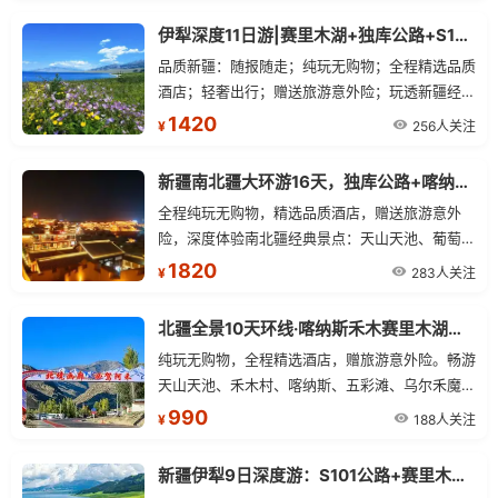
间)，不提供大床房。 「行程用车」根据报团人数
伊犁深度11日游|赛里木湖+独库公路+S101公路+夏塔古道+喀拉峻草原+那拉提草原
大、小车车型切换，不指定。 10 人以上安排 2+1
品质新疆：随报随走；纯玩无购物；全程精选品质
大巴 (带导游)；10 人以下安排 7 座商务 (无导游)
酒店；轻奢出行；赠送旅游意外险；玩透新疆经典
大巴车一换、价格减一半，更舒适、真纯玩、0 购
景区。
1420
物、无套路 一样都不少！只要舒适、纯玩、零购
256人关注
¥
物、超高性价比！“要啥自行车呢？” 各类体验性
活动属于自费自愿，游客不提请求旅行社不安排！
新疆南北疆大环游16天，独库公路+喀纳斯+禾木+赛里木湖+喀什古城全景深度游
真的骑在名马背上 — 弗里斯兰・马背繁花 【独家
全程纯玩无购物，精选品质酒店，赠送旅游意外
项目世界名马 — 弗里斯兰 仅为我有】 在花海中
险，深度体验南北疆经典景点：天山天池、葡萄
漫步，与著名荷兰名马 — 弗里斯兰留影 免费赠送
沟、火焰山、喀纳斯、禾木、魔鬼城、赛里木湖、
1820
283人关注
¥
20 秒左右带剪辑视频
那拉提草原、独库公路、巴音布鲁克、天山神秘大
峡谷、温宿大峡谷、沙漠公路、喀什古城、帕米尔
北疆全景10天环线·喀纳斯禾木赛里木湖独库公路深度游
高原等。
纯玩无购物，全程精选酒店，赠旅游意外险。畅游
天山天池、禾木村、喀纳斯、五彩滩、乌尔禾魔鬼
城、赛里木湖、那拉提空中草原、独库公路北段、
990
188人关注
¥
独山子大峡谷等经典景点，体验S21沙漠公路、阿
禾公路、果子沟大桥等特色路段。
新疆伊犁9日深度游：S101公路+赛里木湖+独库公路+夏塔古道+那拉提草原