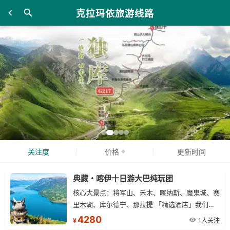
克拉玛依旅游线路
关注度
价格
更新时间
典藏・喀伊十日游大巴纯玩团
核心大景点：将军山、禾木、喀纳斯、魔鬼城、赛
里木湖、库尔德宁、那拉提 「精选酒店」我们只
想说此处无星似有星 (星级是国家标准) 10 天 9
4280
1人关注
¥
晚，安排干净、卫生、舒适的经济型住宿 (双人标