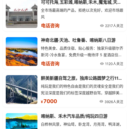
可可托海,五彩滩,喀纳斯,禾木,魔鬼城,天池,吐鲁番8日游
全市场最高端的产品，拒绝以次充好，欢迎市场跟
风
电话咨询
2217人关注
神奇北疆·天池、吐鲁番、喀纳斯八日游
特色美食、品质住宿、贴心服务：独家升级额尔齐
斯河-冷水鱼宴，免费升级一晚待评 5 星酒店住
宿，实力金牌导游带领讲解，每人每天一瓶矿泉
电话咨询
1120人关注
水，民族特色《神秘西域》歌舞表演。
醉美新疆自驾之旅，独库公路圆梦之行11日行程
纯玩是我们的特色自由是我们的灵魂安全是我们的
宪法深度是我们的标签深度越野自驾，穿越醉美天
山独库公路，北疆大环线经典线路
7000
3926人关注
¥
喀纳斯、禾木汽车品质/纯玩四日游
白桦林风景，神仙塆，卧龙湾，月亮湾，鸭泽湖，