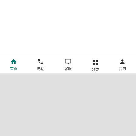
首页
电话
客服
我的
分类
©新疆中旅国际旅行社有限公司版权所有
许可证号:L-XB-100013
ICP备案号:新ICP备19001292号-4
新公网安备 65010302000123号