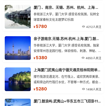
厦门 、南京、无锡、苏州、杭州、上海 单飞双卧12日
参观浙江大学，厦门大学.感受名校氛围，玩转全
球首家春秋文化主题梦幻乐园
5780
4212人关注
¥
亲子游南京.无锡.苏州.杭州.上海.厦门.鼓浪屿.武夷山单飞13日
华参观浙江大学，厦门大学.感受名校氛围，独家
安排常州恐龙园行程，体验惊险、刺激、神秘、互
动的恐龙乐园，打破常规，安排武夷山云河漂流，
5380
4650人关注
¥
游览龙川大峡谷.
上海厦门武夷山南宁德天通灵桂林阳朔单飞15日
撑竹筏游览遇龙河，在竹筏上，或欣赏两岸美景、
或和旁边的竹筏打水仗，不管哪一种方式，都会让
你觉得快乐、舒心。
5280
1496人关注
¥
厦门.鼓浪屿.武夷山+华东五市三飞双卧11日