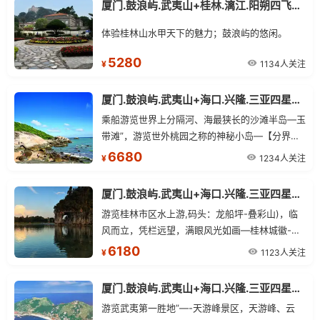
厦门.鼓浪屿.武夷山+桂林.漓江.阳朔四飞双卧10日
体验桂林山水甲天下的魅力；鼓浪屿的悠闲。
5280
1134人关注
¥
厦门.鼓浪屿.武夷山+海口.兴隆.三亚四星常规+广州.深圳.珠海双飞15日
乘船游览世界上分隔河、海最狭长的沙滩半岛—玉
带滩”，游览世外桃园之称的神秘小岛—【分界洲
岛或西岛】（潜水项目、水上活动自费），体验海
6680
1234人关注
¥
中游乐的刺激与精彩、热带海滨公园--【天涯海
角】
厦门.鼓浪屿.武夷山+海口.兴隆.三亚四星常规+桂林.北海四飞双卧16日
游览桂林市区水上游,码头：龙船坪-叠彩山)，临
风而立，凭栏远望，满眼风光如画—桂林城徽-象
鼻山。乘船游览世界上分隔河、海最狭长的沙滩半
6180
1123人关注
¥
岛—玉带滩”，游览国家AAAA级景区、热带海滨
公园--天涯海角
厦门.鼓浪屿.武夷山+海口.兴隆.三亚四星常规四飞双卧11日
游览武夷第一胜地”—-天游峰景区，天游峰、云