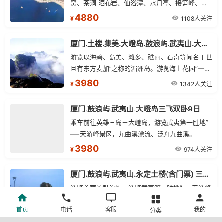
窝、茶洞 晒布岩、仙浴潭、水月亭、接笋峰、武
夷精舍等。乘船游览世界上分隔河、海最狭长的沙
4880
1108人关注
¥
滩半岛—玉带滩”，游览国家AAAA级景区、热带
海滨公园--天涯海角。
厦门.土楼.集美.大嶝岛.鼓浪屿.武夷山.大红袍三飞9日
游览以海碧、岛美、滩多、礁丽、石奇等闻名于世
且有东方麦加”之称的湄洲岛。游览海上花园”—鼓
浪屿，九曲溪漂流、泛舟九曲溪，尽览武夷三十六
3980
1342人关注
¥
群峰、九十九岩（天游峰、玉女峰、大王峰，隐屏
峰、晒布岩等）及悬崖绝壁上古越人留下的千年架
厦门.鼓浪屿.武夷山.大嶝岛三飞双卧9日
壑船”与虹桥板”。
乘车前往英雄三岛－大嶝岛，游览武夷第一胜地”
—-天游峰景区，九曲溪漂流、泛舟九曲溪。
3980
974人关注
¥
厦门.鼓浪屿.武夷山.永定土楼(含门票) 三飞双卧9日
游览美丽的鼓浪屿，游览武夷第一胜地”—-天游峰
景区、九曲溪漂流。游览世界文化遗产地--永定客
首页
电话
客服
我的
分类
家土楼民俗文化村景区。
3880
1088人关注
¥