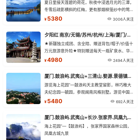
夏日里接天莲碧的荷花，秋夜中浸透月光的三潭，
冬雪后疏影横斜的红梅，更有那烟柳笼纱中的莺
啼，细雨迷蒙中的楼台——无论你在何时来，都会
5380
3006人关注
¥
领略到不同寻常的风采。
夕阳红 南京/无锡/苏州/杭州/上海/厦门/鼓浪屿/武夷山 单飞三卧13日
★新疆独立成团、含全陪、赠送背包/帽子/价值十
万元旅游意外险★特别赠送每天一瓶矿泉水、华
东段赠送西湖醋鱼、无锡酱排骨★区别于散客行
4980
2494人关注
¥
程的匆忙与平淡、让悠然流淌在山水之间
厦门.鼓浪屿.武夷山+三清山.婺源.景德镇单飞双卧13日
游览海上花园”—鼓浪屿天主教堂留影，林巧稚大
夫纪念园—毓园，参观闽南风格别墅。游览中国最
美的乡村——婺源 ，
5480
692人关注
¥
厦门.鼓浪屿.武夷山+长沙.张家界.凤凰九景纯玩双飞10日
海上花园”—【鼓浪屿】，张家界国家森林公园，
凤凰古城九景