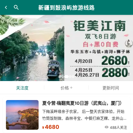
新疆到鼓浪屿旅游线路
关注度
价格
更新时间
夏令营·嗨翻夷夏10日游（武夷山，厦门）
下梅溪畔缘亲子农家， 后一整天农家体验，开始
竹筒饭制做、森林寻宝、中餐打麻芝粿、龙井山拓
展、木印糕点制做、摸鱼摸溪螺 、来个插秧比赛
4680
488人关注
¥
，