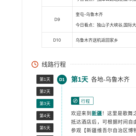
奎屯-乌鲁木齐
D9
今日看点：独山子大峡谷,国际
D10
乌鲁木齐送机返回家乡
线路行程
第1天
各地-乌鲁木齐
第1天
D1
第2天
行程
第3天
欢迎来到
新疆
！这里是歌舞
第4天
抵达酒店后，可根据时间自
第5天
参观【新疆维吾尔自治区博