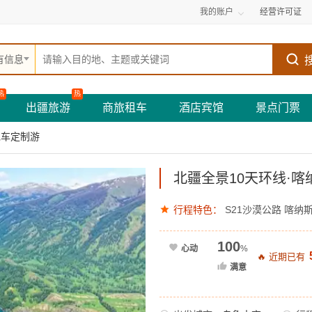
我的账户
经营许可证
有信息
热
热
出疆旅游
商旅租车
酒店宾馆
景点门票
包车定制游
北疆全景10天环线·
行程特色：
S21沙漠公路
喀纳
100
心动
%
🔥 近期已有
满意