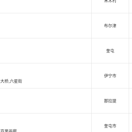
禾木村
布尔津
奎屯
伊宁市
大桥,六星街
那拉提
奎屯市
拉百里画廊