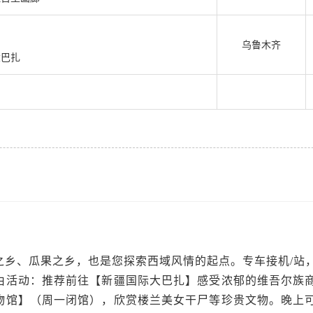
乌鲁木齐
大巴扎
之乡、瓜果之乡，也是您探索西域风情的起点。专车接机/站
由活动：推荐前往【新疆国际大巴扎】感受浓郁的维吾尔族
物馆】（周一闭馆），欣赏楼兰美女干尸等珍贵文物。晚上