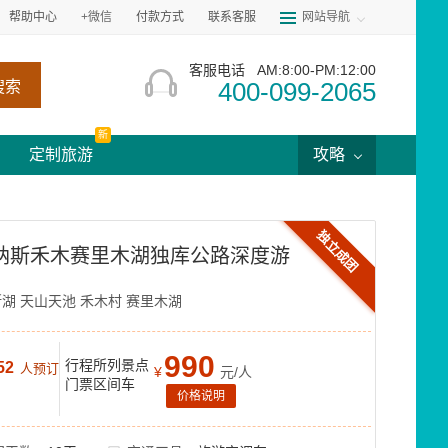
帮助中心
+微信
付款方式
联系客服
网站导航
客服电话
AM:8:00-PM:12:00
400-099-2065
搜索
新
定制旅游
攻略
独立成团
喀纳斯禾木赛里木湖独库公路深度游
斯湖
天山天池
禾木村
赛里木湖
990
行程所列景点
52
人预订
¥
元/人
门票区间车
价格说明