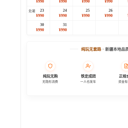
¥990
¥990
¥990
¥990
23
24
25
26
处暑
¥990
¥990
¥990
¥990
30
31
¥990
¥990
纯玩无套路
· 新疆本地品
纯玩无购
铁定成团
正规
无隐形消费
一人也发车
资金有