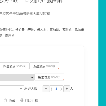
程天数：
10天
交通工具：
旅游空调车
巴克区伊宁路89号新丰大厦A座7楼
游意外险。畅游天山天池、禾木村、喀纳斯、五彩滩、乌尔禾
原、独库公
四星酒店
五星酒店
¥380/晚
¥480/晚
需要导游
¥800/天
−
+
出游人数：
(
)
人
收藏
打印行程