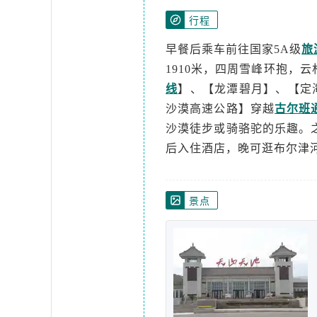
行程
早餐后乘车前往国家5A级
旅
1910米，四周雪峰环抱，
线
】、【龙潭碧月】、【定
沙漠高速公路】穿越
古尔班
沙漠徒步或骑骆驼的乐趣。
后入住酒店，晚可逛布尔津
景点