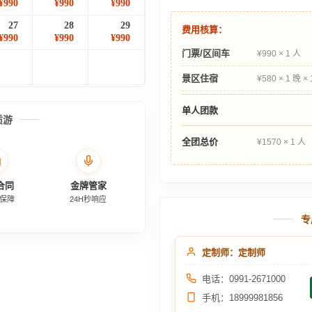
¥990
¥990
¥990
27
28
29
费用核算：
¥990
¥990
¥990
门票/区间车
¥990 × 1 人
景区住宿
¥580 × 1 晚 ×
单人团款
质游
全团总价
¥1570 × 1 人
合同
金牌管家
保障
24H秒响应
专
定制师：定制师
电话：0991-2671000
手机：18999981856