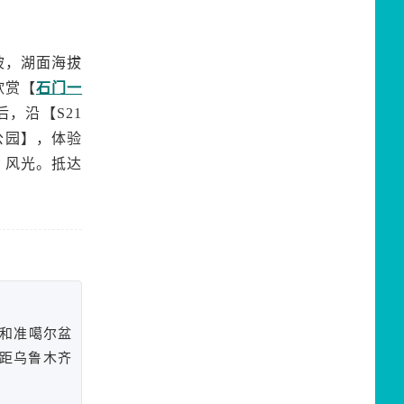
坡，湖面海拔
欣赏【
石门一
，沿【S21
公园】，体验
】风光。抵达
地和准噶尔盆
距乌鲁木齐