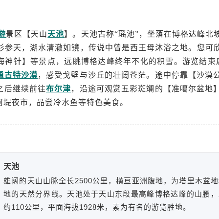
游
景区【天山
天池
】。天池古称“瑶池”，坐落在博格达峰北
云杉参天，湖水清澈如镜，传说中曾是西王母沐浴之地。您可
海神针】等景点，远眺博格达峰终年不化的积雪。游览结束后
通古特沙漠
，感受戈壁与沙丘的壮阔苍茫。途中停靠【沙漠
之后继续前往
布尔津
，沿途可观赏五彩斑斓的【准噶尔盆地
河堤夜市，品尝冷水鱼等特色美食。
天池
雄阔的天山山脉全长2500公里，横亘亚洲腹地，为塔里木盆
地的天然分界线。天池处于天山东段最高峰博格达峰的山腰，
约110公里，平面海拔1928米，素为有名的游览胜地。