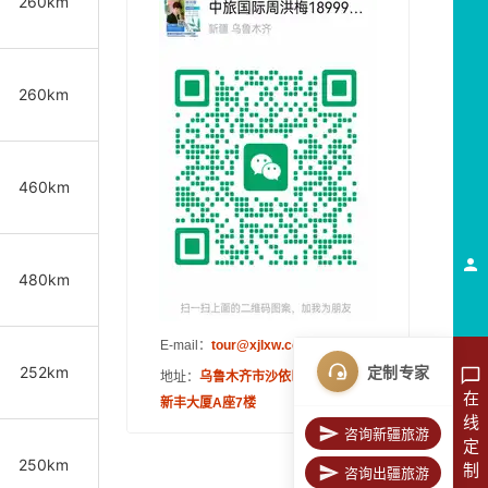
260km
260km
460km
480km
E-mail：
tour@xjlxw.com
252km
定制专家
地址：
乌鲁木齐市沙依巴克区伊宁路89号
在
新丰大厦A座7楼
线
咨询新疆旅游
定
250km
制
咨询出疆旅游