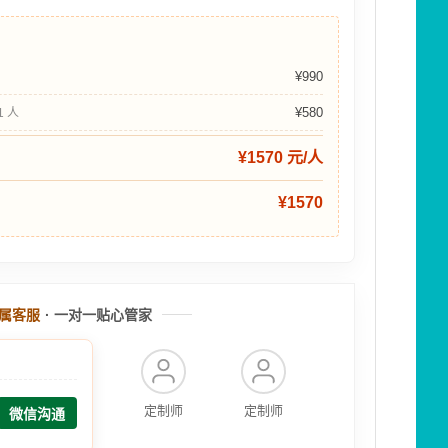
¥990
¥580
 1 人
¥1570 元/人
¥1570
属客服
· 一对一贴心管家
定制师
定制师
微信沟通