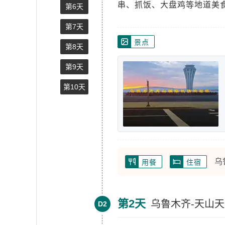
串、抓饭、大盘鸡等地道美
第6天
第7天
景点
第8天
第9天
第10天
乌
用餐
住宿
第2天
乌鲁木齐-天山天
D2