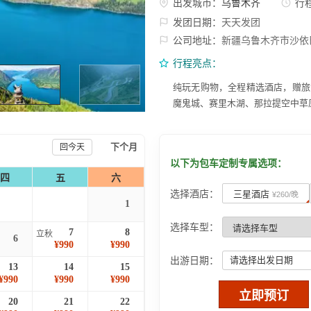
出发城市：
乌鲁木齐
行
发团日期：
天天发团
公司地址：
新疆乌鲁木齐市沙依
行程亮点：
纯玩无购物，全程精选酒店，赠旅
魔鬼城、赛里木湖、那拉提空中草
下个月
回今天
以下为包车定制专属选项：
四
五
六
选择酒店：
三星酒店
¥260/晚
1
选择车型：
7
8
立秋
6
¥990
¥990
出游日期：
请选择出发日期
13
14
15
¥990
¥990
¥990
立即预订
20
21
22