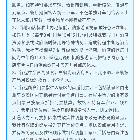
服务。如有特别要求车辆，请提前说明，重新核价。旅游车
到景点、餐厅期间客人统一下车，不在单独开车门给客人上
车休息和开空调。贵重物品不能存放在车上。
2、当地酒店标准比内地偏低，请旅游者提前做好心理准备。
如遇旺季（每年3月1日至10月15日之间及特殊节假日）酒店
资源紧张或政府临时征用等特殊情况，造成行程中备选酒店
客满，我社有权调整为同等级标准以上酒店。酒店的退房时
间为中午的12:00，返程为晚班机的旅游者可把行李寄存在酒
店前台后自由活动或自补房差开钟点房休息。
3、行程中所含的餐食，早餐为酒店房含，不用不退。正餐按
产品用餐标准操作，不含酒水。
4、行程所含门票指进入景区的首道门票，不包括该景区内电
瓶车或景区内其他另行付费景点门票。行程中所含的所有景
点门票已按景点折扣门票核算，故客人持有军官证、残疾
证、老年证等优惠证件及其他特殊身份人士，则无退还。
如遇人力不可抗拒因素或政策性调整导致无法游览的景点，
我社有权取消或更换为其它等价景点，赠送景点费用不退，
并有权将景点及住宿顺序做相应调整；景区后括号内备注游