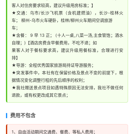
客人对住房要求较高，建议升级用房标准；】
★交通：乌市/长沙飞机票（含机建燃油），长沙-桂林火
车； 柳州-乌市火车硬卧，桂林/柳州火车期间空调旅游
车；
★含餐： 9 早 13 正； (十人一桌,八菜一汤,主食管饱；酒水
自理；)【酒店房费含早餐费用，不吃不退；如
果客人对于餐标要求高，建议升级用餐标准，合理进行安
排】
★导游：全程优秀国家旅游局持证导游服务；
★突发事件中，本社有在保留价格及景点不变的前提下，根
据情况变化调整行程的先后顺序的权利；
★我社赠送景点项目如遇特殊原因无法安排，我社不做任何
退款，或有权更改成其它景点；
费用不包含
1、自由活动期间交通费、餐费、等私人费用；