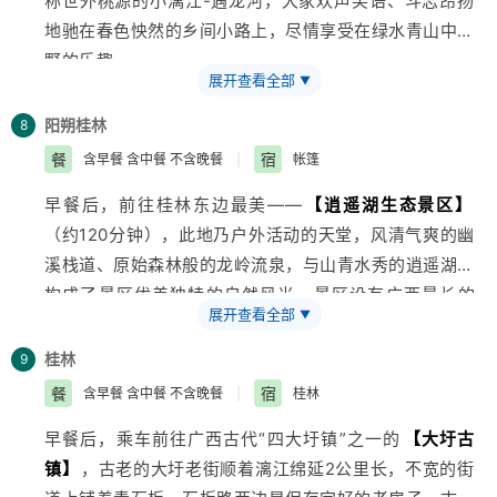
称世外桃源的小漓江-遇龙河，大家欢声笑语、斗志昂扬
街】
，团友们可品尝各种美食，体验舌尖上的桂林。
绍
地驰在春色怏然的乡间小路上，尽情享受在绿水青山中越
特别备注：暑期火车票非常紧张，因此我社会根据火车票
野的乐趣。
情况调整行程先后顺序，不减少景点。请多多理解！（如
展开查看全部
▼
乘船游览漓江
【兴坪渔村】
（含船票，游览时间约1.5小
火车时刻是当天，当晚不住宿，如车次是隔天，当晚住
时）江两岸群峰连绵，帆星点点，相映成趣。兴坪，桂林
阳朔
桂林
8
宿！）
山水之精华，朝板山、榕潭揽胜、雾绕青螺，这里有两个
餐
宿
含早餐 含中餐 不含晚餐
|
帐篷
总统游过的神秘、古朴村落——渔村，这里有被印制在
早餐后，前往桂林东边最美——
【逍遥湖生态景区】
1999年版贰拾元人民币背景图案上的兴坪大河背秀丽风
（约120分钟），此地乃户外活动的天堂，风清气爽的幽
景。自由漫步已具三百年历史、名登“世界
旅游
大典”的
溪栈道、原始森林般的龙岭流泉，与山青水秀的逍遥湖，
【西街】
，西街的街道用大块的石板铺成，也颇有历史
构成了景区优美独特的自然风光，景区设有
广西
最长的
韵味，暗青油亮，两旁是清代遗留的低矮砖瓦房，白粉墙
展开查看全部
▼
350米高空滑索，让您和孩子充分体验空中飞人的强烈刺
红窗，透着岭南建筑的古朴典雅。参观
【侗家古寨】
观
激；西瓯丛林36个探险小项目（丛林探险费用自理），
光村（约50分钟），不落锁的大门见证了侗家人的信仰
桂林
9
更能激发孩子们挑战自我、跨越丛林的冒险精神；参观唐
——萨崇拜：侗族家人不许偷；枯井，古香古色的石板小
餐
宿
含早餐 含中餐 不含晚餐
|
桂林
代桂林著名建筑“逍遥楼”；傍晚时分，我们精心为您和孩
巷，灰白的青砖墙诉说着侗族的历史，侗族的文化，让我
早餐后，乘车前往
广西
古代“四大圩镇”之一的
【大圩古
子安排了动家庭互动晚餐，亲手制作一份壮家特色竹筒饭
们走进他们家里做客，真正了解侗族这个少数民族的民族
镇】
，古老的大圩老街顺着漓江绵延2公里长，不宽的街
（约60分钟）。竹筒饭，用糯米并配肉类为原料，放进
文化，感受村民古老、恬静、悠慢的生活。