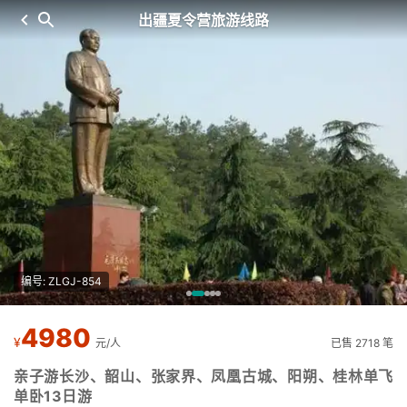
出疆夏令营旅游线路
编号: ZLGJ-854
4980
¥
元/人
已售 2718 笔
亲子游长沙、韶山、张家界、凤凰古城、阳朔、桂林单飞
单卧13日游