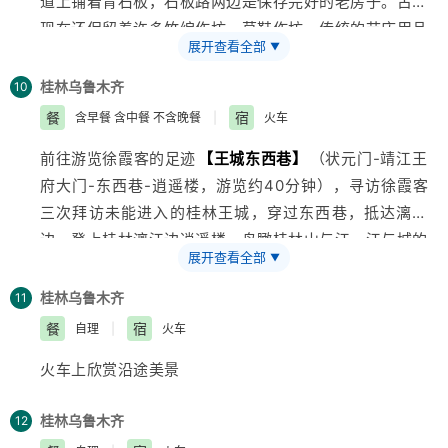
道上铺着青石板，石板路两边是保存完好的老房子。古镇
新鲜的毛竹锯成的竹筒中，加适量的水，再用香蕉叶将竹
现在还保留着许多竹编作坊、草鞋作坊、传统的节庆用品
筒口堵严，放在火堆中烤熟，饭就熟了餐时破开竹筒取出
展开查看全部
▼
店、草医诊室、老理发店等一批古老的手工作坊。前往
饭，这便是有名的竹筒香饭。晚上入住特色帐篷，让全家
【西山公园】
参观游览，参加为您准备的一系列的有意
人远离城市的喧嚣，在这个宁静、富氧的环境中度过一个
桂林
乌鲁木齐
10
义亲子的活动。
怡人难忘的夜晚。
餐
宿
含早餐 含中餐 不含晚餐
|
火车
前往游览徐霞客的足迹
【王城东西巷】
（状元门-靖江王
活动一：DIY鸟巢 给小鸟安个家。让孩子们接触大自
府大门-东西巷-逍遥楼，游览约40分钟），寻访徐霞客
然，感受自然环境的美，从而提升保护大自然，热爱环境
三次拜访未能进入的桂林王城，穿过东西巷，抵达漓江
的责任感，编鸟巢活动让全家人都参与进来，增进家长与
边，登上桂林漓江边逍遥楼，鸟瞰桂林山与江，江与城的
孩子之间的情感交流。可以把鸟巢放到大树上，让鸟儿住
展开查看全部
▼
完美结合，一览大好河山。接着前往参观
【木龙湖•东盟
到你送给它的“房子”中，我们会赠送有西山特色的精美
园】
（约90分钟），木龙湖景区总体布局以中国传统造
“名牌”，让你可以给鸟儿写信。
桂林
乌鲁木齐
11
园思想为指导，结合建筑范围内地形地址条件，以史料、
活动二：拓树叶 画扇子 。大自然里听植物小故事，提高
餐
宿
自理
|
火车
《清明上河图》等宋画为基本素材，就形成了宋代建筑特
主动探索能力，感悟生命奇妙，见证四季变化。我们为小
火车上欣赏沿途美景
征。体验东盟十国的歌舞，领略美丽的东南亚风情演艺。
朋友们准备了画笔、颜料、扇子，让孩子在动手与动脑中
游览“东方威尼斯环城水系”桂林最大的中心公园
【榕、杉
收获成长，用一片树叶、一阵微风、一落光斑来记录这美
桂林
乌鲁木齐
12
湖景区】
（观桂林地标建筑金银双塔）、榕杉湖是榕湖
好的亲子时光……