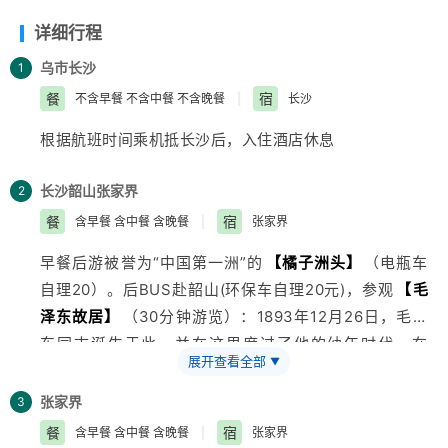
详细行程
乌市
长沙
1
餐
宿
不含早餐 不含中餐 不含晚餐
|
长沙
根据航班时间乘机抵长沙后，入住酒店休息
长沙
韶山
张家界
2
餐
宿
含早餐 含中餐 含晚餐
|
张家界
早餐后游被誉为“中国第一洲”的
【橘子洲头】
（电瓶车
自理20）。后BUS赴韶山(环保车自理20元)，参观
【毛
泽东故居】
（30分钟游览）：1893年12月26日，毛泽
东同志诞生于此，并在这里度过了他的幼年时代。在
展开查看全部
▼
【铜像广场】
（30分钟游览），毛主席铜像前缅怀我们
的伟大毛主席。后乘车赴张家界。入住树屋酒店休息。
张家界
3
餐
宿
含早餐 含中餐 含晚餐
|
张家界