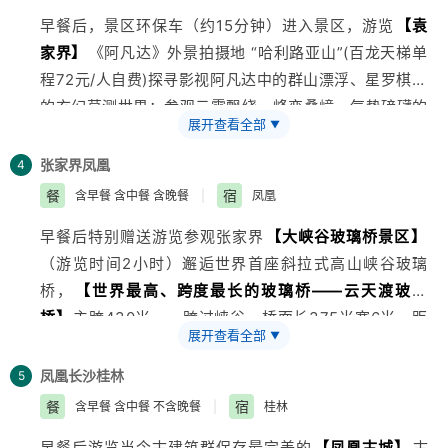
早餐后，景区环保车（约15分钟）进入景区，游览
【袁
家界】
《阿凡达》外景拍摄地 “哈利路亚山”(百龙天梯单
程72元/人自费)探寻影视阿凡达中的群山漂浮、星罗棋布
的玄幻莫测世界；参观云雾飘绕、峰峦叠嶂，气势磅礴的
展开查看全部
▼
迷魂台、天下第一桥等空中绝景。尔后，漫步神秘大峡谷
——
【金鞭溪】
（60分钟游览），漫步“美丽如画的峡
张家界
凤凰
4
谷”金鞭溪；金鞭溪以峰称奇，以谷显幽，三千座石峰拔
餐
宿
含早餐 含中餐 含晚餐
|
凤凰
地而起，金鞭岩、神鹰护鞭、西游记外景拍摄地、形态各
早餐后特别赠送游览参观张家界
【大峡谷玻璃桥景区】
异，享受最清新的鸟语花香，潺潺流水。晚餐后可自费
（游览时间2小时）邂逅世界首座斜拉式高山峡谷玻璃
228元/人欣赏大型民俗表演
【梦幻张家界】
（观赏时间
桥，
【世界最高、跨度最长的玻璃桥——云天渡玻璃
约1.5小时）。
桥】
主跨430米，一跨过峡谷，桥面长375米宽6米，距
特别赠送：三下锅（张家界的特色风味餐----土家三下
展开查看全部
▼
谷底相对高度约300米！全透明玻璃铺设，拥有世界最长
锅：“土司兵出征前以麻、辣、烫为主调口味，当作是一
玻璃人行桥，世界最高蹦极台，世界最陡蹓索等十项世界
种待客习俗传下来，并发展成一道独特的土家名菜，古称
凤凰
长沙
桂林
5
第一，被称为“世界桥梁建筑史上的奇迹”全程都是玻璃为
“合菜”，又名“三下锅）舌尖上的湘西让您品尝最地道的
餐
宿
含早餐 含中餐 不含晚餐
|
桂林
底，张家界的美丽风景尽收眼底！乘寻宝电梯（需另行付
美食盛宴.
早餐后游览当今古建筑群保存最完美的
【凤凰古城】
古