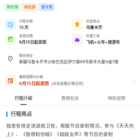
特价游
纯玩游
夏令营
行程天数
出发地点
13 天
乌鲁木齐
发团日期
交通工具
6月15日起发团
飞机+火车+旅游车
报名地址
新疆乌鲁木齐市沙依巴克区伊宁路89号新丰大厦A座7楼
最新团期与价格
>
6月15日起发团
(点击查看价格日历)
行程介绍
费用包含
特别说明
行程亮点
独家安排走进湖南卫视，根据节目录制情况，参与《天天向
上》、《我想和你唱》《超级女声》等节目的录制