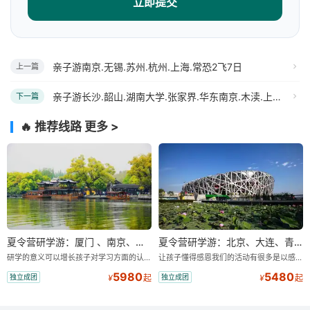
立即提交
亲子游南京.无锡.苏州.杭州.上海.常恐2飞7日
上一篇
亲子游长沙.韶山.湖南大学.张家界.华东南京.木渎.上海单飞12日游
下一篇
🔥 推荐线路
更多 >
夏令营研学游：厦门 、南京、苏州、杭州、上海单飞14日
夏令营研学游：北京、大连、青岛、济南单飞11日
研学的意义可以增长孩子对学习方面的认知和探索能力，激发孩子的学习欲望和求知欲。感受美景，享受美食，地域风情带给我们不一样的感受，领会大自然的鬼斧神工，增加见识。了解不同地区文化，感受多文化，多习俗的熏陶，培养文化素质高的学生。
让孩子懂得感恩我们的活动有很多是以感恩为主题的，比如风雨人生路”、信任感恩晚会”等，在老师一步一步的引导下，孩子内心都会有很大的触动，老师也会教会他们换位思考，体会父母亲的不易，慢慢地学会了感恩的心态，珍惜现在的生活，以往很多孩子参加完活动回到家后，家长都反映孩子懂事了很多，每天回家后都会为我主动倒水等等。
5980
5480
独立成团
独立成团
¥
起
¥
起