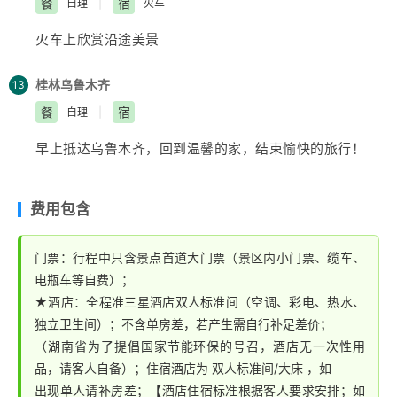
餐
宿
自理
|
火车
和杉湖的统称，在阳桥处相连，两湖自古就一直互通互
流程：1、小朋友自己收集落叶 2、用落叶拼成图案并拓
连，如同姐妹，故得名。榕杉湖是两江四湖环城水系中最
印到扇子上
火车上欣赏沿途美景
能体现“城在景中，景在城中”的山水格局。后乘动车赴柳
活动三：遇见爸妈的童年。滚铁圈，抽陀螺等游戏互动重
州，晚根据火车时间乘车返回乌市。
现70后，80后爸妈童年的玩乐方式，让孩子了解爸妈的
桂林
乌鲁木齐
13
别样童年，增进彼此之间的感情。而且让孩子们发现：离
餐
宿
自理
|
开电子产品，也有许多快乐。
早上抵达
乌鲁木齐
，回到温馨的家，结束愉快的旅行！
费用包含
门票：行程中只含景点首道大门票（景区内小门票、缆车、
电瓶车等自费）；
★酒店：全程准三星酒店双人标准间（空调、彩电、热水、
独立卫生间）；不含单房差，若产生需自行补足差价；
（湖南省为了提倡国家节能环保的号召，酒店无一次性用
品，请客人自备）；住宿酒店为 双人标准间/大床 ，如
出现单人请补房差；【酒店住宿标准根据客人要求安排；如