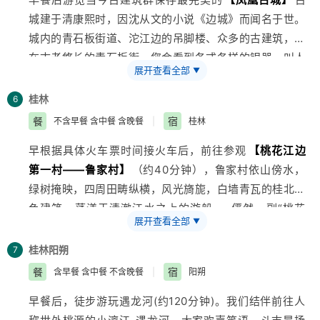
费35元）和峡谷游船参观
【大峡谷景区】
，整个大峡谷
城建于清康熙时，因沈从文的小说《边城》而闻名于世。
和南方红旗渠的水流都来源于这里，峡谷中的两面石壁，
城内的青石板街道、沱江边的吊脚楼、众多的古建筑，走
溪泉众多，满峡飞流。大峡谷中的飞瀑神泉比比皆是，一
在古老悠长的青石板街，您会看到各式各样的银器，叫人
路游览下来，让人目不暇接，峡谷里植被繁茂，宛如来到
展开查看全部
▼
馋涎欲滴的小吃，叫不出名的土特产，让人惊叹的苗家老
世外桃源。张家界大峡谷峡谷间是一条清幽的小溪，张家
太剪纸，凤凰著名特产姜糖的制做过程，以及浓厚的苗族
界大峡谷玻璃桥作为世界第一高空玻璃桥也为世人展现张
桂林
6
风情，构成了独具一格的湘西韵味，那一弯沱江水，一叠
家界大峡谷的又一个奇迹。后赴张家界，特别赠送大湘西
餐
宿
不含早餐 含中餐 含晚餐
|
桂林
翠微峰，一溜石板路，一排吊脚楼，一座风雨桥，一批文
地区最大、最美丽、民俗风情最浓郁的古朴苗寨——
早根据具体火车票时间接火车后，前往参观
【桃花江边
化人，不知令多少人梦牵魂（游览约2小时）后乘车前往
【墨戎苗寨】
，苗语：有龙的地方。对了歌、喝了酒、
第一村——鲁家村】
（约40分钟），鲁家村依山傍水，
长沙（约6.5小时）。到达长沙后根据火车时间乘车前往
击完鼓、品完茶、跳完竹竿舞、感受完苗族人神秘的巫术
绿树掩映，四周田畴纵横，风光旖旎，白墙青瓦的桂北特
桂林。
以后，才能体验寨子里待客的最高礼遇——
【长拢
色建筑，荡漾于清澈江水之上的游船……俨然一副“桃花
温馨提示：
宴】
，那些热情的姑娘，一定要您对上苗家山歌之后，
展开查看全部
▼
源”景象，桂林老八景之一的“阳江秋月”即指这里，电视
1、2016年4月10日开始，凤凰古城取消围城强制购票，
才会奉上筷子，让您来品尝宋祖英家乡的美味……，乘车
连续剧《西游记》片头风光亦取景于此，鲁家村的豆腐亦
客人可在古城自由参观，如遇政府临时性政策，强制征收
桂林
阳朔
7
赴张家界，入住酒店休息。
是一绝，不容错过；特别赠送每人一碗香甜的特色豆腐
进入凤凰古城门票，客人须补买门票费用148元/人自
餐
宿
含早餐 含中餐 不含晚餐
|
阳朔
花；在作坊老师傅的指导下，亲手学做一回腐竹（约30
理！
早餐后，徒步游玩遇龙河(约120分钟)。我们结伴前往人
分钟），把富足（“腐竹”谐音）带回家。赠送
【尚水美食
2、凤凰古城为敞开式民用商业区，特色商品导游义务介