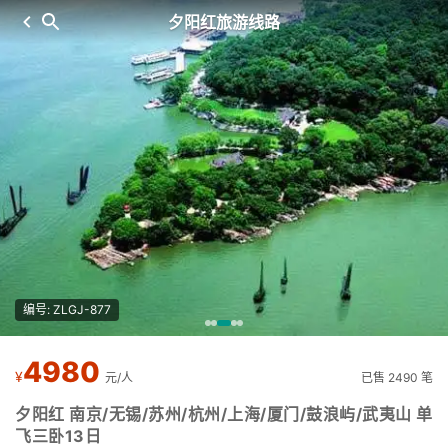
夕阳红旅游线路
编号: ZLGJ-877
4980
¥
元/人
已售 2490 笔
夕阳红 南京/无锡/苏州/杭州/上海/厦门/鼓浪屿/武夷山 单
飞三卧13日