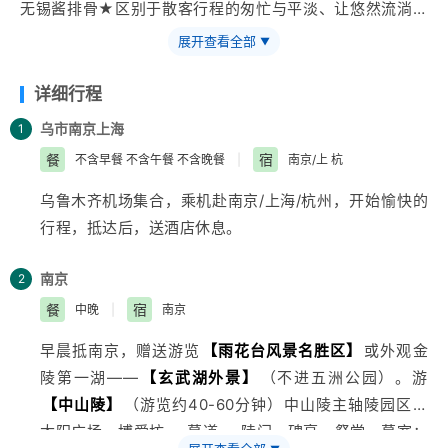
无锡酱排骨★区别于散客行程的匆忙与平淡、让悠然流淌在
山水之间
展开查看全部
▼
详细行程
乌市
南京
上海
1
餐
宿
不含早餐 不含午餐 不含晚餐
|
南京/上 杭
乌鲁木齐
机场集合，乘机赴南京/
上海
/杭州，开始愉快的
行程，抵达后，送酒店休息。
南京
2
餐
宿
中晚
|
南京
早晨抵南京，赠送游览
【雨花台风景名胜区】
或外观金
陵第一湖——
【玄武湖外景】
（不进五洲公园）。游
【中山陵】
（游览约40-60分钟）中山陵主轴陵园区：
太阳广场—博爱坊---墓道---陵门—碑亭—祭堂—墓室；