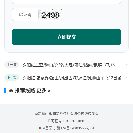
立即提交
夕阳红三亚/海口/兴隆/大理/丽江/版纳/昆明 3飞15日游
上一篇
夕阳红 张家界/韶山/凤凰古城/漓江/象鼻山单飞12日游
下一篇
🔥 推荐线路
更多 >
©新疆中旅国际旅行社有限公司版权所有
许可证号:L-XB-100013
ICP备案号:新ICP备19001292号-4