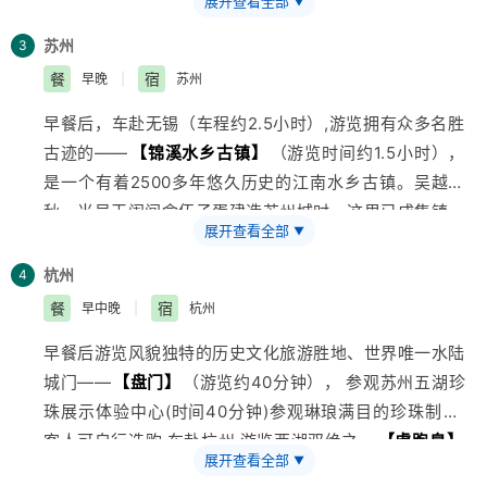
展开查看全部
▼
车游明故宫遗址，世界第一城墙—
【明城墙】
。逛
【夫
子庙】
商业街自由活动时间约为1-2.5小时（自费品尝小
苏州
3
吃），观秦淮风光、文德桥、乌衣巷。
餐
宿
早晚
|
苏州
早餐后，车赴无锡（车程约2.5小时）,游览拥有众多名胜
古迹的——
【锦溪水乡古镇】
（游览时间约1.5小时），
是一个有着2500多年悠久历史的江南水乡古镇。吴越春
秋，当吴王阖闾命伍子胥建造苏州城时，这里已成集镇，
展开查看全部
▼
初显兴盛。它依然保持着淳朴的江南水乡风貌，若隐若现
的陈妃水冢，风铃悦耳的文昌古阁，蛟龙卧波的十眼长
杭州
4
桥，使淀山湖畔的这颗明珠更加璀璨夺目。车赴苏州，游
餐
宿
早中晚
|
杭州
览苏州代表园林--
【定园】
（游览时间约为1.5小时）晚
早餐后游览风貌独特的历史文化
旅游
胜地、世界唯一水陆
餐后入住宾馆。
城门——
【盘门】
（游览约40分钟）， 参观苏州五湖珍
珠展示体验中心(时间40分钟)参观琳琅满目的珍珠制品,
客人可自行选购.车赴杭州,游览西湖双绝之一
【虎跑泉】
展开查看全部
▼
（约50分钟），观济公塔院、罗汉堂、“梦虎”和济公传