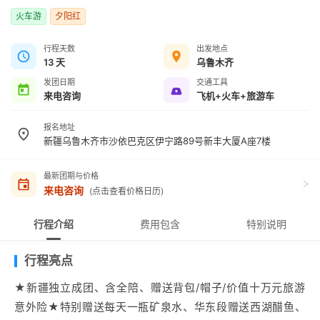
火车游
夕阳红
行程天数
出发地点
13 天
乌鲁木齐
发团日期
交通工具
来电咨询
飞机+火车+旅游车
报名地址
新疆乌鲁木齐市沙依巴克区伊宁路89号新丰大厦A座7楼
最新团期与价格
>
来电咨询
(点击查看价格日历)
行程介绍
费用包含
特别说明
行程亮点
★新疆独立成团、含全陪、赠送背包/帽子/价值十万元旅游
意外险★特别赠送每天一瓶矿泉水、华东段赠送西湖醋鱼、