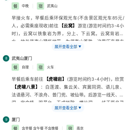
旅游
车赴浦东新区，途径南浦大桥或杨浦大桥，在车上可
餐
宿
中晚
|
武夷山
观赏到东方明珠外景、金茂大厦外景、环球金融中心外
早接火车，早餐后乘环保观光车(不含景区观光车85元/
景、陆家嘴金融区、APCE会议场址外景等。自由活动后
人，必需乘座现收)前往
【云窝】
游览(游览时间约3-4小
自行返回酒店休息。下午根据火车时间前往武夷山。
时)，云窝以铁象岩为界，分上、下云窝。云窝背岩临
水，地处武夷山精华地带，为武夷山首胜，这里历来是古
展开查看全部
▼
代文人墨客、名宦隐潜居养心之所，此处因常有云窝飘渺
而得名，是古代道人方士隐居潜读的地方。团友经茶洞，
武夷山
厦门
8
看五月第一壁——
【晒布岩】
，之后前往武夷山第一胜
餐
宿
自理
|
火车
地
【天游峰】
，此处三方环水，登其颠观云海，犹如天
早餐后乘车前往
【虎啸岩】
(游览时间约3-4小时)，欣赏
上游，九曲全景尽收眼底.
【虎啸八景】
：白莲渡、集云关、宾冀同洞、语儿泉、
法语悬河、不浪舟、普门兜、坡仙带。后游览一线天、风
洞、定命桥、观景台、天成禅院、螺丝洞，一线天原名灵
展开查看全部
▼
岩，因沿顶有一裂罅（XIA）：就像利斧开一样，相去不
满一尺，长约一百多米，从中漏进天光一线，宛若跨空碧
厦门
9
红,下午自由活动，晚乘火车硬卧赴厦门.
餐
宿
含早餐 含午餐 不含晚餐
|
南京