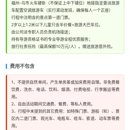
福州-乌市火车硬卧（不保证上中下铺位）地接指定委派旅游
车配置空调旅游车（实行滚动发班，确保每人一个正座）
行程中注明含的景点第一道门票。
2岁以上1.2米以下儿童只含半价餐+旅游大巴车位。
由公司派专职人员负责机场接送；
持有导游资格证书的专业导游全程优质服务；
旅行社责任险（最高保额10万元/人）。赠送旅游意外险。
费用不包含
1、不提供自然单间，产生单房差或加床费用自理。非免费餐
饮费、洗衣、电话、饮料、烟酒、付费电视、行李搬运等费
用。
2、自由活动期间交通费、餐费、等私人费用。
3、行程中未提到的其它费用：如特殊门票、游船（轮）、景
区内二道门票、观光车、电瓶车、缆车、索道、动车票等费
用。