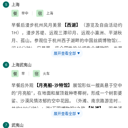
说浮雕；参观西湖边大片的茶场,在杭州特产店--[问茶楼]
上海
5
(时间30分钟-40分钟)赠送免费品尝龙井茶.结束行程,入
餐
宿
早中
|
上海
住宾馆
早餐后漫步杭州风月美景
【西湖】
（游览及自由活动约
1H），漫步苏堤、远观三潭印月、远观小瀛洲、平湖秋
月、孤山。参观位于杭州西子湖畔的中国丝绸博物馆(时
间40分钟)，它是第一座全国性的丝绸专业博物馆，也是
展开查看全部
▼
世界上最大的丝绸博物馆。车赴绍兴，体验中国桥梁之乡
的古朴和优雅，车赴
上海
，车游
【南浦大桥】
、
【浦东
上海
武夷山
6
新区】
、
【陆家嘴金融贸易中心】
、
【金贸大厦】
、
餐
宿
早
|
火车
【东方明珠】
外景，近览环球金融贸易中心。结束行程
早餐后外观
【月亮船-沙特馆】
展馆形似一艘高悬于空中
入住宾馆
的“月亮船”，在地面和屋顶栽种枣椰树，形成一个树影婆
娑、沙漠风情浓郁的空中花园。（外滩、南京路游览时间
共约100分钟）：游“万国博物馆”之称
【外滩】
、观黄浦
展开查看全部
▼
公园、
上海
人民英雄纪念塔、黄浦江、陈毅塑像、万国建
筑博览群等。中华第一商业街——
【南京路】
观光，乘
武夷山
7