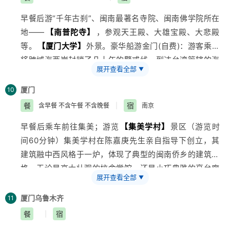
早餐后游“千年古刹”、闽南最著名寺院、闽南佛学院所在
地——
【南普陀寺】
，参观天王殿、大雄宝殿、大悲殿
等。
【厦门大学】
外景。豪华船游金门(自费)：游客乘船
将跨域海两岸封锁了几十年的警戒线，到达
台湾
管辖的海
展开查看全部
▼
域，沿途欣赏海峡两岸风光、近观大旦、二旦、金门岛等
诸多岛屿，近可看到小金门部分军事设施；欣赏海峡两岸
厦门
10
风光，海上军事分界线, 用肉眼看国民党占领区大旦,二旦
餐
宿
含早餐 不含午餐 不含晚餐
|
南京
岛,三名主义统一中国、标语,军事设施。还可以看厦门八
早餐后乘车前往集美；游览
【集美学村】
景区（游览时
大景。中餐后乘渡轮登“海上花园”、“万国建筑博览会”、
间60分钟）集美学村在陈嘉庚先生亲自指导下创立，其
“钢琴之岛”——国家AAAA级景区：
【鼓浪屿】
，登上钢
建筑融中西风格于一炉，体现了典型的闽南侨乡的建筑风
琴码头；游览
【菽庄花园】
——
【钢琴博物馆】
，颇具
格。无论是高大壮观的校舍堂馆，还是小巧典雅的亭台廊
韵味的园林建筑，藏海、借景等建园手法定让你叹为观
展开查看全部
▼
榭，无一不是琉璃盖顶、龙脊凤檐、雕梁画栋，而细细看
此，由园中海构成的园林景观与苏州园林别有洞天商业街
去，却又各具匠心，后游览
【胡里山炮台】
（游览时间
自由采购厦门特产，港仔后沙滩漫步.
厦门
乌鲁木齐
11
40分钟）；近百年来；胡里山炮台一直是军事禁区、
餐
宿
|
1984年才对外开放，1986年在胡里山炮台前身新建望归