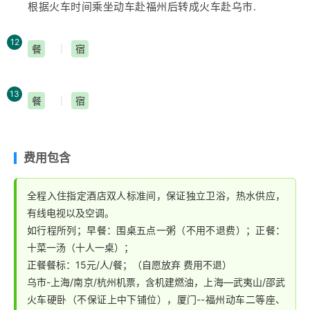
根据火车时间乘坐动车赴福州后转成火车赴乌市.
亭、盼归台.
12
餐
宿
|
13
餐
宿
|
费用包含
全程入住指定酒店双人标准间，保证独立卫浴，热水供应，
有线电视以及空调。
如行程所列；早餐：围桌五点一粥（不用不退费）；正餐：
十菜一汤（十人一桌）；
正餐餐标：15元/人/餐；（自愿放弃 费用不退）
乌市-上海/南京/杭州机票，含机建燃油，上海—武夷山/邵武
火车硬卧（不保证上中下铺位），厦门--福州动车二等座、