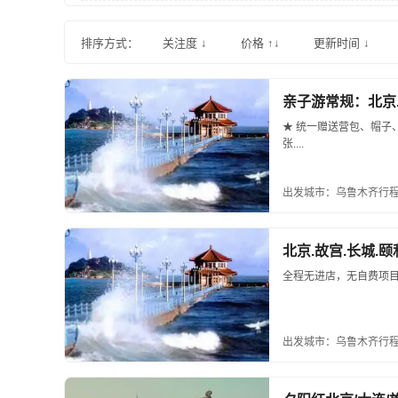
排序方式：
关注度 ↓
价格 ↑↓
更新时间 ↓
亲子游常规：北京.
★ 统一赠送营包、帽子
张....
出发城市：乌鲁木齐
行程
北京.故宫.长城.颐
全程无进店，无自费项目
出发城市：乌鲁木齐
行程