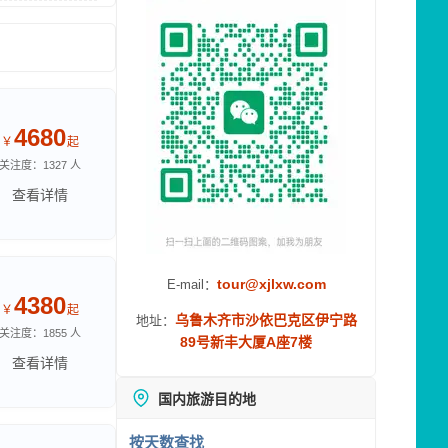
4680
￥
起
关注度：1327 人
查看详情
tour@xjlxw.com
E-mail：
4380
￥
起
乌鲁木齐市沙依巴克区伊宁路
地址：
关注度：1855 人
89号新丰大厦A座7楼
查看详情
国内旅游目的地
按天数查找