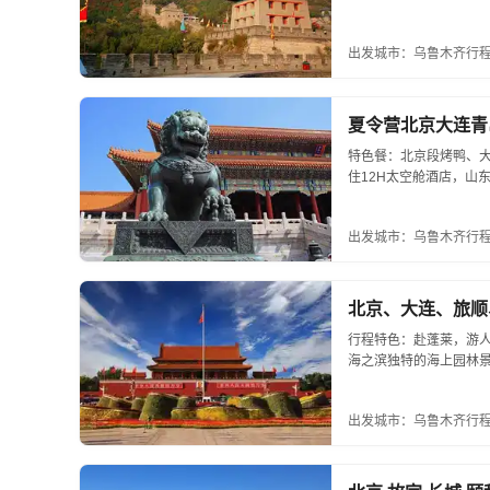
出发城市：乌鲁木齐
行程
夏令营北京大连青
特色餐：北京段烤鸭、
住12H太空舱酒店，山
免费提供睡袋....
出发城市：乌鲁木齐
行程
北京、大连、旅顺
行程特色：赴蓬莱，游人
海之滨独特的海上园林
科研大厦。后乘车赴威海。
出发城市：乌鲁木齐
行程