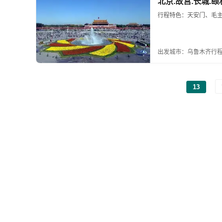
北京.故宫.长城.颐
行程特色：天安门、毛主
出发城市：乌鲁木齐
行程
13