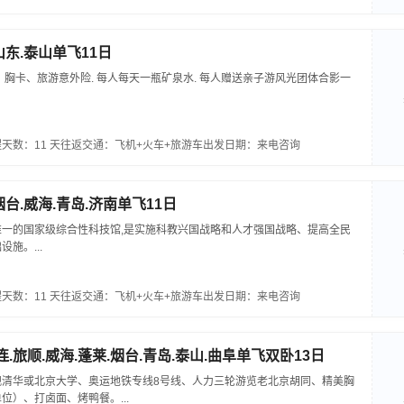
山东.泰山单飞11日
、胸卡、旅游意外险. 每人每天一瓶矿泉水. 每人赠送亲子游风光团体合影一
天数：11 天
往返交通：飞机+火车+旅游车
出发日期：来电咨询
烟台.威海.青岛.济南单飞11日
一的国家级综合性科技馆,是实施科教兴国战略和人才强国战略、提高全民
施。...
天数：11 天
往返交通：飞机+火车+旅游车
出发日期：来电咨询
连.旅顺.威海.蓬莱.烟台.青岛.泰山.曲阜单飞双卧13日
观清华或北京大学、奥运地铁专线8号线、人力三轮游览老北京胡同、精美胸
位）、打卤面、烤鸭餐。...