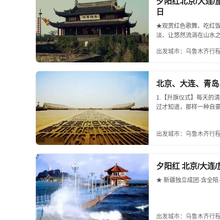
夕阳红北京/大连/旅
日
★观赏红色歌舞、吃红
淡、让悠然流淌在山水之
出发城市：乌鲁木齐
行程
北京、大连、青岛
1.【升旗仪式】每天的
过才知道，那样一种自豪
出发城市：乌鲁木齐
行程
夕阳红 北京/大连/
★ 新疆独立成团·含全陪·
出发城市：乌鲁木齐
行程