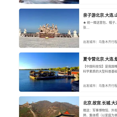
亲子游北京.大连.
★ 统一赠送营包、帽子
张....
出发城市：乌鲁木齐
行程
夏令营北京.大连.
【中国科技馆】是我国唯
科学素质的大型科普基础设
出发城市：乌鲁木齐
行程
北京.故宫.长城.大
赠送：军事博物馆、外
牌、集体照（以家庭为单