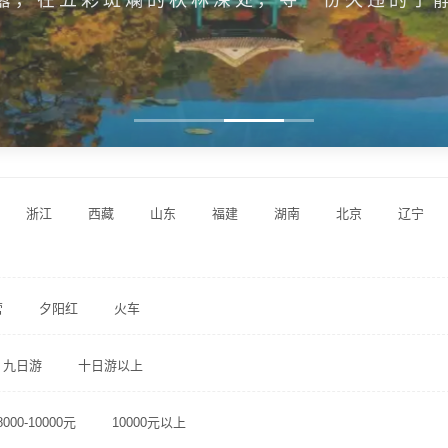
浙江
西藏
山东
福建
湖南
北京
辽宁
营
夕阳红
火车
九日游
十日游以上
8000-10000元
10000元以上