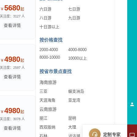
5680
六日游
七日游
￥
起
关注度：3127 人
八日游
九日游
查看详情
十日游以上
按价格查找
2000-4000
4000-8000
4980
8000-10000
10000以上
￥
起
关注度：2597 人
按省市景点查找
查看详情
海南旅游
三亚
蜈支洲岛
天涯海角
亚龙湾
4980
云南旅游
￥
起
丽江
昆明
关注度：3078 人
西双版纳
大理
查看详情
定制专家
石林
泸沽湖