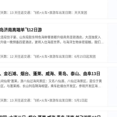
天数：13 天
往返交通：飞机+火车+旅游车
出发日期：天天发团
岛济南高端单飞12日游
大连段饺子宴、山东段胶东特色海鲜餐首都升级商务连锁酒店，大连独家入
东升级一晚预备四星酒店，更将入住海底世界，与海洋生物亲密接触，我们将
天数：12 天
往返交通：飞机+火车+旅游车
出发日期：6月15日起发团
、金石滩、烟台、蓬莱、威海、青岛、泰山、曲阜13日
间仙境”蓬莱，游八仙过海风景区：又名八仙渡、八仙过海景区，是位于黄
景区，与蓬莱阁、长山列岛隔海相望。乘车赴烟台开发区，参观开发区海研
...
天数：13 天
往返交通：飞机+火车+旅游车
出发日期：5月1日起