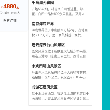
千岛湖孔雀园
滩、山丘、森林等自然资源，集休闲、娱
4880
￥
起
乐、观光、健身于一体，内涵颇为丰富之
占地55公顷，林场从广州引进蓝、绿、
滨海旅游景区。
关注度：1198 人
花、白四个品种800余只孔雀，采用人工
驯养繁殖技术，建设了兼顾孔雀繁殖和旅
查看详情
南京海底世界
游双重功能的景点。园中建有神鸟路、逗
鱼池、鸟王广尝朱雀廊、孔雀大观园、栈
海底世界位于中山陵四方城2号，占地面
道等游览项目。园中林木葱郁，修篁流
积3.1平方米，是一家集科普、观赏、娱
泉，空气清新，环境幽静，具备良好的生
乐于一体的大型海洋生物展示工程，古庙
态环境。游客至此，可亲手喂孔雀，与孔
连云港云台山风景区
型的主建筑与中山陵景区融为一体，深蓝
雀
色的瓦顶让游人联想到仙境之处那生气盎
凰窝风景区位于新欧亚大陆桥东桥兴堡，
然的海底世界。主建筑分为四层：水族
距连云港港口东南三公里处，西倚云台山
馆、礼品部、美食阁、仿真电影院。馆内
脉，南临田湾核电站，东濒黄海，三面环
有近200种、10000多只海洋生物，主要
余姚四明山风景区
山，一面向海，是国家级森林公园和自然
由大
生态风景区。宽阔的连高海滨公路贯穿景
丹山赤水风景名胜区位于大岚镇柿林村，
区，与田湾核电站及310国道贯通，每天
距余姚市区45公里。景区面积6.05平方公
12列火车直达港口，31路公交车直达景
里，为余姚市第一个风景名胜区。风景区
区，交通便捷。凰窝风景区是江苏省
龙游石窟风景区
地处四明山腹地，气候宜人，是一处以峡
谷景观为依托，以道教文化、浙东古山村
位于浙江省西部，钱塘江上游的龙游县小
风情为文化内涵，以绝壁、奇岩、古桥、
南海镇，历史上是风景名胜区倚邻分景秀
流溪、飞瀑为特色的风景名胜区，道家尊
丽的小南海分景区。1992年，世代传说
之为第九洞天。景区
的无底塘在四位农民的隆隆水泵声中水落