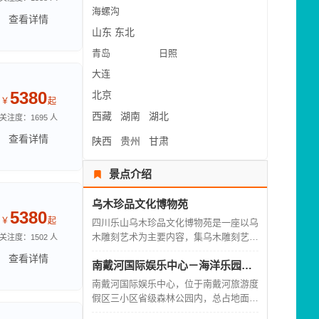
海螺沟
查看详情
山东
东北
青岛
日照
大连
5380
北京
￥
起
西藏
湖南
湖北
关注度：1695 人
查看详情
陕西
贵州
甘肃
景点介绍
乌木珍品文化博物苑
5380
￥
起
四川乐山乌木珍品文化博物苑是一座以乌
木雕刻艺术为主要内容，集乌木雕刻艺术
关注度：1502 人
的收藏、研究、展示为一体的专题性博物
查看详情
南戴河国际娱乐中心－海洋乐园－海上乐园－仙螺岛
馆。
南戴河国际娱乐中心，位于南戴河旅游度
假区三小区省级森林公园内，总占地面积
5.5平方公里，是一处充分利用海水、沙