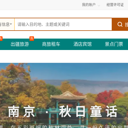
我的账户
经营许可证
有信息
热
热
出疆旅游
商旅租车
酒店宾馆
景点门票
南京 · 秋日童话
嚣，在五彩斑斓的秋林深处，寻一份久违的宁