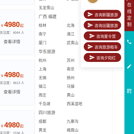
在
玉龙雪山
线
咨询新疆旅游
广西
福建
定
4980
制
桂林
北海
咨询出疆旅游
￥
起
关注度：4044 人
南宁
漓江
咨询夏令营
查看详情
厦门
武夷山
咨询旅游租车
华东旅游
咨询夕阳红
杭州
苏州
上海
南京
4980
￥
起
无锡
扬州
关注度：4613 人
镇江
乌镇
查看详情
周庄
黄山
千岛湖
西溪湿地
四川旅游
成都
九寨沟
4980
￥
起
黄龙
峨眉山
关注度：1538 人