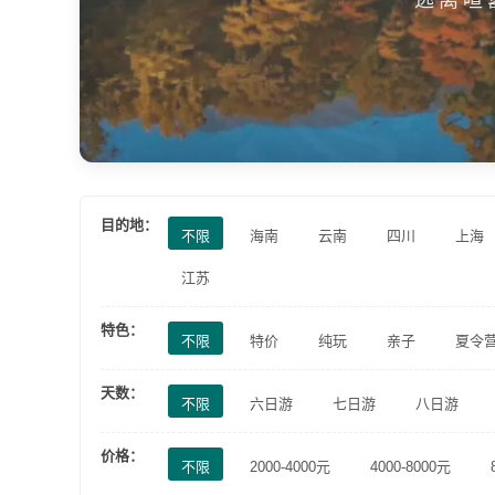
目的地：
不限
海南
云南
四川
上海
江苏
特色：
不限
特价
纯玩
亲子
夏令
天数：
不限
六日游
七日游
八日游
价格：
不限
2000-4000元
4000-8000元