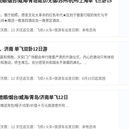
顺/烟台/威海/青岛南京/无锡/苏州/杭州/上海单飞三卧15
饭、餐厅拍照，感受文化大革命的红色年代★区别于散客行程的匆忙与平
间★赠送一晚准四酒店及一晚景区酒店...
天数：15 天
往返交通：飞机+火车+旅游车
出发日期：来电咨询
、济南 单飞双卧12日游
清晨和傍晚，天安门广场都会举行隆重严肃的升旗仪式，内心的激动只有体验
和激动，终生难忘。充分感受共和国永不谢幕的典礼。...
天数：12 天
往返交通：飞机+火车+旅游车
出发日期：6月15日起发团
旅顺/烟台/威海/青岛/济南单飞12日
赠送背包/帽子/合影/价值十万元旅游意外险 ...
天数：12 天
往返交通：飞机+火车+旅游车
出发日期：来电咨询