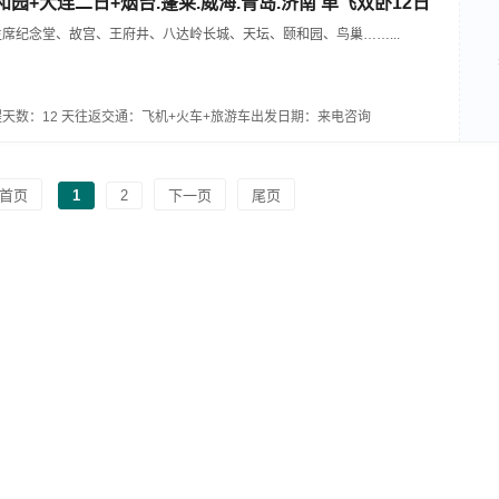
和园+大连二日+烟台.蓬莱.威海.青岛.济南 单飞双卧12日
席纪念堂、故宫、王府井、八达岭长城、天坛、颐和园、鸟巢……...
天数：12 天
往返交通：飞机+火车+旅游车
出发日期：来电咨询
首页
1
2
下一页
尾页