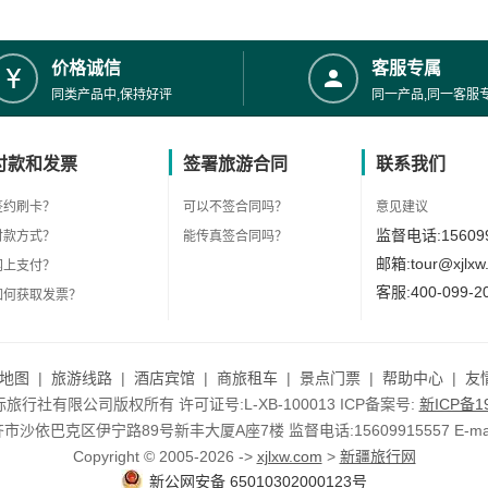
价格诚信
客服专属
同类产品中,保持好评
同一产品,同一客服
付款和发票
签署旅游合同
联系我们
签约刷卡？
可以不签合同吗？
意见建议
监督电话:156099
付款方式？
能传真签合同吗？
邮箱:tour@xjlxw
网上支付？
客服:400-099-2
如何获取发票？
地图
|
旅游线路
|
酒店宾馆
|
商旅租车
|
景点门票
|
帮助中心
|
友
行社有限公司版权所有 许可证号:L-XB-100013 ICP备案号:
新ICP备19
依巴克区伊宁路89号新丰大厦A座7楼 监督电话:15609915557 E-mail:to
Copyright © 2005-2026 ->
xjlxw.com
>
新疆旅行网
新公网安备 65010302000123号