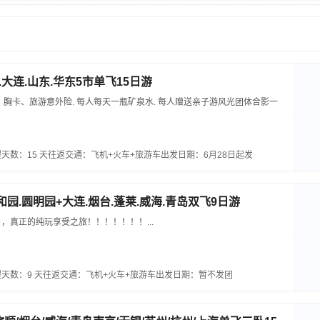
大连.山东.华东5市单飞15日游
、胸卡、旅游意外险. 每人每天一瓶矿泉水. 每人赠送亲子游风光团体合影一
天数：15 天
往返交通：飞机+火车+旅游车
出发日期：6月28日起发
和园.圆明园+大连.烟台.蓬莱.威海.青岛双飞9日游
，真正的纯玩享受之旅！！！！！！！...
天数：9 天
往返交通：飞机+火车+旅游车
出发日期：暂不发团