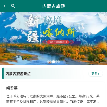
内蒙古旅游
内蒙古旅游景点
更多 >
昭君墓
位于呼和浩特市以南的大黑河畔，距市区9公里。墓高33米，墓
前有平台及阶梯相连，远望陵墓呈青黛色。当地传说，每年凉秋
九月，塞外草衰的时候，唯有昭君墓上草色青青，因此，昭君墓