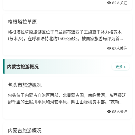
82人关注
又称为青冢。
格根塔拉草原
格根塔拉草原旅游区位于乌兰察布盟四子王旗查干补力格苏木
(苏木乡)，在呼和浩特北约150公里处。被国家旅游局评为首批
4A级景区。
67人关注
内蒙古旅游概况
更多 >
包头市旅游概况
包头位于内蒙古自治区西部，北靠蒙古国，南临黄河，东西接沃
野千里的土默川平原和河套平原，阴山山脉横贯中部。“敕勒
川，阴山下，天似穹庐，笼盖四野。天苍苍，野茫茫，风吹草低
98人关注
见牛羊。”
内蒙古旅游概况