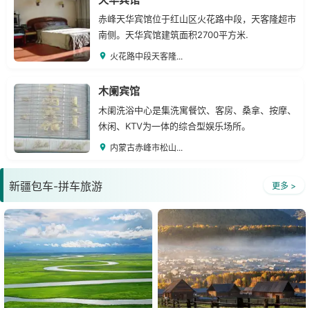
赤峰天华宾馆位于红山区火花路中段，天客隆超市
南侧。天华宾馆建筑面积2700平方米.
火花路中段天客隆...
木阑宾馆
木阑洗浴中心是集洗寓餐饮、客房、桑拿、按摩、
休闲、KTV为一体的综合型娱乐场所。
内蒙古赤峰市松山...
新疆包车-拼车旅游
更多 >