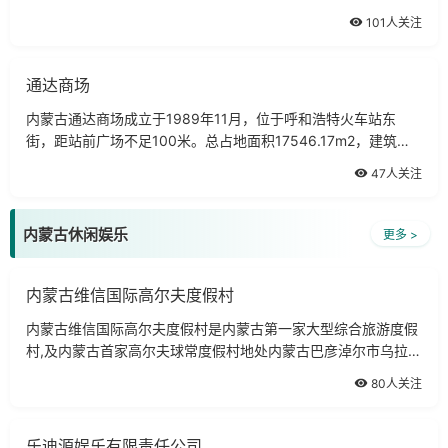
万多平方米，经营品种数万余种，日客流量3万人次，年营业额
101人关注
达3亿元。是目前鄂尔多斯市规模最大、档次最高的集购物、休
闲、餐饮、娱乐、观光、商务为一体，以荟萃中外名优品牌商品
为经营宗
通达商场
内蒙古通达商场成立于1989年11月，位于呼和浩特火车站东
街，距站前广场不足100米。总占地面积17546.17m2，建筑面
积38813.95m2。共有营业房间、摊位、库房约1000余间
47人关注
（个），商场还设有生活区，共有房间116间，集商品交易、住
宿、仓储于一体，为经营户的经营和生活提供了极大的方便。通
达商场主要经营
内蒙古休闲娱乐
更多 >
内蒙古维信国际高尔夫度假村
内蒙古维信国际高尔夫度假村是内蒙古第一家大型综合旅游度假
村,及内蒙古首家高尔夫球常度假村地处内蒙古巴彦淖尔市乌拉特
前旗巴音花镇。度假村占地3500余亩，以阴山群峰为屏障，以
80人关注
河套平原为衬托，整体设计气势
乐迪源娱乐有限责任公司