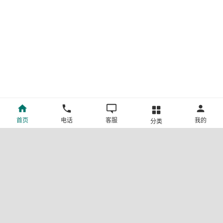
首页
电话
客服
我的
分类
©新疆中旅国际旅行社有限公司版权所有
许可证号:L-XB-100013
ICP备案号:新ICP备19001292号-4
新公网安备 65010302000123号