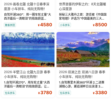
2026·画卷北疆 北疆十日春季深
世界旅客的伊犁之约：8天北疆暖
度游 小车拼车、纯玩无购物！
心深度游
自驾环湖360°：用一圈车轮丈量“大
探秘三大雅丹之首：游览被《中国国
西洋最后一滴眼泪”的极致蔚蓝...
家地理》评选为“中国最美的三大...
4580
8500
¥
¥
散客拼团
小车拼车
2026·半壁江山 北疆九日游 春季
2026·双湖之恋 双湖八日游 春季
小车拼车、纯玩无购物！
小车拼车、纯玩无购物！
1.自驾环湖270°，用车轮丈量“大西
1.自驾赛里木湖360°环湖 2.二进赛
洋最后一滴眼泪”的极致蔚蓝，让...
湖随心游，邂逅湖畔日出浪漫 3....
3780
3380
¥
¥
包车拼车
包车拼车