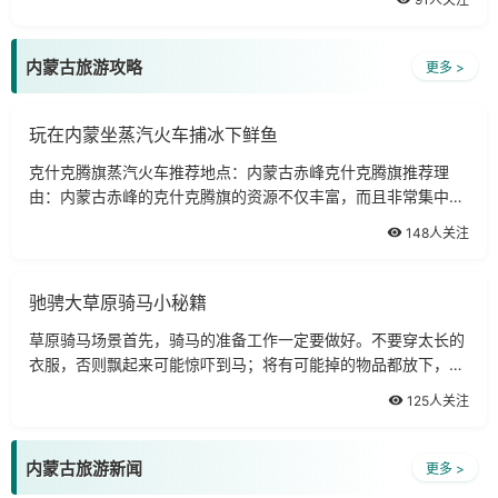
之季，活动时间35天。主要活动
内蒙古旅游攻略
更多 >
玩在内蒙坐蒸汽火车捕冰下鲜鱼
克什克腾旗蒸汽火车推荐地点：内蒙古赤峰克什克腾旗推荐理
由：内蒙古赤峰的克什克腾旗的资源不仅丰富，而且非常集中，
有高山、草原、湖泊(达里诺尔湖)，大兴安岭的沙地云杉，以及
148人关注
令摄影师痴迷的蒸汽火车，还有高山花
驰骋大草原骑马小秘籍
草原骑马场景首先，骑马的准备工作一定要做好。不要穿太长的
衣服，否则飘起来可能惊吓到马；将有可能掉的物品都放下，如
果从马背上掉下会使马突然朝反方向闪避将人摔下；有条件的话
125人关注
可以向旅游点借马靴或是绑腿，这样
内蒙古旅游新闻
更多 >