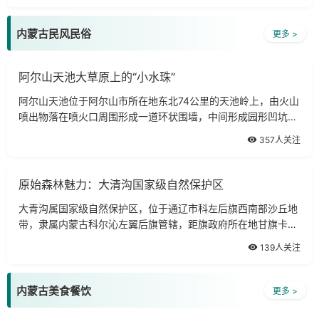
内蒙古民风民俗
更多 >
阿尔山天池大草原上的“小水珠”
阿尔山天池位于阿尔山市所在地东北74公里的天池岭上，由火山
喷出物落在喷火口周围形成一道环状围墙，中间形成园形凹坑，
多年积水而成。
357人关注
原始森林魅力：大清沟国家级自然保护区
大青沟属国家级自然保护区，位于通辽市科左后旗西南部沙丘地
带，隶属内蒙古科尔沁左翼后旗管辖，距旗政府所在地甘旗卡镇
25公里，总面积8183公顷，即12.75万亩，有林地面积10.84万
139人关注
亩，森林覆盖率达85％
内蒙古美食餐饮
更多 >