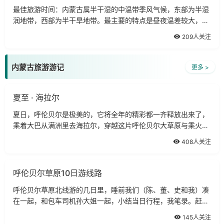
最佳旅游时间：内蒙古属半干湿的中温带季风气候，东部为半湿
润地带，西部为半干旱地带。最主要的特点是昼夜温差较大，一
般可达10度左右，所以到这里旅游要多带衣服。内蒙古的灾害性
209人关注
天气有春旱和冬季暴风雪。
内蒙古旅游游记
更多 >
夏至 · 海拉尔
夏日，呼伦贝尔是极美的，它将全年的精彩都一齐释放出来了，
乘着大巴从满洲里去海拉尔，穿越这片呼伦贝尔大草原与乘火车
时看到的景象大不相同，一路上，风景如画，宛如仙境
408人关注
呼伦贝尔草原10日游线路
呼伦贝尔草原北线游的几日里，睡前我们（陈、董、史和我）凑
在一起，和包车司机孙大姐一起，小结当日行程，我笔录。赶紧
将记录下来的东西放上去，边回忆边补充边丰满。
145人关注