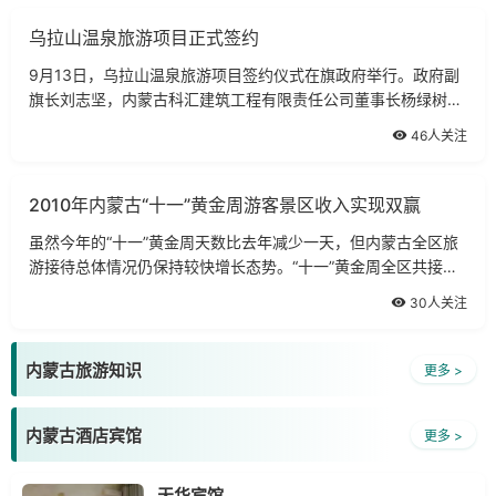
乌拉山温泉旅游项目正式签约
9月13日，乌拉山温泉旅游项目签约仪式在旗政府举行。政府副
旗长刘志坚，内蒙古科汇建筑工程有限责任公司董事长杨绿树分
别代表乌拉特前旗和乌拉山温泉旅游项目公司签订了乌拉山温泉
46人关注
旅游开发协议，这是我旗打造康体旅游景区，丰富自治区中西部
旅游精品线路的又一重要举措。乌拉山温泉位于乌拉特前旗乌梁
素海北，
2010年内蒙古“十一”黄金周游客景区收入实现双赢
虽然今年的“十一”黄金周天数比去年减少一天，但内蒙古全区旅
游接待总体情况仍保持较快增长态势。“十一”黄金周全区共接待
国内旅游者271.21万人次，同比增长21.10%。其中，过夜旅游者
30人关注
102.41万人次，同比增长21.96%；一日游游客168.8万人次，同
比增长20.59%。旅游收入13亿元，同比增长30.04%。今年，
内蒙古“十一
内蒙古旅游知识
更多 >
内蒙古酒店宾馆
更多 >
天华宾馆