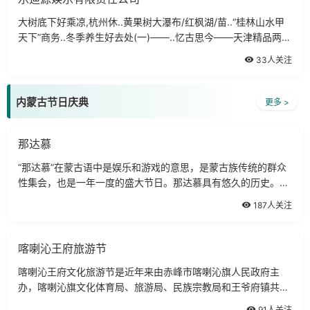
大树底下好乘凉,杭州休..黄果树大瀑布/红枫湖/苗..“桂林山水甲
天下”商务..冬季养生好去处(一)——..忆古思今——天津精品两..
九寨沟、牟尼沟品质四日..青城山、都江堰一日游
33人关注
内蒙古节日庆典
更多 >
那达慕
“那达慕”在蒙古语中是娱乐和游戏的意思，是蒙古族传统的群众
性集会，也是一年一度的盛大节日。那达慕具有悠久的历史。
1225年，成吉思汗战胜花剌模，为庆祝胜利，曾举行过隆重的那
187人关注
达慕盛会。古时的那达慕主要进行
喀喇沁王府旅游节
喀喇沁王府文化旅游节是近年来由赤峰市喀喇沁旗人民政府主
办，喀喇沁旗文化体育局、旅游局、民族宗教局和王爷府镇共同
承办的重要节庆活动。开始于1998年，举办时间为每年的夏秋
91人关注