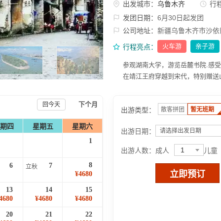
出发城市：
乌鲁木齐
行
发团日期：
6月30日起发团
公司地址：
新疆乌鲁木齐市沙依
火车游
亲子游
行程亮点：
参观湖南大学，游览岳麓书院.感
在靖江王府穿越到宋代，特别赠送
下个月
回今天
出游类型：
散客拼团
暂无班期
期四
星期五
星期六
出游日期：
请选择出发日期
1
1
出游人数：
成人
儿童
8
6
7
立秋
立即预订
¥4680
13
14
15
4680
¥4680
¥4680
20
21
22