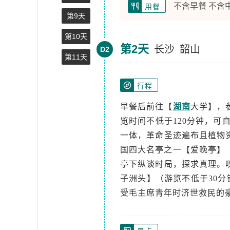
不含早餐 不含
用餐
第9天
第10天
第2天
长沙
韶山
D2
第11天
行程
早餐后前往【
湖南
大学】，
览时间不低于120分钟，可
一体，革命圣迹遍布且植物
国四大名亭之一【爱晚亭】
亭下纵谈时局，探求真理。
子洲头】（游览不低于30分
受毛主席青年时济世救民的