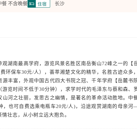
中餐 不含晚餐
长沙
住宿
参观湖南最高学府，游览风景名胜区南岳衡山72峰之一的【
自费环保车30元/人），荟萃湘楚文化的精华，名胜古迹众多
资源丰富，外观中国古代四大书院之冠、千年学府【岳麓书
（游览时间不低于30分钟），求学时代的毛泽东与蔡和森、
叹山河之壮丽，发思古之幽情，是著名的革命活动胜地。中
钟，也可自费选乘电瓶车20元/人)，沿途观赏湖南的母亲河
豪情壮志，从小树立远大抱负。