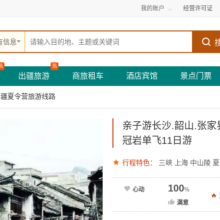
我的账户
经营许可证
有信息
热
热
出疆旅游
商旅租车
酒店宾馆
景点门票
出疆夏令营旅游线路
亲子游长沙.韶山.张家
冠岩单飞11日游
行程特色：
三峡
上海
中山陵
夏
100
心动
%

满意