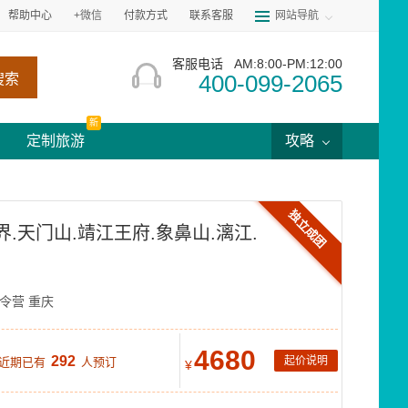
帮助中心
+微信
付款方式
联系客服
网站导航
客服电话
AM:8:00-PM:12:00
400-099-2065
搜索
新
定制旅游
攻略
独立成团
界.天门山.靖江王府.象鼻山.漓江.
令营
重庆
4680
292
起价说明
 近期已有
人预订
¥