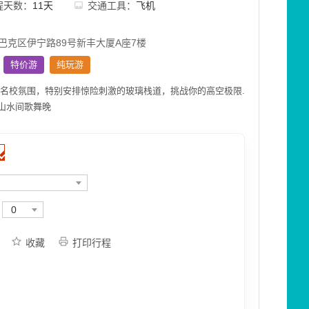
程天数：
11天
交通工具：
飞机
巴克区伊宁路89号新丰大厦A座7楼
特价游
纯玩游
受名校氛围，特别安排惊险刺激的玻璃栈道，挑战你的高空极限.
山水间歌舞晚
0
收藏
打印行程