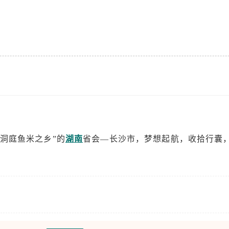
洞庭鱼米之乡”的
湖南
省会—长沙市，梦想起航，收拾行囊