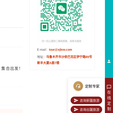
E-mail：
tour@xjlxw.com
地址：
乌鲁木齐市沙依巴克区伊宁路89号
新丰大厦A座7楼
，集合出发！
定制专家
在
线
咨询新疆旅游
定
制
咨询出疆旅游