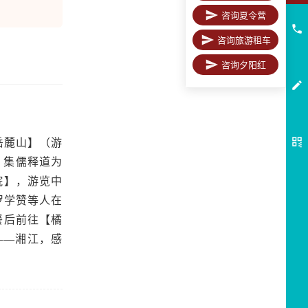
咨询夏令营
咨询旅游租车
咨询夕阳红
岳麓山】（游
，集儒释道为
院】，游览中
罗学赞等人在
餐后前往【橘
——湘江，感