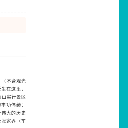
】（不含观光
诞生在这里，
韶山实行景区
的丰功伟绩；
个伟大的历史
赴张家界（车