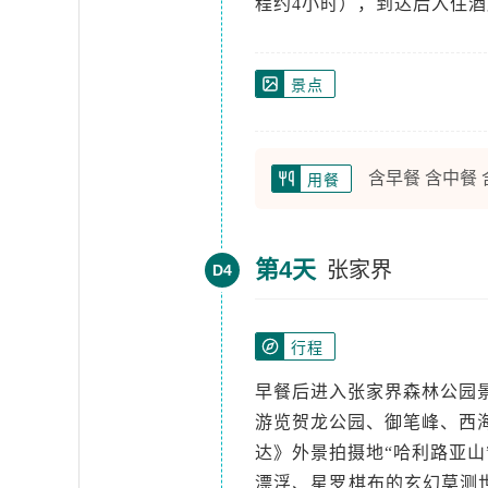
程约4小时），到达后入住
景点
含早餐 含中餐
用餐
第4天
张家界
D4
行程
早餐后进入张家界森林公园景
游览贺龙公园、御笔峰、西
达》外景拍摄地“哈利路亚山
漂浮、星罗棋布的玄幻莫测