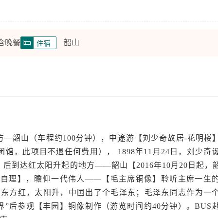
 含晚餐
韶山
住宿
—韶山（车程约100分钟），中途游【刘少奇故居-花明楼
闭馆，此项目不退任何费用）， 1898年11月24日，刘少奇
后到达红太阳升起的地方——韶山【2016年10月20日起，
/人自理】，瞻仰一代伟人——【毛主席铜像】聆听主席一生
“东方红，太阳升，中国出了个毛泽东；毛泽东同志作为一
”后参观【丰园】铜像制作（游览时间约40分钟）。BUS