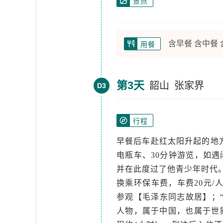
景点
含早餐 含中餐
用餐
第3天
韶山
张家界
D3
行程
早餐后车赴红太阳升起的地方
电瓶车、30分钟游览，如遇
并在此度过了他青少年时代。
换乘环保车费，车费20元
参观【毛泽东同志故居】；
人物，属于中国，也属于世界