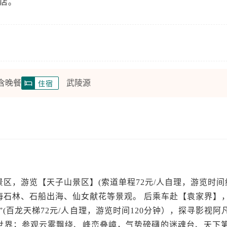
酒店。
 含晚餐
武陵源
住宿
区，游览【天子山景区】(索道单程72元/人自理，游览时间约
海石林、石船出海、仙女献花等景观。 后乘车赴【袁家界】
”(百龙天梯72元/人自理，游览时间120分钟），探寻影视阿
世界；参观云雾飘绕、峰峦叠嶂，气势磅礴的迷魂台、天下