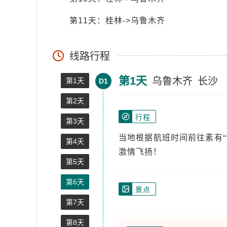
第11天：桂林->乌鲁木齐
线路行程
第1天
乌鲁木齐
长沙
第1天
D1
第2天
行程
第3天
当地根据航班时间前往素有“
第4天
激情飞扬！
第5天
第6天
景点
第7天
第8天