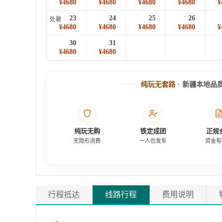
¥4680
¥4680
¥4680
¥4680
¥
23
24
25
26
处暑
¥4680
¥4680
¥4680
¥4680
¥
30
31
¥4680
¥4680
纯玩无套路
· 新疆本地品
纯玩无购
铁定成团
正规
无隐形消费
一人也发车
资金有
行程抵达
线路行程
费用说明