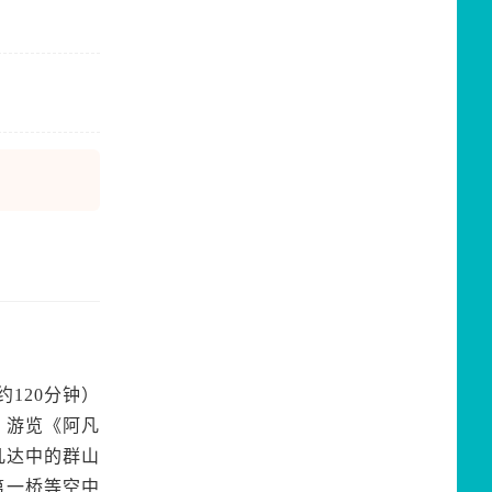
120分钟）
，游览《阿凡
凡达中的群山
第一桥等空中