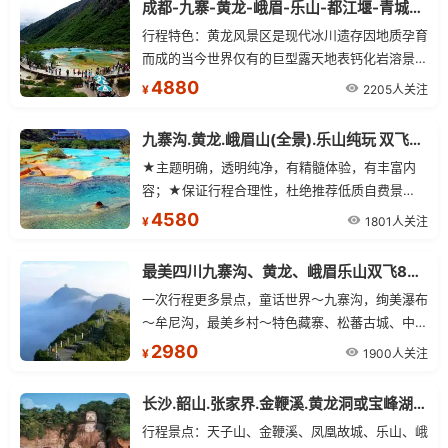
成都-九寨-黄龙-峨眉-乐山-都江堰-青城山 双飞9日常规游
行程特色：黄龙风景区是现代冰川遗存因地质孕育
而成的当今世界仅有的巨型露天地表钙化岩溶景
观，表现为遍布的钙化滩流，边石坎[五彩池群]、
4880
2205人关注
¥
溶洞、瀑布、陷落湖、溶陷坑、井、壶穴湖群等喀
斯特地貌，堪称世界一绝。
九寨沟.黄龙.峨眉山(全景).乐山纯玩 双飞7日游 赠送双自费
★主题明确，透明纯净，有精髓体验，有丰富内
容；★保证行程合理性，杜绝推荐低质自费景
点，保证主景”世界第一大佛～乐山大佛/中国四大
4580
1801人关注
¥
佛教名山之一～峨嵋山+金顶”游览时间充裕；
最美四川九寨沟、黄龙、峨眉乐山双飞8日游
一次行程更多景点，童话世界～九寨沟，绚美瀑布
～牟尼沟，最美乡村～特色藏寨、松蕃古城、中国
羌都～古羌城、世界第一大佛～乐山大佛、中国四
2980
1900人关注
¥
大佛教名山之一～峨嵋山+金顶一价全包
长沙.韶山.张家界.金鞭溪.黄龙洞或宝峰湖.红石林.凤凰古城 成都.峨眉(全景).乐山 双飞10日游
行程景点：天子山、金鞭溪、凤凰故城、乐山、峨