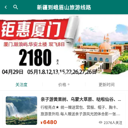
新疆到峨眉山旅游线路
关注度
价格
更新时间
亲子游黄果树、乌蒙大草原、哒啦仙谷、孔学堂成都、九寨沟、峨眉山、乐山单飞16日
行程亮点★ 统一赠送营包、营服、帽子、胸卡、
旅游意外险.每人赠送亲子游风光团体合影一张.每
人每天一瓶矿泉水.专业领队全程陪同、让父母更
6480
2376人关注
¥
放心、孩子玩的更开心