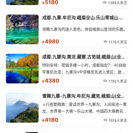
原始森林，芳草海,熊猫海,九寨精华五花海，珍珠
5180
1385人关注
¥
滩瀑布。树正沟：盆景滩,芦苇海，火花海，卧龙
海，树正群海，古磨坊，多变色彩的犀牛海，九寨
成都.九寨.牟尼沟.峨眉全山.乐山青城山.都江堰.宜宾.蜀南竹海双飞10日
沟标志—诺日朗瀑布。
领略九寨沟的迷人景色。体验峨眉山登顶的乐趣。
4980
1179人关注
¥
成都.九寨沟.黄龙.藏寨.古羌城.峨眉山(全景).乐山 双飞7日游(含双自费)
特别安排：提倡多睡一小时，成都指定7：40自助
早餐后出发；九寨沟VIP资格优先进入景区；避免
景区门口长时间等候取票!
4380
1792人关注
¥
雪舞九寨-九寨沟.牟尼沟.藏羌.峨眉山(全景).乐山 双飞7日游
↓行程要精典：童话世界～九寨沟，人间瑶池～黄
龙，世界第一大佛～乐山大佛、中国四大佛教名山
之一～峨嵋山+金顶，我就是冲着这来的；
4180
1619人关注
¥