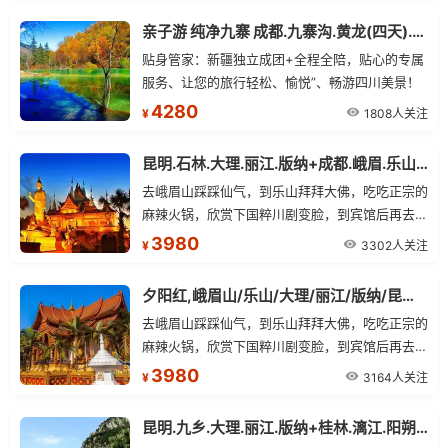
亲子游 纯净九寨 成都.九寨沟.黄龙(四天).峨眉山（全景）.乐山大佛 双飞8日
贴身管家：新疆独立成团+全程全陪，贴心的专属
服务、让您的旅行轻松、愉悦”、畅游四川美景！
4280
1808人关注
¥
昆明.石林.大理.丽江.版纳+成都.峨眉.乐山 单飞双卧17日游
去峨眉山踩踩仙气，到乐山拜拜大佛，吃吃正宗的
麻辣火锅，欣赏下国粹川剧变脸，到宾馆后再去喝
个晚茶、搓搓麻将，让您充分领略天府之国的魅力
3980
3302人关注
¥
夕阳红,峨眉山/乐山/大理/丽江/版纳/昆明,单飞15日游
去峨眉山踩踩仙气，到乐山拜拜大佛，吃吃正宗的
麻辣火锅，欣赏下国粹川剧变脸，到宾馆后再去喝
个晚茶、搓搓麻将，让您充分领略天府之国的魅力
3980
3164人关注
¥
昆明.九乡.大理.丽江.版纳+桂林.漓江.阳朔三飞14日游