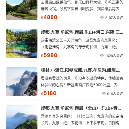
去峨眉山踩踩仙气，到乐山拜拜大佛，吃吃正宗的
麻辣火锅，欣赏下国粹川剧变脸，到宾馆后再去喝
个晚茶、搓搓麻将，让您充分领略天府之国的魅力
4880
2197人关注
¥
成都.九寨.牟尼沟.峨眉.乐山+海口.兴隆.三亚四星+桂林.北海四飞15日
热带海滨公园--天涯海角。游览九寨沟风景区：
（则查洼沟：九寨沟的母亲海长海，九寨一绝，五
花海，上下季节海。日则沟：原始森林，芳草海,
5980
1629人关注
¥
熊猫海,九寨精华五花海，珍珠滩瀑布。树正沟：
盆景滩,芦苇海，火花海，卧龙海，树正群海，古
桂林.小漓江.阳朔成都.九寨.牟尼沟.峨眉.乐山三飞12日
磨坊，多变色彩的犀牛海，九寨沟标志—诺日朗瀑
看没有看过的风景，吃没有吃过的特色，体验没有
布。
体验过的心情！新疆距离广西近5000公里，去一
趟不容易，建议游客在多玩、多看、多吃！
5180
916人关注
¥
成都.九寨.牟尼沟.峨眉（全山）.乐山+青城山.都江堰+熊猫基地.三星堆单飞单卧11日
游览九寨沟风景区：（则查洼沟：九寨沟的母亲海
长海，九寨一绝，五花海，上下季节海。日则沟：