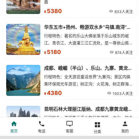
眉
5380
833人关注
¥
华东五市+扬州、畅游双水乡“乌镇.南浔”+成都.峨眉(全景).乐山双飞10日游
行程特色：著名的乐山大佛坐落于乐山城东的岷
江、青衣江、大渡灌三江汇流处，是一尊依山凿
成、举世无双的巨型石刻弥勒坐佛，通高71米、头
5180
874人关注
¥
长14.7米、头宽10米、肩宽24米、耳长7米、脚背
宽8.5米的乐山佛因而成为当之无愧的世界第一大
成都、峨嵋（半山）、乐山、九寨、黄龙（或牟尼沟）四飞八日
佛
行程特色：全天游览童话世界”九寨沟；景区内换
乘环保观光车游览；树正沟：火花海、树正群海及
瀑布（自古英雄出少年拍摄地）、诺日朗瀑布等；
4380
1503人关注
¥
日则沟：镜海、珍珠滩及瀑布（西游记拍摄地）、
五花海；和则渣洼沟：五彩池长海等（英雄拍摄
昆明石林大理丽江版纳、成都九寨黄龙峨眉乐山四飞17/18日游
地）；神奇的九寨”会让您完全陶醉在这人间天堂”
行程特色：游览集云南少数民族建筑、文化、饮食
的仙景之中。
特色为一体的七彩云南，游览九寨沟三条沟：树正
首页
电话
客服
我的
分类
沟；日则沟；则渣洼沟，先后游览熊猫海、长海、
4980
1413人关注
¥
五彩池、树正瀑布、老虎海、犀牛海等风光奇丽的