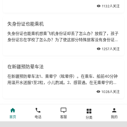
的休息。
1132人关注
失身份证也能乘机
失身份证也能乘机想乘飞机身份证却丢了怎么办？放假了，孩子
身份证忘在学校了怎么办？为了使这部分特殊旅客没有身份证也
能乘机，在此教您几招：一、由本人户口所在地公安机关开具身
1257人关注
份证遗失证明，证明中写明姓名、年龄、家庭地址、有效日期
等，贴上本人的近期免冠照片并加盖公安机关公章；二、由身份
证签发地公安机
在新疆预防晕车法
在新疆预防晕车法1、乘晕宁（眩晕停）。在乘车、船前40分钟
用温开水送服1至2粒，小儿酌减。2、感冒通。在无乘晕宁的情
况下，可用感冒通替代，方法同上，效果一样。
1028人关注
旅行中缓解疲劳的保健操
首页
电话
客服
我的
分类
旅行中缓解疲劳的保健操在新疆长途旅行，游客很容易疲劳，在
这里，我向您推荐一套可助您缓解疲劳的保健操，非常适合在乘