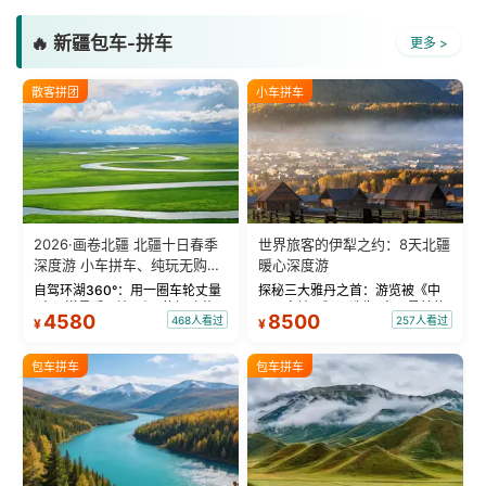
🔥 新疆包车-拼车
更多 >
散客拼团
小车拼车
2026·画卷北疆 北疆十日春季
世界旅客的伊犁之约：8天北疆
深度游 小车拼车、纯玩无购
暖心深度游
物！
自驾环湖360°：用一圈车轮丈量
探秘三大雅丹之首：游览被《中
“大西洋最后一滴眼泪”的极致蔚
国国家地理》评选为“中国最美的
4580
8500
468人看过
257人看过
¥
¥
蓝。 赛湖旅拍：甄选多款风格服
三大雅丹”第一名的克拉玛依魔鬼
饰，9张精修美照，定格赛里木湖
城。 中国第一村：探访仅存的图
绝美瞬间。 赛湖坦克300跟车视
瓦人最大村落——禾木村，欣赏
包车拼车
包车拼车
频：专业摄影师...
晨雾与小木...