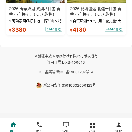
2026·春享双湖 双湖八日游 春
2026·秘境疆途 北疆十日游 春
季 小车拼车、纯玩无购物！
季 小车拼车、纯玩无购物！
1.阿勒泰网红打卡地：将军山 2.将
1.自驾环湖270°，用车轮丈量“大
军山落日缆车，体验雪都风光 3.
西洋最后一滴眼泪”的极致蔚蓝，
3380
4180
354人看过
4264人看过
¥
¥
将军山，夕阳派对，蹦迪party 4.
让雪山、花海与深邃湖水在转弯
自驾赛里木湖360°环湖 5.二进赛
间连成自由的画卷。 2.特别赠送
湖随心游，邂逅湖畔日出浪漫...
那拉提景区3公里内，落地窗三钻
民宿 3.那...
©新疆中旅国际旅行社有限公司版权所有
许可证号:L-XB-100013
ICP备案号:新ICP备19001292号-4
新公网安备 65010302000123号
首页
电话
客服
我的