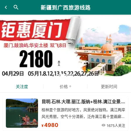
新疆到广西旅游线路
关注度
价格
更新时间
昆明.石林.大理.丽江.版纳+桂林.漓江全景.阳朔.象鼻山.古东瀑布 四飞15日游
桂林是个旅游的好地方，风景绝对独特。漓江两岸
风光秀丽，空气十分清新，泛舟漓江看十里画廊非
常惬意，喀斯特地貌风光也很不错
4980
1675人关注
¥