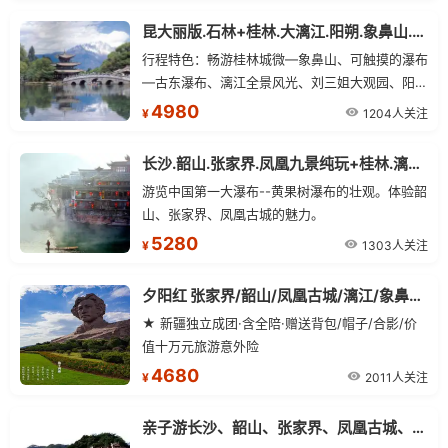
昆大丽版.石林+桂林.大漓江.阳朔.象鼻山.古东瀑布四飞15日
行程特色：畅游桂林城微—象鼻山、可触摸的瀑布
—古东瀑布、漓江全景风光、刘三姐大观园、阳朔
西街、木龙湖.东盟园、榕.杉湖景区”等精华景区！
4980
1204人关注
¥
长沙.韶山.张家界.凤凰九景纯玩+桂林.漓江全景.阳朔.象鼻山.古东瀑布四飞10日
游览中国第一大瀑布--黄果树瀑布的壮观。体验韶
山、张家界、凤凰古城的魅力。
5280
1303人关注
¥
夕阳红 张家界/韶山/凤凰古城/漓江/象鼻山单飞12日游
★ 新疆独立成团·含全陪·赠送背包/帽子/合影/价
值十万元旅游意外险
4680
2011人关注
¥
亲子游长沙、韶山、张家界、凤凰古城、阳朔、桂林单飞单卧13日游