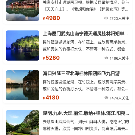
独家安排走进湖南卫视，根据节目录制情况，参与
《天天向上》、《我想和你唱》《超级女声》等节
目的录制
4980
2720人关注
¥
上海厦门武夷山南宁德天通灵桂林阳朔单飞15日
撑竹筏游览遇龙河，在竹筏上，或欣赏两岸美景、
或和旁边的竹筏打水仗，不管哪一种方式，都会让
你觉得快乐、舒心。
5280
1496人关注
¥
海口兴隆三亚北海桂林阳朔四飞九日游
撑竹筏游览遇龙河，在竹筏上，或欣赏两岸美景、
或和旁边的竹筏打水仗，不管哪一种方式，都会让
你觉得快乐、舒心。体验小小竹排江中游，悠悠青
4180
1474人关注
¥
山两岸走”的意境。
昆明.九乡.大理.丽江.版纳+桂林.漓江.阳朔三飞14日游
去峨眉山踩踩仙气，到乐山拜拜大佛，吃吃正宗的
麻辣火锅，欣赏下国粹川剧变脸，到宾馆后再去喝