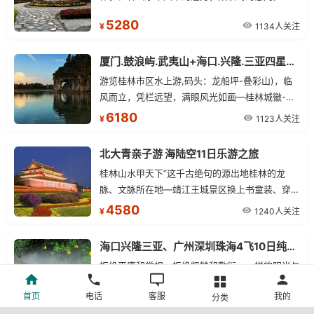
5280
1134人关注
¥
厦门.鼓浪屿.武夷山+海口.兴隆.三亚四星常规+桂林.北海四飞双卧16日
游览桂林市区水上游,码头：龙船坪-叠彩山)，临
风而立，凭栏远望，满眼风光如画—桂林城徽-象
鼻山。乘船游览世界上分隔河、海最狭长的沙滩半
6180
1123人关注
¥
岛—玉带滩”，游览国家AAAA级景区、热带海滨
公园--天涯海角
北大青亲子游 海陆空11日乐游之旅
桂林山水甲天下”这千古绝句的源出地桂林的龙
脉、文脉所在地—靖江王城景区换上书童装、穿越
时空、回到古代
4580
1240人关注
¥
海口兴隆三亚、广州深圳珠海4飞10日纯玩游
拒绝平庸和常规，拒绝粗糙和敷衍，一样的阳光与
沙滩，带给您别样的感受和体验。
首页
电话
客服
我的
分类
5680
2244人关注
¥