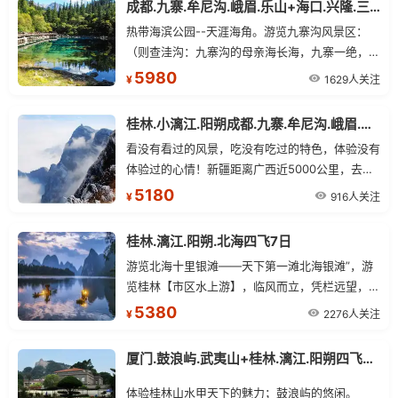
成都.九寨.牟尼沟.峨眉.乐山+海口.兴隆.三亚四星+桂林.北海四飞15日
热带海滨公园--天涯海角。游览九寨沟风景区：
（则查洼沟：九寨沟的母亲海长海，九寨一绝，五
花海，上下季节海。日则沟：原始森林，芳草海,
5980
1629人关注
¥
熊猫海,九寨精华五花海，珍珠滩瀑布。树正沟：
盆景滩,芦苇海，火花海，卧龙海，树正群海，古
桂林.小漓江.阳朔成都.九寨.牟尼沟.峨眉.乐山三飞12日
磨坊，多变色彩的犀牛海，九寨沟标志—诺日朗瀑
看没有看过的风景，吃没有吃过的特色，体验没有
布。
体验过的心情！新疆距离广西近5000公里，去一
趟不容易，建议游客在多玩、多看、多吃！
5180
916人关注
¥
桂林.漓江.阳朔.北海四飞7日
游览北海十里银滩——天下第一滩北海银滩”，游
览桂林【市区水上游】，临风而立，凭栏远望，满
眼风光如画——桂林城徽{象鼻山}，神奇传说{伏
5380
2276人关注
¥
波山}、江山汇景处{叠彩山}、斗鸡山、穿山、塔
山、七星山、老人山等
厦门.鼓浪屿.武夷山+桂林.漓江.阳朔四飞双卧10日
体验桂林山水甲天下的魅力；鼓浪屿的悠闲。