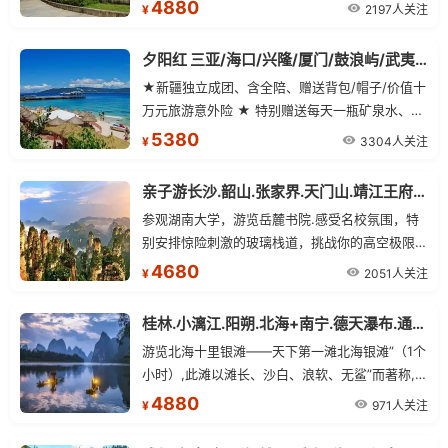
个晚茶、搓搓麻将，让您充分领略天府之国的魅力
4880
2197人关注
¥
夕阳红 三亚/海口/兴隆/厦门/鼓浪屿/武夷山13日游
★新疆独立成团、含全陪、赠送背包/帽子/价值十
万元旅游意外险 ★ 特别赠送每天一瓶矿泉水、海
南赠送一晚温泉酒店、尽享身心舒缓★区别于散
5380
3304人关注
¥
客行程的匆忙与平淡、让悠然流淌在山水之间
亲子游长沙.韶山.张家界.天门山.靖江王府.象鼻山.漓江.冠岩单飞11日游
参观湖南大学，游览岳麓书院.感受名校氛围，特
别安排惊险刺激的玻璃栈道，挑战你的高空极限.
在靖江王府穿越到宋代，特别赠送山水间歌舞晚
4680
2051人关注
¥
会.以及神奇的地下之宫—冠岩特别安排自助烧烤
篝火晚会，烧烤，唱歌，让大家尽情欢乐
桂林.小漓江.阳朔.北海+南宁.德天瀑布.通灵大峡谷四飞8日
游览北海十里银滩——天下第一滩北海银滩”（1个
小时）,此滩以滩长、沙白、浪软、无鲨”而著称,游
客可尽情享受阳光、海水、沙滩；
4880
971人关注
¥