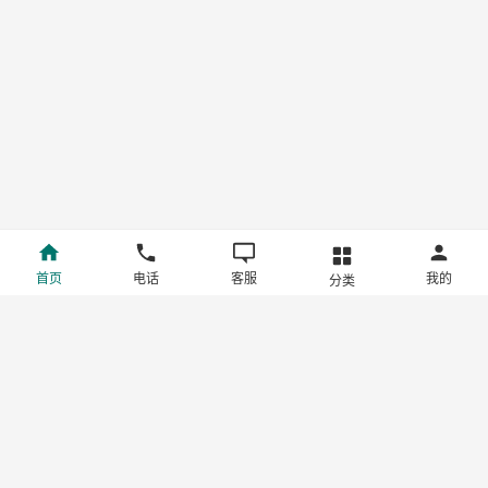
首页
电话
客服
我的
分类
©新疆中旅国际旅行社有限公司版权所有
许可证号:L-XB-100013
ICP备案号:新ICP备19001292号-4