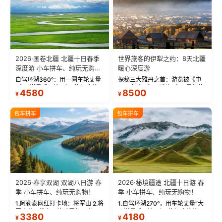
2026·画卷北疆 北疆十日春季
世界旅客的伊犁之约：8天北疆
深度游 小车拼车、纯玩无购
暖心深度游
物！
自驾环湖360°：用一圈车轮丈量
探秘三大雅丹之首：游览被《中
“大西洋最后一滴眼泪”的极致蔚
国国家地理》评选为“中国最美的
4580
8500
¥
¥
蓝。 赛湖旅拍：甄选多款风格服
三大雅丹”第一名的克拉玛依魔鬼
饰，9张精修美照，定格赛里木湖
城。 中国第一村：探访仅存的图
绝美瞬间。 赛湖坦克300跟车视
瓦人最大村落——禾木村，欣赏
包车拼车
包车拼车
频：专业摄影师...
晨雾与小木...
2026·春享双湖 双湖八日游 春
2026·秘境疆途 北疆十日游 春
季 小车拼车、纯玩无购物！
季 小车拼车、纯玩无购物！
1.阿勒泰网红打卡地：将军山 2.将
1.自驾环湖270°，用车轮丈量“大
军山落日缆车，体验雪都风光 3.
西洋最后一滴眼泪”的极致蔚蓝，
3380
4180
¥
¥
将军山，夕阳派对，蹦迪party 4.
让雪山、花海与深邃湖水在转弯