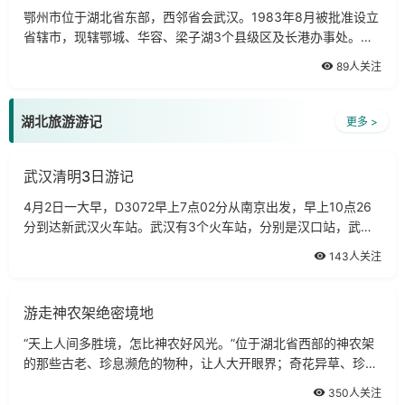
鄂州市位于湖北省东部，西邻省会武汉。1983年8月被批准设立
省辖市，现辖鄂城、华容、梁子湖3个县级区及长港办事处。国
土面积1504平方公里，人口102万。鄂州是一座具有悠久历史和
89人关注
灿烂文化的城市。东汉以前为鄂邑、鄂
湖北旅游游记
更多 >
武汉清明3日游记
4月2日一大早，D3072早上7点02分从南京出发，早上10点26
分到达新武汉火车站。武汉有3个火车站，分别是汉口站，武昌
站和新武汉站，新武汉站在武昌区，离市区距离较远，所以要去
143人关注
汉口的童鞋票就不要买到武汉了，要买到汉口。
游走神农架绝密境地
“天上人间多胜境，怎比神农好风光。”位于湖北省西部的神农架
的那些古老、珍息濒危的物种，让人大开眼界；奇花异草、珍禽
异兽，让人大饱眼福；瀑布飞流、神奇景观，让人流连忘返。茫
350人关注
茫无际的林海，保存完好的原始生态系统，丰富多样的生物品