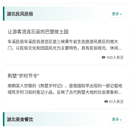
种，爽心宜人的气候条件，共同构成了神农架绚丽多彩的山水画
卷。
湖北民风民俗
更多 >
让游客流连忘返的巴楚故土园
车溪民俗车溪民俗游览区是三峡黄牛岩生态旅游风景区的南大
门，以民俗文化和田园风光为主要特色，具有民俗观光、休闲避
暑、历史文化教育等旅游功能。三峡车溪民俗风景区是以梦里老
100人关注
家为主题，以田园风光和土家民俗
荆楚“岁时节令”
南朝梁人宗懔的《荆楚岁时记》，是我国较早出现的一部记载地
域性岁时习俗的笔记小品，反映了古代荆楚大地的社会景象和人
们的生活情趣。荆楚大地主要的岁时节令有：荆楚传统的节俗活
51人关注
动，丰富多彩，难以尽述。仅以春节
湖北美食餐饮
更多 >