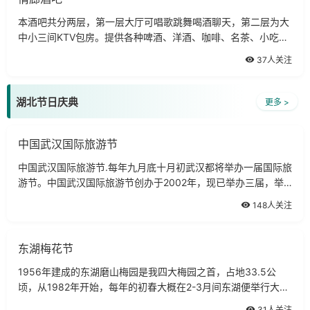
本酒吧共分两层，第一层大厅可唱歌跳舞喝酒聊天，第二层为大
中小三间KTV包房。提供各种啤酒、洋酒、咖啡、名茶、小吃等
等。欢迎你的光临！装修风格：艺术时尚类标志建筑：当代花园
37人关注
正门旁高压研究所正对面交通
湖北节日庆典
更多 >
中国武汉国际旅游节
中国武汉国际旅游节.每年九月底十月初武汉都将举办一届国际旅
游节。中国武汉国际旅游节创办于2002年，现已举办三届，举
办时间已由第一届的3天改为现在10天，是聚十几个国家的表演
148人关注
团体和艺术家表演、多国文化融合的
东湖梅花节
1956年建成的东湖磨山梅园是我四大梅园之首，占地33.5公
顷，从1982年开始，每年的初春大概在2-3月间东湖便举行大型
梅展，1984年梅花被定为武汉市市花，在梅园举办过1991年国
31人关注