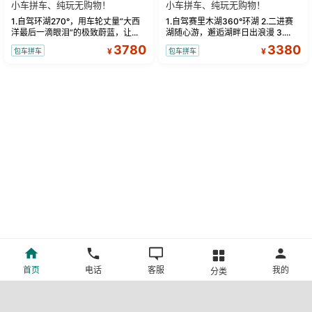
小车拼车、纯玩无购物！
小车拼车、纯玩无购物！
1.自驾环湖270°，用车轮丈量“大西
1.自驾赛里木湖360°环湖 2.二进赛
洋最后一滴眼泪”的极致蔚蓝，让...
湖随心游，邂逅湖畔日出浪漫 3....
3780
3380
¥
¥
包车拼车
包车拼车
首页
电话
客服
我的
分类
©新疆中旅国际旅行社有限公司版权所有