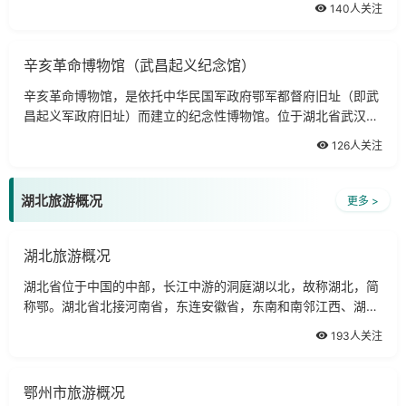
140人关注
为我国生物学基础研究、植物资源保护与开发利用、生态环境建
设、国民经济与社会的可持续发展做出了重大贡献。已成为我国
在区域植
辛亥革命博物馆（武昌起义纪念馆）
辛亥革命博物馆，是依托中华民国军政府鄂军都督府旧址（即武
昌起义军政府旧址）而建立的纪念性博物馆。位于湖北省武汉市
武昌阅马厂，西邻黄鹤楼，北倚蛇山，南面首义广常旧址占地面
126人关注
积18000多平方米，建筑面积近10000平方米。因旧址红墙红
瓦，武汉人称之为红楼。红楼原为清朝政府设立的湖北咨议局局
址
湖北旅游概况
更多 >
湖北旅游概况
湖北省位于中国的中部，长江中游的洞庭湖以北，故称湖北，简
称鄂。湖北省北接河南省，东连安徽省，东南和南邻江西、湖南
两省，西靠重庆市，西北与陕西省为邻。介于北纬29°05′～
193人关注
33°20′，东经108°21′～116°07′。东西长约740公里，南北宽约
470公里，面积18.59万平方公里，占全国总面积的1.94％，居
全国第16位。截止2000年11月，全省人口6027．82万人。
鄂州市旅游概况