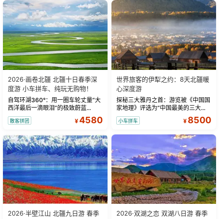
2026·画卷北疆 北疆十日春季深
世界旅客的伊犁之约：8天北疆暖
度游 小车拼车、纯玩无购物！
心深度游
自驾环湖360°：用一圈车轮丈量“大
探秘三大雅丹之首：游览被《中国国
西洋最后一滴眼泪”的极致蔚蓝...
家地理》评选为“中国最美的三大...
4580
8500
¥
¥
散客拼团
小车拼车
2026·半壁江山 北疆九日游 春季
2026·双湖之恋 双湖八日游 春季