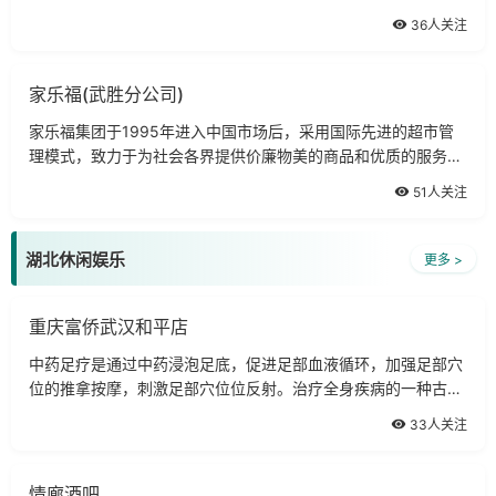
文化中心，拥有庞大的客流量。武汉庄胜崇光百货商场是由北京
36人关注
庄胜集团投资，采用日本SOGO先进管理方法和中国现代商业经
验相结合的模式进行经营管理。建筑面积33700平方米，从地下
家乐福(武胜分公司)
家乐福集团于1995年进入中国市场后，采用国际先进的超市管
理模式，致力于为社会各界提供价廉物美的商品和优质的服务，
受到广大消费者的青睐和肯定，其开心购物家乐福、一站式购物
51人关注
等理念已经深入人心。如今，家乐福已成功地进入了中国的23个
城市，在北至哈尔滨、南至深圳、西至
湖北休闲娱乐
更多 >
重庆富侨武汉和平店
中药足疗是通过中药浸泡足底，促进足部血液循环，加强足部穴
位的推拿按摩，刺激足部穴位位反射。治疗全身疾病的一种古老
而新奇的康复疗法也是中医学库中的重要组成部分，它起源于中
33人关注
国传于国外。中药浴足可以达到通络
情廊酒吧