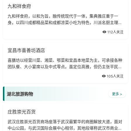
九和祥食府
九和祥食府，以和为旨，融传统现代于一体，集典雅庄重于一
身。以四川成都精品菜和成都凉菜小吃为特色，川派名厨主理，
同时融合高档谭家官府菜，鲍参翅肚，一应俱全。环境优雅，风
112人关注
格各异的包房让你亨受美食，心无旁鹭！九和祥食府，汇集古典
时尚文化，传承中华美食经典。
宜昌市喜善坊酒店
喜膳坊以经营川菜、湘菜、鄂菜和宜昌本地菜为主，可承接各种
团队餐、大小宴席以及中式零点。虽定位高雅，但仍主张平民消
费，以快捷便利的进餐方式，打造宜昌典型意义上的经济餐。
105人关注
湖北旅游购物
更多 >
庄胜崇光百货
武汉庄胜崇光百货商场座落于武汉最繁华的商圈解放大道，面对
中山公园，与武汉国际会展中心相邻，其地段堪称武汉市商业与