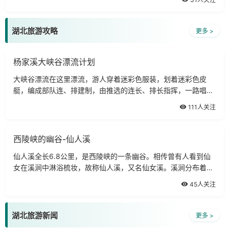
际梅花节，1997年全国第五届梅花腊梅展，
湖北旅游攻略
更多 >
杨家溪大峡谷漂流计划
大峡谷漂流在这里漂流，游人穿着迷彩色服装，划着迷彩色皮
艇，编成部队连、排建制，由推选的连长、排长指挥，一路唱军
歌，搏激流，过险滩，仿佛水上军训，两岸风光在身旁飞掠而
111人关注
过，不尽浪花在眼前飞珠溅玉。幽谷藏俊
西陵峡的幽谷-仙人溪
仙人溪全长6.8公里，是西陵峡的一条幽谷。相传曾有人看到仙
女在溪涧中淋浴梳妆，故称仙人溪，又名仙女溪。溪涧分布着
200余种树木，180多种动物，森林覆盖率达98%左右，空气中
45人关注
的芬多精特别丰富，具有杀菌作用，对治疗
湖北旅游新闻
更多 >