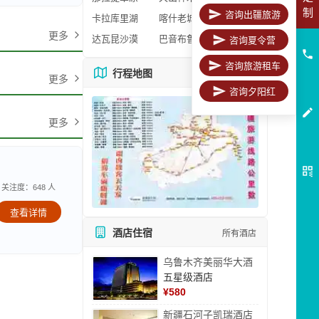
制
咨询出疆旅游
卡拉库里湖
喀什老城区
更多
达瓦昆沙漠
巴音布鲁克
咨询夏令营
咨询旅游租车
行程地图
更多地图
更多
咨询夕阳红
更多
关注度：648 人
查看详情
酒店住宿
所有酒店
乌鲁木齐美丽华大酒
五星级酒店
¥
580
新疆石河子凯瑞酒店