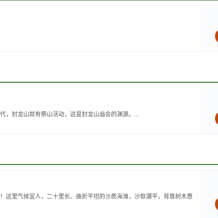
，封龙山就有祭山活动，这是封龙山庙会的渊源。...
！这里气候宜人，二十里长、曲折平坦的沙质海滩，沙软潮平，背靠树木葱