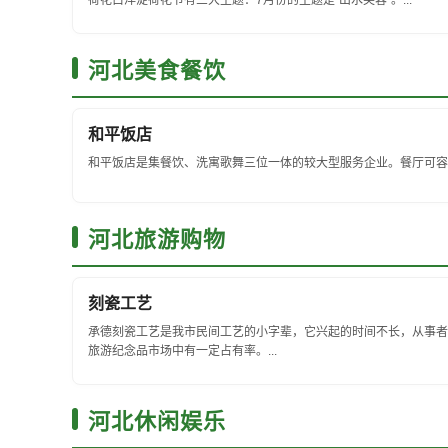
荷花白洋淀荷花节有三大主题：7月份的主题是“出水芙蓉”。...
河北美食餐饮
和平饭店
和平饭店是集餐饮、洗寓歌舞三位一体的较大型服务企业。餐厅可容纳
河北旅游购物
刻瓷工艺
承德刻瓷工艺是我市民间工艺的小字辈，它兴起的时间不长，从事者
旅游纪念品市场中有一定占有率。...
河北休闲娱乐