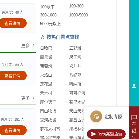
100-300
100以下
关注度：49 人
300-1000
1000-5000
查看详情
5000元以上
按热门景点查找
更多
白哈巴
五彩滩
魔鬼城
果子沟
关注度：84 人
葡萄沟
坎儿井
火焰山
香妃墓
查看详情
莲花湖
喀纳斯
禾木村
可可托海
更多
库尔德宁
赛里木湖
南山牧场
天山天池
定制专家
关注度：151 人
交河故城
高昌古城
在
罗布人村寨
胡杨林公园
查看详情
线
咨询新疆旅游
定
那拉提草原
天山神木园