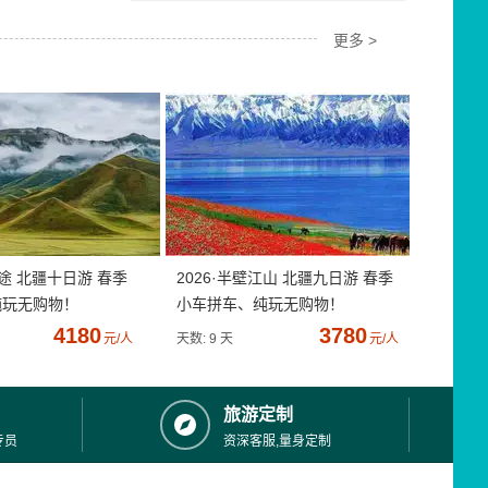
更多 >
疆途 北疆十日游 春季
2026·半壁江山 北疆九日游 春季
纯玩无购物！
小车拼车、纯玩无购物！
4180
3780
元/人
天数: 9 天
元/人
旅游定制
专员
资深客服,量身定制