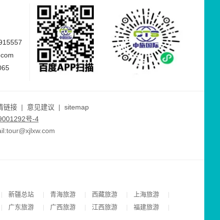
15557
.com
065
情链接
|
意见建议
|
sitemap
001292号-4
ur@xjlxw.com
新疆总站
青海旅游
西藏旅游
上海旅游
|
|
|
|
|
广东旅游
广西旅游
江西旅游
福建旅游
|
|
|
|
|