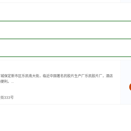
古城保定新市区乐凯南大街，临近中国著名的胶片生产厂乐凯胶片厂，酒店
利。...
街333号