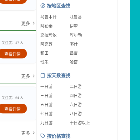
按地区查找
乌鲁木齐
吐鲁番
更多
阿勒泰
伊犁
克拉玛依
库尔勒
关注度：47 人
阿克苏
喀什
和田
昌吉
查看详情
博乐
哈密
按天数查找
更多
一日游
二日游
三日游
四日游
关注度：64 人
五日游
六日游
查看详情
七日游
八日游
九日游
十日游以上
更多
按价格查找