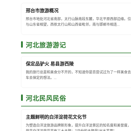
邢台市旅游概况
邢台市地处河北省南部，太行山脉南段东麓，华北平原西部边缘。位于北纬36
与山东省相望，西依太行山和山西省毗邻，南与邯郸市相连...
河北旅游游记
保定品驴火 易县游西陵
我的旅行总是和美食分不开的，不知道你是否尝试过为了一样美食去
车去保定的想法。...
河北民风民俗
主题鲜明的白洋淀荷花文化节
为塑造白洋淀旅游品牌新形象，提升白洋淀景区的知名度和美誉度，自