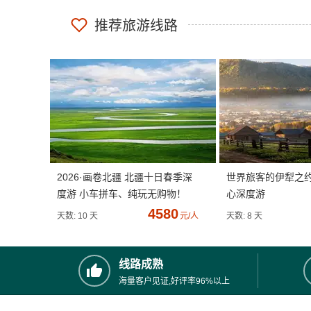
推荐旅游线路
2026·画卷北疆 北疆十日春季深
世界旅客的伊犁之
度游 小车拼车、纯玩无购物！
心深度游
4580
天数: 10 天
元/人
天数: 8 天
线路成熟
海量客户见证,好评率96%以上