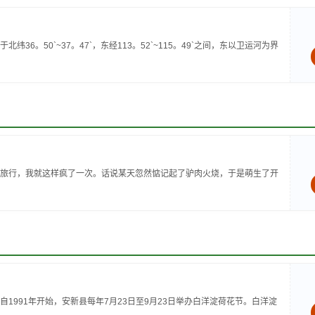
。50`~37。47`，东经113。52`~115。49`之间，东以卫运河为界
旅行，我就这样疯了一次。话说某天忽然惦记起了驴肉火烧，于是萌生了开
1991年开始，安新县每年7月23日至9月23日举办白洋淀荷花节。白洋淀