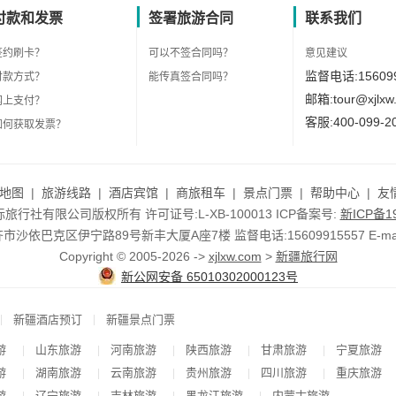
付款和发票
签署旅游合同
联系我们
签约刷卡？
可以不签合同吗？
意见建议
监督电话:156099
付款方式？
能传真签合同吗？
邮箱:tour@xjlxw
网上支付？
客服:400-099-2
如何获取发票？
地图
|
旅游线路
|
酒店宾馆
|
商旅租车
|
景点门票
|
帮助中心
|
友
行社有限公司版权所有 许可证号:L-XB-100013 ICP备案号:
新ICP备19
依巴克区伊宁路89号新丰大厦A座7楼 监督电话:15609915557 E-mail:to
Copyright © 2005-2026 ->
xjlxw.com
>
新疆旅行网
新公网安备 65010302000123号
|
|
新疆酒店预订
新疆景点门票
游
山东旅游
河南旅游
陕西旅游
甘肃旅游
宁夏旅游
|
|
|
|
|
游
湖南旅游
云南旅游
贵州旅游
四川旅游
重庆旅游
|
|
|
|
|
游
辽宁旅游
吉林旅游
黑龙江旅游
内蒙古旅游
|
|
|
|