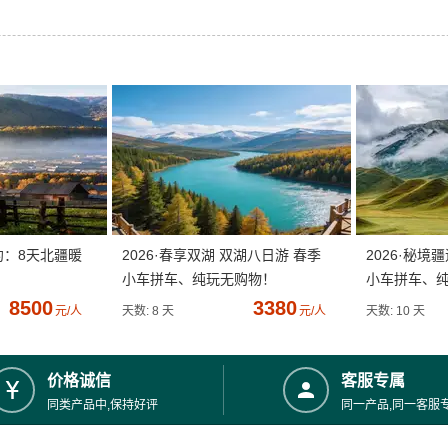
约：8天北疆暖
2026·春享双湖 双湖八日游 春季
2026·秘境
小车拼车、纯玩无购物！
小车拼车、
8500
3380
元/人
天数: 8 天
元/人
天数: 10 天
价格诚信
客服专属
同类产品中,保持好评
同一产品,同一客服