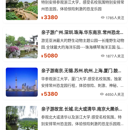
特别安排参观浙江大学，感受名校氛围特别安排常
州恐龙园，体验惊险刺激的恐龙乐园
3380
1785人关注
¥
亲子游广州.深圳.珠海.华东南京.常州恐龙园.苏杭.上海双卧14日
游览亚洲最大的野生动物主题公园—长隆野生动物
园.全球最大的海洋乐园---珠海横琴海洋王国.弘扬
世界文化精华为主题的大型文化旅游景区—深圳世
5080
1877人关注
¥
界之窗.
亲子游南京.无锡.苏州.杭州.上海.厦门.鼓浪屿.武夷山单飞13日
华参观浙江大学，厦门大学.感受名校氛围，独家
安排常州恐龙园行程，体验惊险、刺激、神秘、互
动的恐龙乐园，打破常规，安排武夷山云河漂流，
5380
4650人关注
¥
游览龙川大峡谷.
亲子游故宫.长城.北大或清华.南京大屠杀纪念馆.常州恐龙乐园单飞10日
参观北大或清华以及浙江大学.感受名校氛围，特
别安排常州恐龙园，体验惊险刺激的恐龙乐园观青