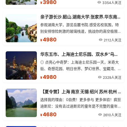
少年爱国主义教育基地——【南京大屠杀纪念馆】
3980
3354人关注
¥
亲子游长沙.韶山.湖南大学.张家界.华东南京.木渎.上海单飞12日游
参观湖南大学，游览岳麓书院.感受名校氛围，特
别安排惊险刺激的玻璃栈道，挑战你的高空极限.
特别安排常州恐龙园，体验惊险、刺激、神秘、互
4980
2112人关注
¥
动的恐龙乐园品尝上海本帮菜.
华东五市、上海迪士尼乐园、双水乡“乌镇、木渎”武夷山、鼓浪屿、五缘湾、厦门、双飞11日游
◎ 点亮心中奇梦：上海迪士尼乐园一天，米奇大
街、奇想花园、明日世界、梦幻世界、宝藏湾、探
险岛、迪士尼小镇等。
4980
2329人关注
¥
【夏令营】上海 南京 无锡 绍兴 苏州 杭州 桂林 阳朔13日游
选择我的理由：0自费！更多参与 更多体验！疯狂
迪斯尼：没有去过迪斯尼的童年是不完整的童年！
一起探索奇想花园、探险岛、宝藏湾、明日世界、
4680
2610人关注
¥
梦 幻世界.....