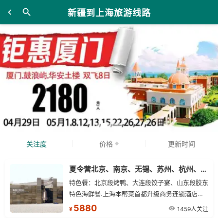
新疆到上海旅游线路
关注度
价格
更新时间
夏令营北京、南京、无锡、苏州、杭州、上海单飞11日游
特色餐：北京段烤鸭、大连段饺子宴、山东段胶东
特色海鲜餐.上海本帮菜首都升级商务连锁酒店，
华东段升级入住高端连锁酒店，更舒适，更放松
5880
1459人关注
¥