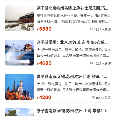
亲子游北京杭州乌镇.上海迪士尼乐园.巧克力工厂高端单飞11日游
安排最具盛名的水乡--乌镇，安排一天时间游览上
海迪斯尼乐园，创造难忘的快乐回忆.特别安排巧
克力主题乐园--上海巧克力工厂，让孩子们品尝，
5880
1324人关注
¥
动手，做好的巧克力可以带走哦
亲子游常规：北京.大连.山东.华东5市单飞15日游
★ 统一赠送营包、帽子、胸卡、旅游意外险. 每人
每天一瓶矿泉水. 每人赠送亲子游风光团体合影一
张.
4680
1327人关注
¥
夏令营南京.无锡.苏州.杭州西湖.乌镇.上海迪士尼.巧克力工厂嗨翻迪士尼高端2飞7日
★ 统一赠送营包、帽子、胸卡、旅游意外险. 每人
每天一瓶矿泉水. 每人赠送夏令营风光团体合影一
张.
4280
899人关注
¥
亲子游南京.无锡.苏州.杭州.上海.常恐2飞7日