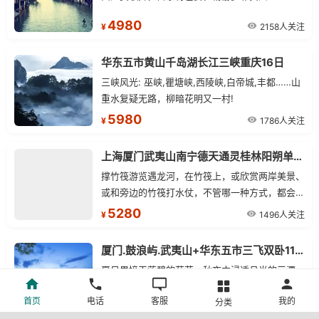
4980
2158人关注
¥
华东五市黄山千岛湖长江三峡重庆16日
三峡风光: 巫峡,瞿塘峡,西陵峡,白帝城,丰都……山
重水复疑无路，柳暗花明又一村!
5980
1786人关注
¥
上海厦门武夷山南宁德天通灵桂林阳朔单飞15日
撑竹筏游览遇龙河，在竹筏上，或欣赏两岸美景、
或和旁边的竹筏打水仗，不管哪一种方式，都会让
你觉得快乐、舒心。
5280
1496人关注
¥
厦门.鼓浪屿.武夷山+华东五市三飞双卧11日
夏日里接天莲碧的荷花，秋夜中浸透月光的三潭，
冬雪后疏影横斜的红梅，更有那烟柳笼纱中的莺
首页
电话
客服
我的
分类
啼，细雨迷蒙中的楼台——无论你在何时来，都会
5380
3006人关注
¥
领略到不同寻常的风采。