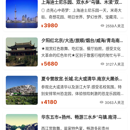
上海迪士尼乐园、双水乡“乌镇、木渎”双飞7日游
◎ 点亮心中奇梦：上海迪士尼乐园一天，米奇大
街、奇想花园、明日世界、梦幻世界、宝藏湾、探
险岛、迪士尼小镇等。
3980
2559人关注
¥
夕阳红北京/大连/旅顺/烟台/威海/青岛南京/无锡/苏州/杭州/上海单飞三卧15日
★观赏红色歌舞、吃红饭、餐厅拍照，感受文化
大革命的红色年代★区别于散客行程的匆忙与平
淡、让悠然流淌在山水之间★赠送一晚准四酒店
5680
3127人关注
¥
及一晚景区酒店
夏令营故宫.长城.北大或清华.南京大屠杀纪念馆.常州恐龙乐园单飞10日
参观北大或清华以及浙江大学.感受名校氛围，特
别安排常州恐龙园，体验惊险刺激的恐龙乐园观青
少年爱国主义教育基地——【南京大屠杀纪念馆】
4180
3063人关注
¥
华东五市+扬州、畅游三水乡“乌镇.南浔.木渎”+贵阳.黄果树.千户苗寨.天河潭.青岩古镇 单飞双卧12日游
西江赏歌舞，苗家特色宴，畅游多彩贵州