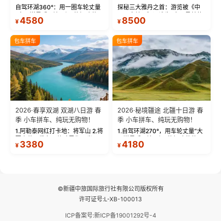
物！
自驾环湖360°：用一圈车轮丈量
探秘三大雅丹之首：游览被《中
“大西洋最后一滴眼泪”的极致蔚
国国家地理》评选为“中国最美的
4580
8500
¥
¥
蓝。 赛湖旅拍：甄选多款风格服
三大雅丹”第一名的克拉玛依魔鬼
饰，9张精修美照，定格赛里木湖
城。 中国第一村：探访仅存的图
绝美瞬间。 赛湖坦克300跟车视
瓦人最大村落——禾木村，欣赏
包车拼车
包车拼车
频：专业摄影师...
晨雾与小木...
2026·春享双湖 双湖八日游 春
2026·秘境疆途 北疆十日游 春
季 小车拼车、纯玩无购物！
季 小车拼车、纯玩无购物！
1.阿勒泰网红打卡地：将军山 2.将
1.自驾环湖270°，用车轮丈量“大
军山落日缆车，体验雪都风光 3.
西洋最后一滴眼泪”的极致蔚蓝，
3380
4180
¥
¥
将军山，夕阳派对，蹦迪party 4.
让雪山、花海与深邃湖水在转弯
自驾赛里木湖360°环湖 5.二进赛
间连成自由的画卷。 2.特别赠送
湖随心游，邂逅湖畔日出浪漫...
那拉提景区3公里内，落地窗三钻
民宿 3.那...
©新疆中旅国际旅行社有限公司版权所有
许可证号:L-XB-100013
ICP备案号:新ICP备19001292号-4