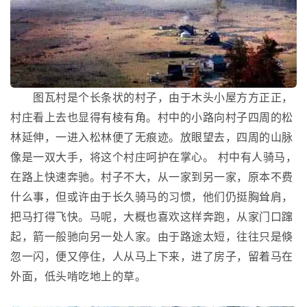
图瓦村是个长条状的村子，由于木头小屋方方正正，
村庄看上去也显得有棱有角。村中的小路向村子四周的松
林延伸，一进入松林便了无痕迹。放眼望去，四周的山脉
像是一双大手，将这个村庄呵护在掌心。 村中有人骑马，
在路上快速奔驰。村子不大，从一家到另一家，原本不费
什么事，但或许由于长久骑马的习惯，他们仍挺胸耸肩，
把马打得飞快。马呢，大概也喜欢这样奔跑，从家门口蹿
起，箭一般驰向另一处人家。由于路途太短，往往只是倏
忽一闪，便又停住，人从马上下来，进了房子，留着马在
外面，低头啃吃地上的草。