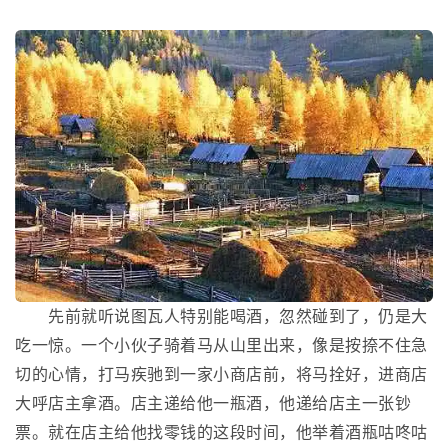
先前就听说图瓦人特别能喝酒，忽然碰到了，仍是大
吃一惊。一个小伙子骑着马从山里出来，像是按捺不住急
切的心情，打马疾驰到一家小商店前，将马拴好，进商店
大呼店主拿酒。店主递给他一瓶酒，他递给店主一张钞
票。就在店主给他找零钱的这段时间，他举着酒瓶咕咚咕