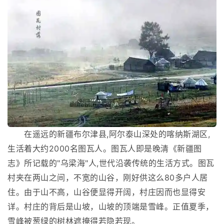
在遥远的新疆布尔津县,阿尔泰山深处的喀纳斯湖区,
生活着大约2000名图瓦人。图瓦人即是晚清《新疆图
志》所记载的"乌梁海"人,世代沿袭传统的生活方式。图瓦
村夹在两山之间，不宽的山谷，刚好供这么80多户人居
住。由于山不高，山谷便显得开阔，村庄因而也显得安
详。村庄的背后是山坡，山坡的顶端是雪峰。正值夏季，
雪峰被葱绿的树林遮掩得若隐若现。