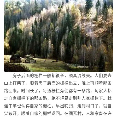
房子后面的栅栏一般都很长，颇具流线美。人们要去
山上打柴了，顺着房子后面的栅栏出去，晚上再顺着那条
路回来。时间长了，每道栅栏旁便都有一条路，每家人都
走自家栅栏下的那条路，绝不轻易走到别人家栅栏下。就
连牛羊也认得自家的栅栏，早出晚归，走到村口了，就自
觉散开，顺着自家的栅栏返回。在图瓦村，人和家畜在许