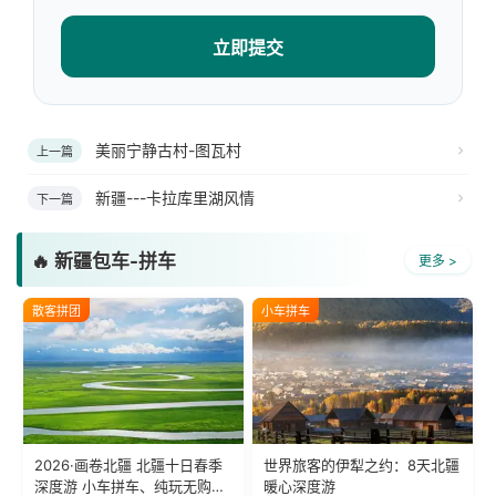
立即提交
美丽宁静古村-图瓦村
上一篇
新疆---卡拉库里湖风情
下一篇
🔥 新疆包车-拼车
更多 >
散客拼团
小车拼车
2026·画卷北疆 北疆十日春季
世界旅客的伊犁之约：8天北疆
深度游 小车拼车、纯玩无购
暖心深度游