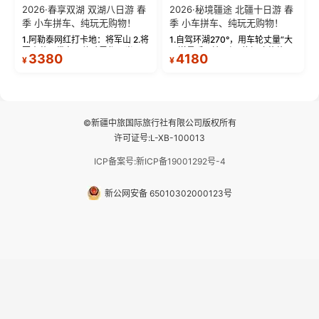
2026·春享双湖 双湖八日游 春
2026·秘境疆途 北疆十日游 春
季 小车拼车、纯玩无购物！
季 小车拼车、纯玩无购物！
1.阿勒泰网红打卡地：将军山 2.将
1.自驾环湖270°，用车轮丈量“大
军山落日缆车，体验雪都风光 3.
西洋最后一滴眼泪”的极致蔚蓝，
3380
4180
¥
¥
将军山，夕阳派对，蹦迪party 4.
让雪山、花海与深邃湖水在转弯
自驾赛里木湖360°环湖 5.二进赛
间连成自由的画卷。 2.特别赠送
湖随心游，邂逅湖畔日出浪漫...
那拉提景区3公里内，落地窗三钻
民宿 3.那...
©新疆中旅国际旅行社有限公司版权所有
许可证号:L-XB-100013
ICP备案号:新ICP备19001292号-4
新公网安备 65010302000123号