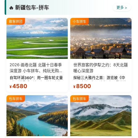
🔥 新疆包车-拼车
更多 >
散客拼团
小车拼车
2026·画卷北疆 北疆十日春季
世界旅客的伊犁之约：8天北疆
深度游 小车拼车、纯玩无购
暖心深度游
物！
自驾环湖360°：用一圈车轮丈量
探秘三大雅丹之首：游览被《中
“大西洋最后一滴眼泪”的极致蔚
国国家地理》评选为“中国最美的
4580
8500
¥
¥
蓝。 赛湖旅拍：甄选多款风格服
三大雅丹”第一名的克拉玛依魔鬼
饰，9张精修美照，定格赛里木湖
城。 中国第一村：探访仅存的图
绝美瞬间。 赛湖坦克300跟车视
瓦人最大村落——禾木村，欣赏
包车拼车
包车拼车
频：专业摄影师...
晨雾与小木...