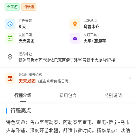
火车游
纯玩游
行程天数
出发地点
8 天
乌鲁木齐
发团日期
交通工具
天天发团
火车+旅游车
报名地址
新疆乌鲁木齐市沙依巴克区伊宁路89号新丰大厦A座7楼
最新团期与价格
>
天天发团
(点击查看价格日历)
行程介绍
费用包含
特别说明
行程亮点
特色交通：乌市至阿勒泰、阿勒泰至奎屯、奎屯-伊宁-乌市
火车卧铺，深度环游北疆，舒适节省时间。精华景点：喀纳