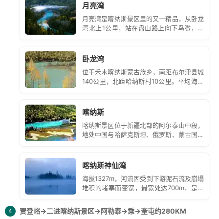
连绵，2800米海拔的禾木云霄峰缆车终点，亦是真正欣
月亮湾
玩法一：乘坐区间车到码头平面观赏湖光山色，在喀纳斯
赏到吉克普林，震撼美景的起点。19:00乘车前往贾登
月亮湾是喀纳斯景区里的又一精品，从卧龙
湖边泰加林廊道自由漫步欣赏白桦树、冷杉、云杉的曼妙
峪。
湾北上1公里，站在盘山路上向下鸟瞰，你
身姿，呼吸夹着松柏香味的新鲜空气，遥望喀纳斯湖尽头
就可以见到风景如诗如画令人百看不厌的月
21:00左右到达酒店办理入住，自由晚餐。
亮湾了。
层峦叠嶂的群山，捧一把喀纳斯的湖水，带走神的祝
卧龙湾
福......
位于禾木喀纳斯蒙古族乡，南距布尔津县城
玩法二：乘坐区间车至码头平面观赏湖光山色，可选择乘
140公里，北距哈纳斯村10公里。平均海拔
船游湖(游船费用120元/人自理)，呼吸湖面的清新空气，
1350米。卧龙湾，是由哈纳斯河在此长期
侧蚀冲刷而形成一连串岸线曲折的河湾组
拍摄三道湾的湖光山色。
成。
喀纳斯
玩法三：可前往喀纳斯的至高点
观鱼亭
（观鱼台为喀纳斯
喀纳斯景区位于新疆北部的阿尔泰山中段，
免费景点，可在微信小程序实名预约，如因景区限流无法
地处中国与哈萨克斯坦、俄罗斯、蒙古国接
预约上，敬请理解，观鱼台总1068台阶，个人根据自己
壤的黄金地带，自然生态景观和人文景观始
终保持着原始风貌而被誉为“人间净土。
的身体，量力而行）。
喀纳斯神仙湾
18:00游览结束后，乘坐区间车返回门票口到达贾登峪酒
海拔1327m，河流因受到下游泥石流及崩塌
店，傍晚自由晚餐。
堆积的堵塞而变宽，最宽处达700m，是公
【温馨提示】
园里喀纳斯河最宽的河段，河中有数个小
岛。
1、喀纳斯早晚温差较大，出游时需带夏装+外套长裤5-6
贾登峪→二进喀纳斯景区→阿勒泰→乘
→奎屯约280KM
4