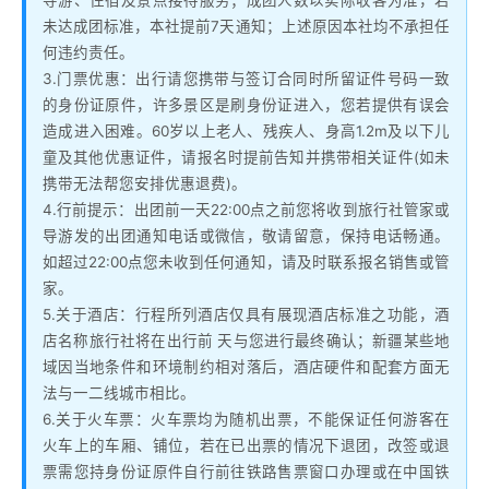
导游、住宿及景点接待服务；成团人数以实际收客为准，若
未达成团标准，本社提前7天通知；上述原因本社均不承担任
何违约责任。
3.门票优惠：出行请您携带与签订合同时所留证件号码一致
的身份证原件，许多景区是刷身份证进入，您若提供有误会
造成进入困难。60岁以上老人、残疾人、身高1.2m及以下儿
童及其他优惠证件，请报名时提前告知并携带相关证件(如未
携带无法帮您安排优惠退费)。
4.行前提示：出团前一天22:00点之前您将收到旅行社管家或
导游发的出团通知电话或微信，敬请留意，保持电话畅通。
如超过22:00点您未收到任何通知，请及时联系报名销售或管
家。
5.关于酒店：行程所列酒店仅具有展现酒店标准之功能，酒
店名称旅行社将在出行前 天与您进行最终确认；新疆某些地
域因当地条件和环境制约相对落后，酒店硬件和配套方面无
法与一二线城市相比。
6.关于火车票：火车票均为随机出票，不能保证任何游客在
火车上的车厢、铺位，若在已出票的情况下退团，改签或退
票需您持身份证原件自行前往铁路售票窗口办理或在中国铁