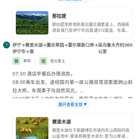
12:00 到达后在镇上用午餐。
车站。说明：因独库公路通行受季节天气影响较大，每年
只在
那拉提
13:00 购票后换乘区间车进入国家5A风景区一
【那拉提
那拉提草原地处南北疆交通要道上，西接新
大草原】
（门票及河谷区间135元/人费用已含），车观
6月至9月底开通，即使开通期间遇下雨塌方也会临时封
源县城乃至伊宁市后直通312国道，东面沿
高山河谷草原风光，体验“天苍苍野茫茫，风吹草低见牛
路，在独库公路封闭管制期间变更行程为：(上午10:27或
着古通道接巴伦台的公路。另外，横贯天山
的独山子──库车公路也是经由那拉提草原
羊”的塞外江南风光，欣赏峻岭、松林、草原，感受哈萨
伊宁→赛里木湖→薰衣草园→霍尔果斯口岸→
返乌鲁木齐约360
7
连接的。那拉提草原地处南北疆交通要道
克民族风情及其草原文化。游客可自行选择适合自己的自
伊宁市→乘
公里
10:59期间两趟车）在奎屯乘座动车二等座前往伊宁，抵
上，西接新源县城乃至伊宁市后直通312国
道，东面沿着古通道接巴伦台的公路。另
由活动，可以乘坐观光车、骑马、双人自行车、草地摩托
达伊宁送至酒店后自由安排。费用不变）
餐
宿
早中
|
住火车上
外，横贯天山的独
车等方式感受草原的魅力。
07:30 酒店早餐后办理退房。
20:30左右到达奎屯火车站，自行等候去伊宁的火车。
08:00乘车出发，途经国内第一座公路双塔双索面跨山斜
17:00 乘区间车返回售票处乘大巴车返伊宁。
拉大桥，车观
果子沟
自然风光。
10:00到达天山中脉海拔最高、面积最大的高山湖泊—被
21:00 左右到达酒店休息。自由晚餐。
展开查看全部
▼
誉为西海明珠的
【
赛里木湖
】
（门票及区间车145元/
人，费用已含）。赛里木湖群山环绕，水天相映，春季野
【温馨提示】
赛里木湖
花遍地，夏季绿草如茵，牧马奔驰，牛羊如云，湖水被青
赛里木湖位于新疆博乐市境内天山西段的高
山环抱，山脚松柏参天，山腰云山雾罩，天月共色，似一
1、在
旅游
旺季或者其他一些特殊情况下，为了保证行程
山盆地中,蒙语称赛里木卓尔,意为山脊梁上