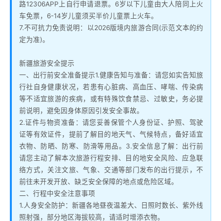
路12306APP上自行申请退票。6岁以下儿童由大人陪同上火
车免票，6-14岁儿童须买半价儿童票上火车。
7.不可抗力免责说明：以2026版境内旅游合同(示范文本的约
定为准)。
新疆旅游安全提示
一、出行前安全准备提示1.健康告知与准备：请您如实告知旅
行社自身健康状况，若患有心脏病、高血压、哮喘、传染病
等不适宜旅游的疾病，或有特殊饮食禁忌、过敏史，务必提
前说明，避免因身体原因引发安全事故。
2.证件与物资准备：请您妥善保管个人身份证、护照、驾驶
证等有效证件，提前了解目的地天气、气候特点，备好适宜
衣物、防晒、防寒、防滑等用品。3.安全信息了解：出行前
请您主动了解本次旅游行程安排、目的地安全风险、应急联
络方式，关注文旅、气象、交通等部门发布的出行提示，不
前往未开发开放、缺乏安全保障的地点或危险区域。
二、行程中安全注意事项
1.人身安全防护：新疆各地昼夜温差大、日照时数长、紫外线
照射强，部分地区海拔较高，请适时增添衣物。