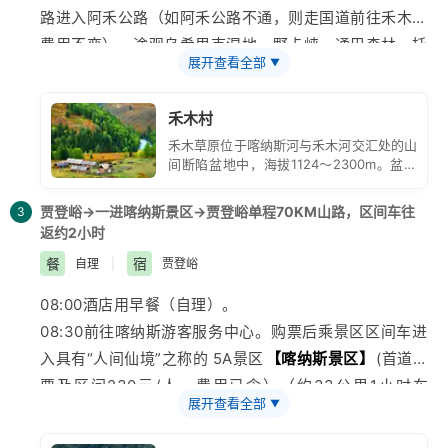
路进入阿禾公路（如阿禾公路不通，则走国道前往禾木，
2、接团司机会提前与您联系，请务必保持手机畅通。
费用不变），途观乌希里克湿地、野卡峡、通巴森林、托
3、列车未配备餐车，请您上火车前自行用餐或自备食
展开查看全部
▼
勒海特大草原。阿禾公路被称为阿勒泰地区的独库公路，
品。
沿途可以看到乌希里克、通巴森林和托勒海特大草原。山
禾木村
路十八弯，弯弯景不同，广阔无垠的西伯利亚泰加林、层
禾木草原位于喀纳斯河与禾木河交汇处的山
峦叠嶂的阿勒泰群山，空气格外清新、风光分外美丽，每
间断陷盆地中，海拔1124～2300m。盆地
一个角度，每一个镜头，每一个弯道都让人怦然心动。
周围山体宽厚，顶部呈浑圆状，河流多切割
为峡谷，地形复杂。
14:30左右到达禾木门票站，购票后乘景区区间车进入
贾登峪→一进喀纳斯景区→贾登峪单程70KM山路，区间车往
3
返约2小时
【禾木村】
（门票及区间，75元/人费用已含）。15:30
到达村子里先用午餐。之后可以前往白桦林散步、在禾木
餐
宿
自理
|
贾登峪
桥留下标志的“游客照”，也可以租一匹当地牧民的马，
08:00酒店用早餐（自理）。
走在安静的小村庄，四下无人，淌过禾木河，走过禾木
08:30前往
喀纳斯
游客服务中心。购票后乘景区区间车进
桥，行径在小桥流水人家的画幅中，步行前往禾木观景台
入具有“人间仙境”之称的 5A景区
【喀纳斯景区】
(首道门
看禾木村全景，或乘坐
【云霄峰缆车】
（198元/人，费
票及区间230元/人，费用已含）（约33公里1小时车
用自理），沿云霄峰一升一景，从上空略过吉克普林大草
展开查看全部
▼
程），沿途欣赏西伯利亚落叶松原始森林、白桦林风景。
原穿越云层迷雾到达峰顶视野变得开阔，看阿尔泰山群峰
10:00到达喀纳斯换乘中心。景区内游玩攻略：