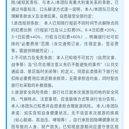
除/减轻其责任、与本人/本团队有重大利害关系的条款，已
通过书面标注、口头解读方式逐一说明，本人/本团队已完全
理解条款含义及法律后果，自愿接受全部约定：
1.退改规则条款： 本人已知晓行程前不同时间节点解除合同
的扣费比例（行程前7日及以上扣费0%，6-4日扣费≤20%，
3-1日扣费≤40%，行程当日扣费≤60%），明确旅行社可扣
除的“必要费用”范围（含交通预订金、住宿定金、签证费
等，需提供明细凭证）。
2.不可抗力及免责条款：本人已知晓不可抗力（自然灾害、
战争等）及“已尽合理注意义务仍不能避免的事件”（公共交
通延误、景区临时关闭等）的定义，同意此类情形下旅行社
扣除必要费用后退还剩余款项，无需承担违约金，同时配合
旅行社采取的补救措施。
3.旅游安全风险条款：旅行社已就本次旅游目的地的安全风
险、气候特点、注意事项、应急联络方式等进行充分告知，
本人/本团队已知悉并自愿承担合理旅游风险。 本人/本团队
承诺：如实告知自身健康状况，无不适宜本次旅游的疾病
（如心脏病、高血压、哮喘等），自行承担因隐瞒健康状况
而导致的人身、财产损失。已知晓旅游期间应遵守景区规