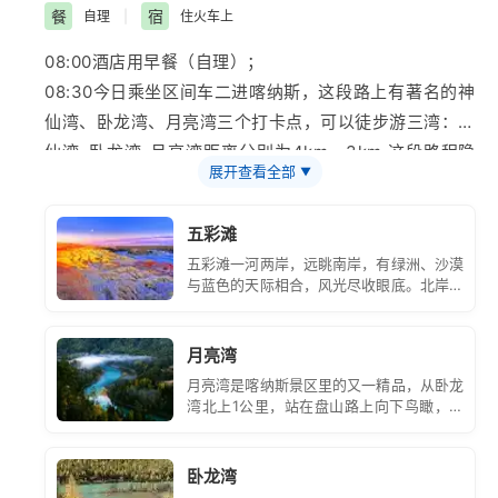
月和9-10带薄羽绒服，根据身体状况带厚的服装。
餐
宿
自理
|
住火车上
2、景区内区间车为滚动发车，沿途停靠点较多，下客后
08:00酒店用早餐（自理）；
均不等候，下车时随时携带好物品。
08:30今日乘坐区间车二进
喀纳斯
，这段路上有著名的
神
3、自由活动期间，徒步游玩请勿下木栈道，敬请注意脚
仙湾
、
卧龙湾
、
月亮湾
三个打卡点，可以徒步游三湾：神
下安全。
仙湾-卧龙湾-月亮湾距离分别为4km、3km,这段路程隐
4、景区内娱乐项目众多(如游船、家访等)，可根据自身
展开查看全部
▼
藏了喀纳斯太多的美景，徒步是探寻它们最好的方式，全
情况合理安排。请务必遵守司机师傅规定的集合时间。
程走下来太累，更建议从卧龙湾徒步至月亮湾，这一路段
五彩滩
是下坡，不很累，穿梭于林间小道，伴着潺潺流水声，仿
五彩滩一河两岸，远眺南岸，有绿洲、沙漠
佛置身世外桃源犹如仙境。
与蓝色的天际相合，风光尽收眼底。北岸有
11:00后乘区间车返回贾登峪。
悬崖的地形，山势起伏，颜色多变，在激流
河水的冲刷切割与狂风侵蚀下，更显得地貌
12:00贾登峪餐厅自理午餐。
神奇，色彩艳丽，“五彩滩”因而得名。
月亮湾
13:00换乘我们的
旅游
车前往阿勒泰。
月亮湾是喀纳斯景区里的又一精品，从卧龙
16:00游览
【
五彩滩
景区】
(门票45元/人，费用已含），
湾北上1公里，站在盘山路上向下鸟瞰，你
五彩滩是国家4A级景区-位于
布尔津
县西北24公里处，
就可以见到风景如诗如画令人百看不厌的月
亮湾了。
毗邻碧波荡漾的
额尔齐斯河
，被誉为天下第一滩，此处河
卧龙湾
岸色彩斑斓，娇艳妩媚，彩色丘陵景色奇特，与对岸葱郁