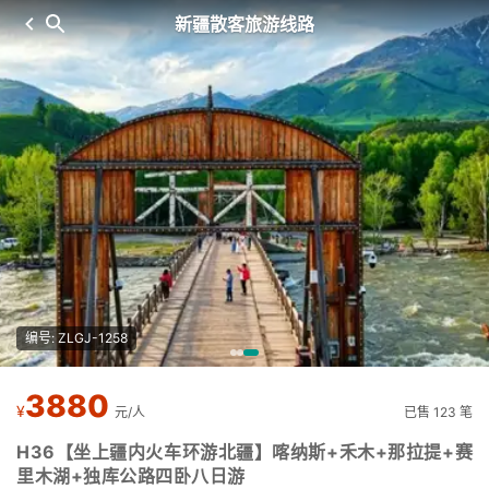
新疆散客旅游线路
编号: ZLGJ-1258
3880
¥
元/人
已售 123 笔
H36【坐上疆内火车环游北疆】喀纳斯+禾木+那拉提+赛
里木湖+独库公路四卧八日游