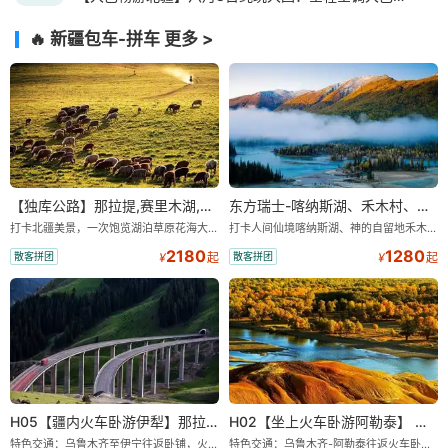
🔥 新疆包车-拼车
更多 >
【独库公路】那拉提,赛里木湖,口岸,薰衣草单卧单动四日游
东方瑞士-喀纳斯湖、禾木村、五彩滩、世界魔鬼城汽车四日游
打卡北疆美景，一次饱览湖泊草原花海大桥名俗风情，美景不重样 ，旅途轻松自由安全，带您吃在新疆玩在新疆 ，24 小时，全天贴心为您服务，
打卡人间仙境喀纳斯湖、神的自留地禾木村、五彩滩、世界魔鬼城，体验雅丹地貌与自然风光。
2180
1280
散客拼团
散客拼团
¥
起
¥
起
H05【疆内火车卧游伊犁】那拉提草原+赛里木湖火车双卧四日游
H02【坐上火车卧游阿勒泰】 喀纳湖+禾木+五彩滩双卧五日游
特色交通：乌鲁木齐至伊宁往返卧铺，火车夕发朝至，利用睡觉的时间赶路，舒适省时。度假必选：高山河谷草原-那拉提、邂逅“大西洋最后一滴眼泪”的赛里木湖、紫色浪漫的薰衣草园。优选行程：蓝天白云、冰川雪峰、森林草原、河流于一体，犹如世外桃源。服务保障：全程零购物、游览时间更充足，让您尽享旅行乐趣。贴心管家：优秀导游讲解服务，全天贴心为您服务，让您旅途无忧。精选酒店：伊宁三星酒店或携程三钻酒店。大众出行：父母游、亲子游、交友团、商务人士的最佳首选。
特色交通：乌鲁木齐-阿勒泰往返火车卧铺，夕发朝至；精华景点：喀纳斯湖、禾木村、五彩滩；2-8人小团，商务车出行；精选酒店：贾登峪经济型酒店或民宿。