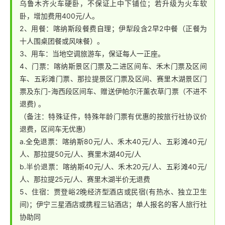
乌鲁木齐火车硬卧，不保证上中下铺位；若升级为火车软
卧，增加费用400元/人。
2、用餐：喀纳斯段餐费自理；伊犁段含2早2中餐（正餐为
十人围桌团餐或风味餐）。
3、用车：当地空调旅游车，保证每人一正座。
4、门票：喀纳斯景区门票及二进区间车、禾木门票及区间
车、五彩滩门票、那拉提景区门票及区间、赛里木湖景区门
票及东门-海西段区间车、赠送伊帕尔汗薰衣草门票（不进不
退费) 。
（备注：特殊证件，特殊年龄门票有优惠的按旅行社协议价
退费，区间车无优惠）
a.全免退票：喀纳斯80元/人、禾木40元/人、五彩滩40元/
人、那拉提50元/人、赛里木湖40元/人
b.半价退票：喀纳斯40元/人、禾木20元/人、五彩滩40元/
人、那拉提25元/人、赛里木湖半价无退费
5、住宿：贾登峪2晚经济型酒店或民宿(有热水、独立卫生
间)；伊宁三星酒店或携程三钻酒店；单人报名的客人旅行社
协助同