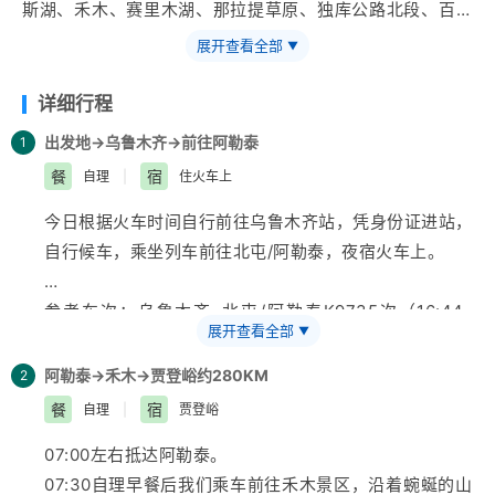
斯湖、禾木、赛里木湖、那拉提草原、独库公路北段、百里
画廊、唐布拉草原。尊享品质：喀纳斯段升级2-8人小团，
展开查看全部
▼
全程纯玩。
详细行程
出发地→乌鲁木齐→
前往阿勒泰
1
餐
宿
自理
|
住火车上
今日根据火车时间自行前往
乌鲁木齐
站，凭身份证进站，
自行候车，乘坐列车前往北屯/阿勒泰，夜宿火车上。
参考车次：乌鲁木齐-北屯/阿勒泰K9735次（16:44-
展开查看全部
▼
06:46）、K9765次（23:20-09:03）(车次仅供参考，
如遇客运处调图以实际车次时间为准）
阿勒泰→禾木→贾登峪约280KM
2
餐
宿
自理
|
贾登峪
【温馨提示】
07:00左右抵达阿勒泰。
1、火车票为电子客票，具体车次、开车时间、车厢号等
07:30自理早餐后我们乘车前往
禾木
景区，沿着蜿蜒的山
信息可以提前下载12306APP查看。