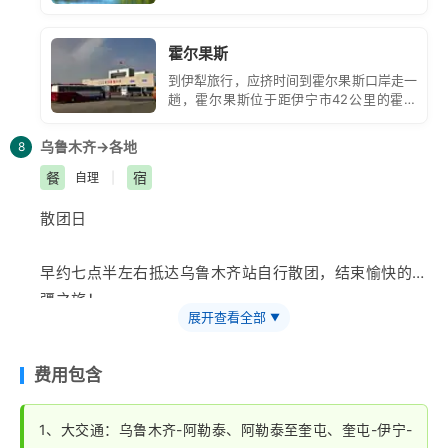
幅充满雄旷清澈的诗意画卷。秋季云海苍茫，冬季瑞雪飞
的湖。赛里木湖风景区是以塞里木湖为中
游览不受影响，景区内娱乐项目众多(骑马或观光车)，可
心,包括湖周围风光旖旎的山地森林和湖滨
舞，银装素裹，苍松与白雪相映，湖面镶在冰山雪原中，
根据自身情况合理安排时间，请务必遵守导游规定的集合
草原,组成一个湖泊型风景名胜区。
霍尔果斯
一方寂静北国的林海雪原。
时间。
到伊犁旅行，应挤时间到霍尔果斯口岸走一
12:30 游览结束后前往芦草沟，享用午餐。
趟，霍尔果斯位于距伊宁市42公里的霍城
14:30 前往中国西部最大的陆路口岸
【
霍尔果斯口岸
】
县境内，在中国与哈萨克斯坦的边境上，它
是新疆与中亚各国通商的重要口岸，与红其
（门票30元/人费用已含），感受中哈贸易的繁华景象。
乌鲁木齐→各地
8
拉甫、阿拉山口并列为新疆向第三国人开放
17:00 后前往参观
【伊帕尔汗薰衣草】
（赠送项目，参
的三大口岸。霍尔果斯口岸镇设于桥以东3
餐
宿
自理
|
观时间约30分钟）。
千米。霍尔果斯历史上就是商道通衢，著名
的丝绸之路北新
散团日
18:00 之后送往伊宁火车站，自行候车乘火车返
乌鲁木
齐
。参考车次：K9790次22:20发车/07:15分抵达，
早约七点半左右抵达
乌鲁木齐
站自行散团，结束愉快的北
K9760次21:00分发车/06:37分抵达(车次仅供参考，如
疆之旅！
遇客运处调图以实际车次时间为准）
展开查看全部
▼
费用包含
1、大交通：乌鲁木齐-阿勒泰、阿勒泰至奎屯、奎屯-伊宁-