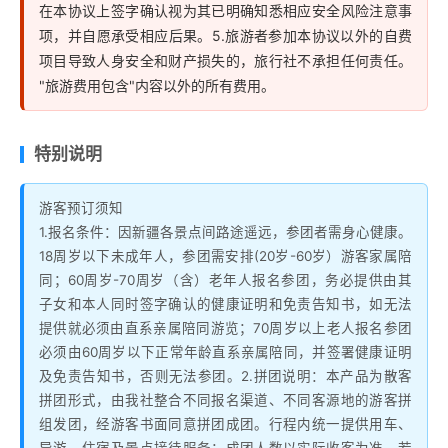
在本协议上签字确认视为其已明确知悉相应安全风险注意事
项，并自愿承受相应后果。5.旅游者参加本协议以外的自费
项目导致人身安全和财产损失的，旅行社不承担任何责任。
"旅游费用包含"内容以外的所有费用。
特别说明
游客预订须知
1.报名条件：因新疆各景点间路途遥远，参团者需身心健康。
18周岁以下未成年人，参团需安排(20岁-60岁）游客家属陪
同；60周岁-70周岁（含）老年人报名参团，务必提供由其
子女和本人同时签字确认的健康证明和免责告知书，如无法
提供就必须由直系亲属陪同游览；70周岁以上老人报名参团
必须由60周岁以下正常年龄直系亲属陪同，并签署健康证明
及免责告知书，否则无法参团。2.拼团说明：本产品为散客
拼团形式，由我社整合不同报名渠道、不同客源地的游客拼
组发团，经游客书面同意拼团成团。行程内统一提供用车、