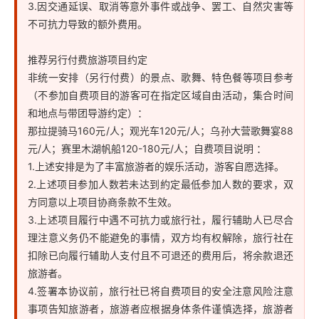
3.因交通延误、取消等意外事件或战争、罢工、自然灾害等
不可抗力导致的额外费用。
推荐另行付费旅游项目约定
非统一安排（另行付费）的景点、歌舞、特色餐等项目参考
（不参加自费项目的游客可在指定区域自由活动，集合时间
和地点与带团导游约定）：
那拉提骑马160元/人；观光车120元/人；乌孙大营歌舞宴88
元/人；赛里木湖帆船120-180元/人；自费项目说明 ：
1.上述安排是为了丰富旅游者的娱乐活动，游客自愿选择。
2.上述项目参加人数若未达到約定最低参加人数的要求，双
方同意以上项目协商条款不生效。
3.上述项目履行中遇不可抗力或旅行社，履行辅助人已尽合
理注意义务仍不能避免的事情，双方均有权解除，旅行社在
扣除已向履行辅助人支付且不可退还的费用后，将余款退还
旅游者。
4.签署本协议前，旅行社已将自费项目的安全注意风险注意
事项告知旅游者，旅游者应根据身体条件谨慎选择，旅游者