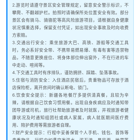
2.游览时请遵守景区安全管理规定，留意安全警示标识，不
攀爬、不翻越护栏。拍照时请确保所处位置安全有效。部分
景区会有骑马、骑骆驼等高风险旅游项目，请根据自身健康
状况慎重选择，保留支付凭证，如出现安全事故及时向收费
方索赔。
3.交通出行安全：乘坐旅游大巴、高铁、游船等交通工具
时，务必系好安全带、不携带易燃易爆、有毒有害等违禁物
品，不随意更换座位、将身体部位伸出窗外，不在行进的车
中走动、喧闹等。
4.下交通工具时有序排队，谨防拥挤、踩踏、坠落事故。
5.住宿与消防安全：入住酒店民宿后，贵重物品可存放于酒
店保险柜，离开房间时确认断电、锁门。
6.饮食安全提示：新疆各地餐厅多提供清真餐，且较为辛
辣，请根据自己饮食习惯用餐。出现自身疾病应及时通知带
团导游或司机，旅行社帮助旅游者及时就医，并视旅游者健
康状况及时通知组团社或病人家属，病人就医期间医疗费
用、陪护费用等需旅游者自理。
7.财产安全提示：行程中妥善保管个人手机、钱包、首饰等