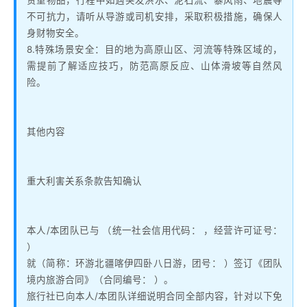
贵重物品，行程中如遇突发洪水、泥石流、暴风雨、地震等
不可抗力，请听从导游或司机安排，采取积极措施，确保人
身财物安全。
8.特殊场景安全：目的地为高原山区、河流等特殊区域的，
需提前了解适应技巧，防范高原反应、山体滑坡等自然风
险。
其他内容
重大利害关系条款告知确认
本人/本团队已与 （统一社会信用代码： ，经营许可证号：
）
就（简称：环游北疆喀伊四卧八日游，团号： ）签订《团队
境内旅游合同》（合同编号： ）。
旅行社已向本人/本团队详细说明合同全部内容，针对以下免