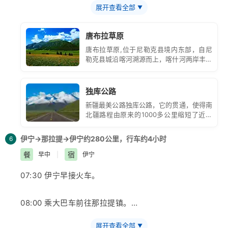
展开查看全部
▼
行程间四季美景尽收眼底。在守望天山碑石前拍照留念，
唐布拉草原
之后抵达海拔3600米的哈希勒根隧道大阪，烈日炎炎的
唐布拉草原,位于尼勒克县境内东部，自尼
夏季
勒克县城沿喀河溯源而上，喀什河两岸丰茂
的山地草原和河谷草原即是人们通常所指的
唐布拉草原。
欣赏美丽的雪景、大阪、隧道、防雪走廊。之后穿过哈希
独库公路
勒根隧道进入
伊犁
河谷草原地带。
新疆最美公路独库公路，它的贯通，使得南
北疆路程由原来的1000多公里缩短了近一
13:00左右抵达乔尔玛英雄纪念碑（馆）。向独库公路修
半，堪称是中国公路建设史上的一座丰碑。
为了修建这条公路，数万名官兵奋战10年，
路战士致敬。
伊宁→那拉提→伊宁约280公里，行车约4小时
6
其中有168名筑路官兵献出了宝贵的生命，
所以又被成为“英雄之路”。
餐
宿
早中
|
伊宁
14:00中餐后我们继续乘车沿
喀什
河（伊犁河支流之一）
07:30 伊宁早接火车。
西行，一路欣赏被誉为百里画廊的
唐布拉
草原河谷风光。
尽享唐布拉
08:00 乘大巴车前往
那拉提
镇。
草原原始、淳朴的美丽风光。游览结束之后我们返奎屯火
展开查看全部
▼