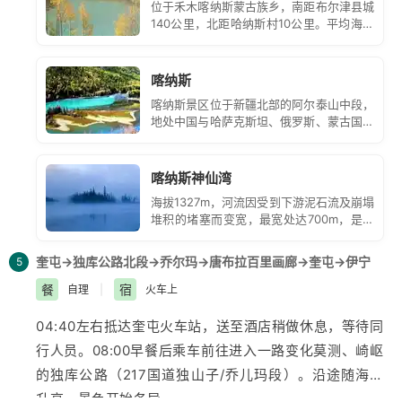
位于禾木喀纳斯蒙古族乡，南距布尔津县城
青翠的河谷风光遥相辉映，堪称摄影师的天堂。
140公里，北距哈纳斯村10公里。平均海拔
18:00到达阿勒泰火车站，晚乘火车赴奎屯。 参考车次：
1350米。卧龙湾，是由哈纳斯河在此长期
侧蚀冲刷而形成一连串岸线曲折的河湾组
K6701次20:15发车/次日04:37到达(车次仅供参考，如
成。
喀纳斯
遇客运处调图以实际车次时间为准）
喀纳斯景区位于新疆北部的阿尔泰山中段，
【温馨提示】
地处中国与哈萨克斯坦、俄罗斯、蒙古国接
1、自由活动期间，徒步游玩请勿下木栈道，敬请注意脚
壤的黄金地带，自然生态景观和人文景观始
终保持着原始风貌而被誉为“人间净土。
下安全。
喀纳斯神仙湾
2、五彩滩旅玩时要按照路线在栈道上行走，这里地质疏
海拔1327m，河流因受到下游泥石流及崩塌
松脆弱需要保护，切勿踩踏和攀爬，夏季需要防晒。
堆积的堵塞而变宽，最宽处达700m，是公
3、
新疆
日落前后温差很大，要备好衣物以免日落后着
园里喀纳斯河最宽的河段，河中有数个小
凉。
岛。
奎屯→独库公路北段→乔尔玛→唐布拉百里画廊→奎屯→伊宁
5
餐
宿
自理
|
火车上
04:40左右抵达奎屯火车站，送至酒店稍做休息，等待同
行人员。08:00早餐后乘车前往进入一路变化莫测、崎岖
的独库公路（217国道独山子/乔儿玛段）。沿途随海拔
升高，景色开始各异，