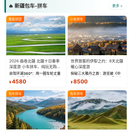
🔥 新疆包车-拼车
更多 >
散客拼团
小车拼车
2026·画卷北疆 北疆十日春季
世界旅客的伊犁之约：8天北疆
深度游 小车拼车、纯玩无购
暖心深度游
物！
自驾环湖360°：用一圈车轮丈量
探秘三大雅丹之首：游览被《中
“大西洋最后一滴眼泪”的极致蔚
国国家地理》评选为“中国最美的
4580
8500
¥
¥
蓝。 赛湖旅拍：甄选多款风格服
三大雅丹”第一名的克拉玛依魔鬼
饰，9张精修美照，定格赛里木湖
城。 中国第一村：探访仅存的图
绝美瞬间。 赛湖坦克300跟车视
瓦人最大村落——禾木村，欣赏
包车拼车
包车拼车
频：专业摄影师...
晨雾与小木...