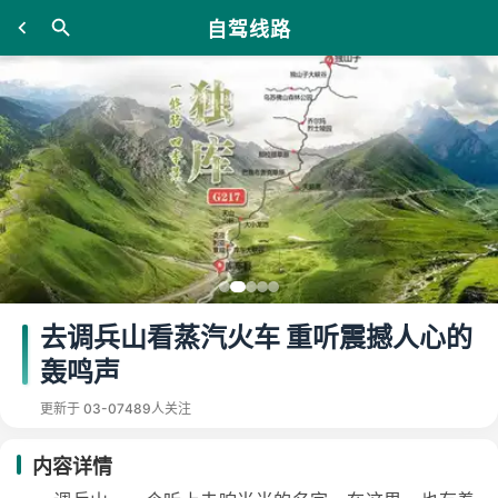
自驾线路
去调兵山看蒸汽火车 重听震撼人心的
轰鸣声
更新于 03-07
489人关注
内容详情