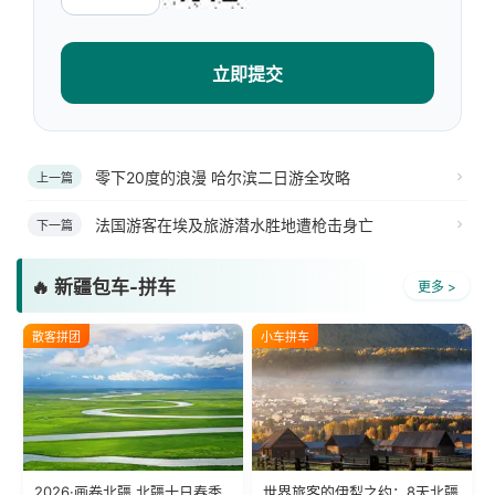
立即提交
零下20度的浪漫 哈尔滨二日游全攻略
上一篇
法国游客在埃及旅游潜水胜地遭枪击身亡
下一篇
🔥 新疆包车-拼车
更多 >
散客拼团
小车拼车
2026·画卷北疆 北疆十日春季
世界旅客的伊犁之约：8天北疆