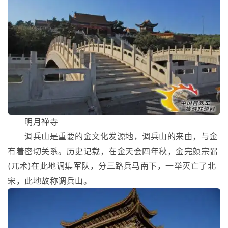
明月禅寺
调兵山是重要的金文化发源地，调兵山的来由，与金
有着密切关系。历史记载，在金天会四年秋，金完颜宗弼
(兀术)在此地调集军队，分三路兵马南下，一举灭亡了北
宋，此地故称调兵山。