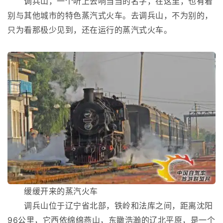
调兵山，一个听上去响当当的名字，在这里，也有着
别与其他城市的特色蒸汽式火车。去调兵山，不为别的，
只为看那极少见到，还在运行的蒸汽式火车。
缓缓开来的蒸汽火车
调兵山位于辽宁省北部，铁岭和法库之间，距离沈阳
96公里，它西依绵绵燕山，东瞰浩瀚的辽北平原，是一个