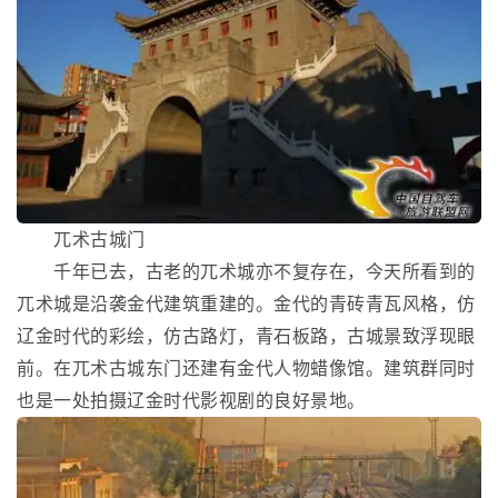
兀术古城门
千年已去，古老的兀术城亦不复存在，今天所看到的
兀术城是沿袭金代建筑重建的。金代的青砖青瓦风格，仿
辽金时代的彩绘，仿古路灯，青石板路，古城景致浮现眼
前。在兀术古城东门还建有金代人物蜡像馆。建筑群同时
也是一处拍摄辽金时代影视剧的良好景地。