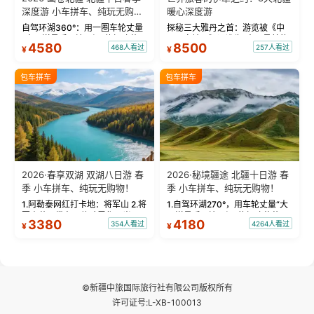
深度游 小车拼车、纯玩无购
暖心深度游
物！
自驾环湖360°：用一圈车轮丈量
探秘三大雅丹之首：游览被《中
“大西洋最后一滴眼泪”的极致蔚
国国家地理》评选为“中国最美的
4580
8500
468人看过
257人看过
¥
¥
蓝。 赛湖旅拍：甄选多款风格服
三大雅丹”第一名的克拉玛依魔鬼
饰，9张精修美照，定格赛里木湖
城。 中国第一村：探访仅存的图
绝美瞬间。 赛湖坦克300跟车视
瓦人最大村落——禾木村，欣赏
包车拼车
包车拼车
频：专业摄影师...
晨雾与小木...
2026·春享双湖 双湖八日游 春
2026·秘境疆途 北疆十日游 春
季 小车拼车、纯玩无购物！
季 小车拼车、纯玩无购物！
1.阿勒泰网红打卡地：将军山 2.将
1.自驾环湖270°，用车轮丈量“大
军山落日缆车，体验雪都风光 3.
西洋最后一滴眼泪”的极致蔚蓝，
3380
4180
354人看过
4264人看过
¥
¥
将军山，夕阳派对，蹦迪party 4.
让雪山、花海与深邃湖水在转弯
自驾赛里木湖360°环湖 5.二进赛
间连成自由的画卷。 2.特别赠送
湖随心游，邂逅湖畔日出浪漫...
那拉提景区3公里内，落地窗三钻
民宿 3.那...
©新疆中旅国际旅行社有限公司版权所有
许可证号:L-XB-100013