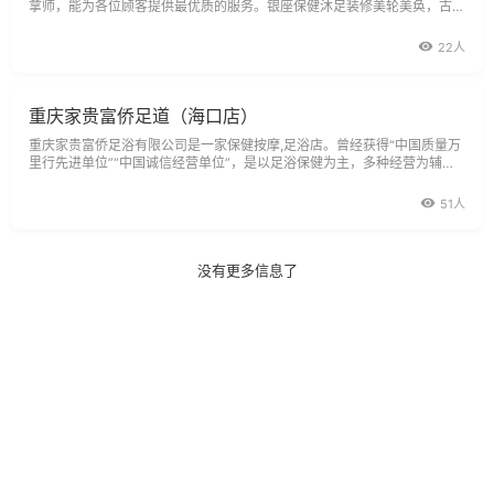
拿师，能为各位顾客提供最优质的服务。银座保健沐足装修美轮美奂，古雅
与现代格调相结合，恬然自然，清新舒适。这里是您忘掉工作疲惫的港湾，
也
22人
重庆家贵富侨足道（海口店）
重庆家贵富侨足浴有限公司是一家保健按摩,足浴店。曾经获得“中国质量万
里行先进单位”“中国诚信经营单位”，是以足浴保健为主，多种经营为辅的
全国大型足浴企业之一。足底药物按摩是重庆富侨保健公司根据中医按
51人
没有更多信息了