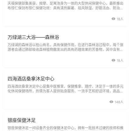
天福保健部集美容、按摩、足寓泡身为一体的大型休闲保健中心，最新推出
布惊仁保剑布惊仁保健功效：具有清热解暑、祛风除湿、舒筋活血、防治高
血压，对治疗颈、腰椎并湿疹、疥疹、类风湿等有一定疗效，并有
18人
万绿湖三大浴——森林浴
万绿湖的森林浴以桂山有名，具有保健作用，在进行森林浴过程中，每个旅
游者会通过肺部吸收森林植物散发出的具有药理效果的芳香物，其中含有大
量的空气负离子，使人体内分泌协调，因此森林浴具有保健作用。生活在人
口
18人
四海酒店桑拿沐足中心
四海酒店桑拿沐足中心是集中医推拿、保健推拿、理疗、沐足于一体的多元
化休闲保健场所，热情为客人提供贴身服务、一流手艺和舒适环境，高品质
享受、经济型的消费。内设按摩房、沐足房、冲凉房和接待大堂。本中心人
148人
银座保健沐足
银座保健沐足一间设备齐全的保健沐足中心，拥有一批技术过硬的技师和推