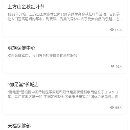
上方山金秋红叶节
1998年开始，上方山国家森林公园已经连续举办金秋红叶节活动，目的是
让人们暂离喧闹的都市，到寂静、秀美的森林中去享受大自然的乐趣，进而
在不知不觉中起到强身健体的保健效果。
69人
明族保健中心
欢迎光临本店，我们将为您提供最优质的服务！
16人
“御足堂”长城店
“御足堂”是根据中国传统医学原理和现代足部保健科学而创立于１９９８
年，是广东地区唯一的“中国足部反射区健康法研究会”团体会员单位。拥有
经过由世界卫生组织，中国国家卫生部属下机构足部反射区健康疗法研究
55人
天福保健部