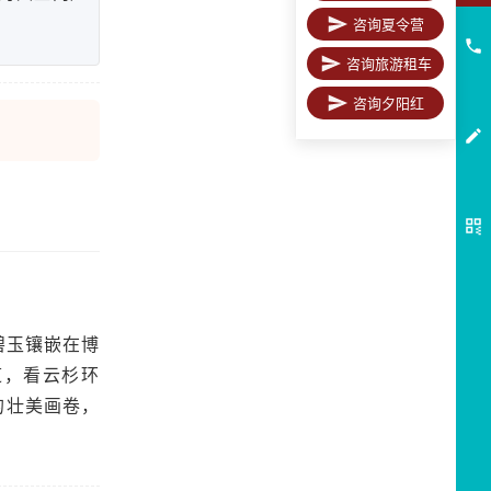
咨询夏令营
咨询旅游租车
咨询夕阳红
碧玉镶嵌在博
道，看云杉环
的壮美画卷，