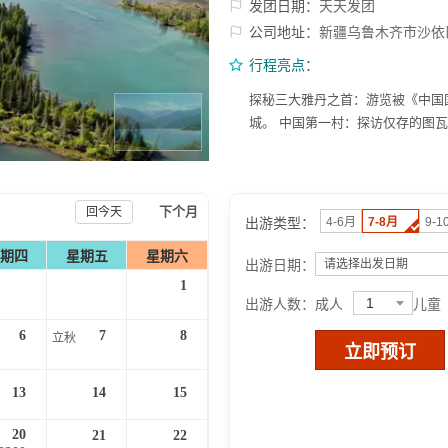
发团日期：
天天发团
公司地址：
新疆乌鲁木齐市沙依
行程亮点：
探秘三大雅丹之首：游览被《中国
城。 中国第一村：探访仅存的图
下个月
回今天
出游类型：
4-6月
7-8月
9-1
期四
星期五
星期六
出游日期：
请选择出发日期
1
1
出游人数：
成人
儿童
6
7
8
立秋
立即预订
13
14
15
20
21
22