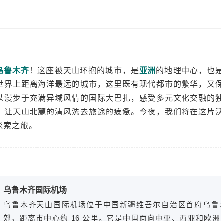
乌鲁木齐
！这座被天山环抱的城市，是
亚洲
的地理中心，也
世界上距离海洋最远的城市，这里既有现代都市的繁华，又
以漫步于充满异域风情的国际大巴扎，感受多元文化交融的
，让天山北麓的清风洗去旅途的疲惫。今夜，我们将在这片
探索之旅。
乌鲁木齐国际机场
乌鲁木齐天山国际机场位于中国新疆维吾尔自治区首府乌鲁
郊，距离市中心约 16 公里。它是中国面向中亚、西亚和欧