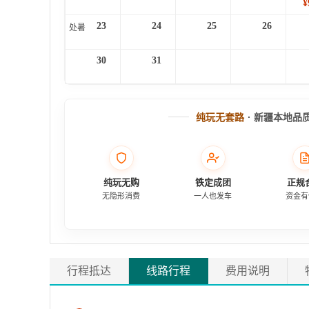
¥
23
24
25
26
处暑
30
31
纯玩无套路
· 新疆本地品
纯玩无购
铁定成团
正规
无隐形消费
一人也发车
资金有
行程抵达
线路行程
费用说明