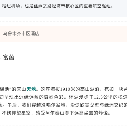
枢纽机场，也是丝绸之路经济带核心区的重要航空枢纽。
乌鲁木齐市区酒店
- 富蕴
瑶池”的天山
天池
。这座海拔1910米的高山湖泊，宛如一块
幻呈现出近绿远蓝的奇妙色彩。环湖漫步于12.5公里的栈
境。午后，我们穿越准噶尔盆地，沿途欣赏戈壁与绿洲交织
，不妨仰望星空，感受阿尔泰山脚下远离尘嚣的静谧。