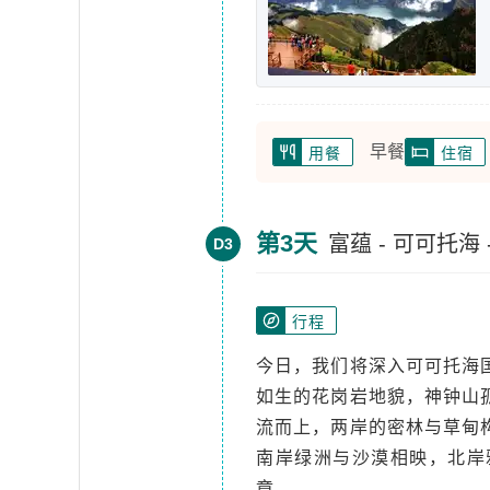
早餐
用餐
住宿
第3天
富蕴 - 可可托海 
D3
行程
今日，我们将深入可可托海
如生的花岗岩地貌，神钟山
流而上，两岸的密林与草甸
南岸绿洲与沙漠相映，北岸
章。