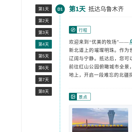
第1天
抵达乌鲁木齐
第1天
D1
第2天
行程
第3天
欢迎来到“优美的牧场”——
第4天
新北道上的璀璨明珠。作为
第5天
辽阔与宁静。抵达后，您可
前往红山公园俯瞰城市全景
第6天
地上，开启一段难忘的北疆
第7天
第8天
景点