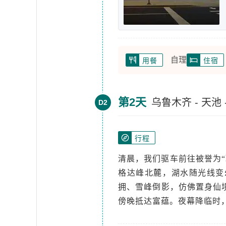
自理
用餐
住宿
第2天
乌鲁木齐 - 天池 
D2
行程
清晨，我们驱车前往被誉为“
格达峰北麓，湖水随光线变
拥、雪峰倒影，仿佛置身仙
傍晚抵达富蕴。夜幕降临时