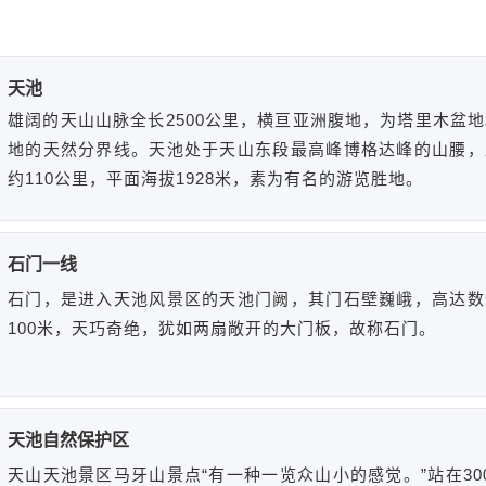
天池
雄阔的天山山脉全长2500公里，横亘亚洲腹地，为塔里木盆
地的天然分界线。天池处于天山东段最高峰博格达峰的山腰，
约110公里，平面海拔1928米，素为有名的游览胜地。
石门一线
石门，是进入天池风景区的天池门阙，其门石壁巍峨，高达数
100米，天巧奇绝，犹如两扇敞开的大门板，故称石门。
天池自然保护区
天山天池景区马牙山景点“有一种一览众山小的感觉。”站在30