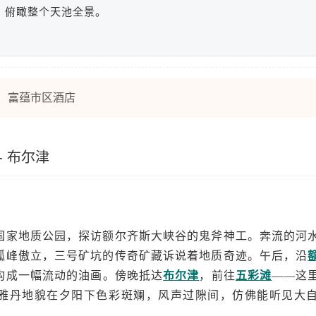
俯瞰整个天池全景。
富蕴市区酒店
- 布尔津
国家地质公园，探访额尔齐斯大峡谷的鬼斧神工。奔流的河
孤峰傲立，三号矿坑的传奇矿藏诉说着地质奇迹。午后，沿
构成一幅流动的油画。傍晚抵达
布尔津
，前往
五彩滩
——这
雅丹地貌在夕阳下色彩斑斓，风声过隙间，仿佛能听见大