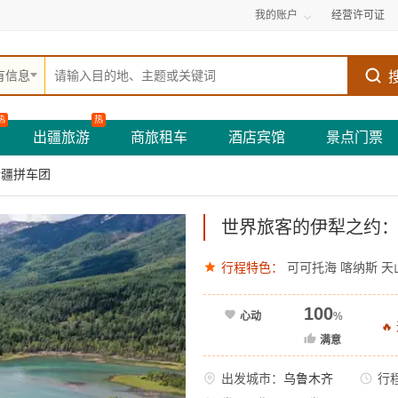
我的账户
经营许可证
有信息
热
热
出疆旅游
商旅租车
酒店宾馆
景点门票
新疆拼车团
世界旅客的伊犁之约：
行程特色：
可可托海
喀纳斯
天
100
心动
%

满意
出发城市：
乌鲁木齐
行