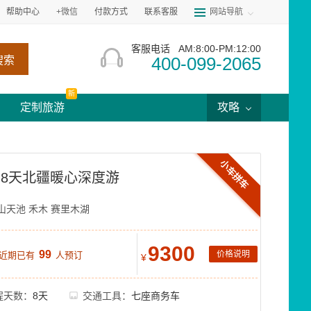
帮助中心
+微信
付款方式
联系客服
网站导航
客服电话
AM:8:00-PM:12:00
400-099-2065
搜索
新
定制旅游
攻略
小车拼车
8天北疆暖心深度游
山天池
禾木
赛里木湖
9300
99
价格说明
 近期已有
人预订
¥
程天数：
8天
交通工具：
七座商务车