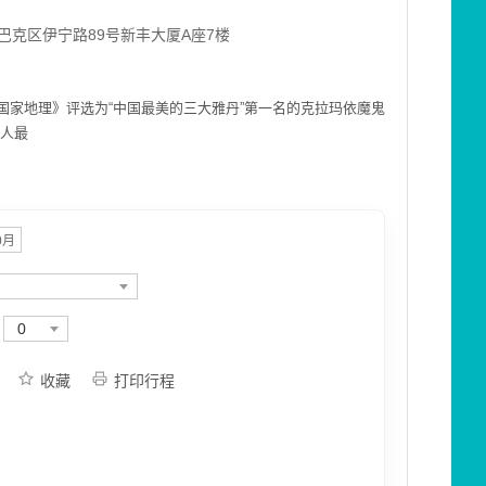
巴克区伊宁路89号新丰大厦A座7楼
国家地理》评选为“中国最美的三大雅丹”第一名的克拉玛依魔鬼
瓦人最
0月
0
收藏
打印行程