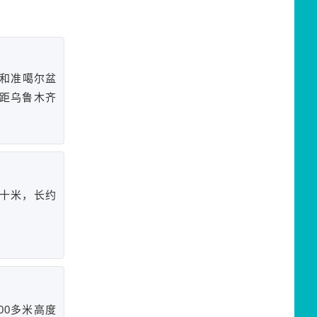
地和准噶尔盆
距乌鲁木齐
十米，长约
00多米高度