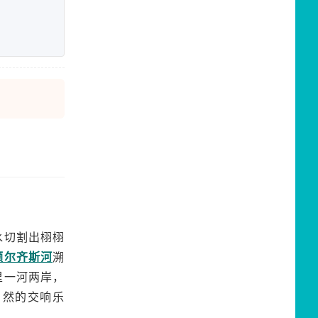
水切割出栩栩
额尔齐斯河
溯
里一河两岸，
自然的交响乐