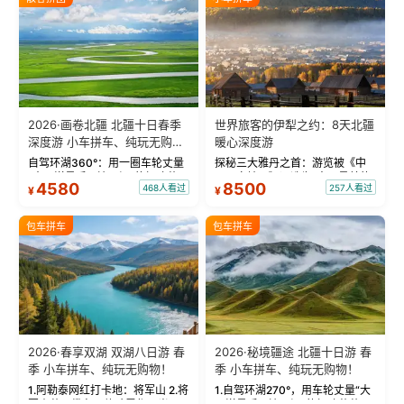
2026·画卷北疆 北疆十日春季
世界旅客的伊犁之约：8天北疆
深度游 小车拼车、纯玩无购
暖心深度游
物！
自驾环湖360°：用一圈车轮丈量
探秘三大雅丹之首：游览被《中
“大西洋最后一滴眼泪”的极致蔚
国国家地理》评选为“中国最美的
4580
8500
468人看过
257人看过
¥
¥
蓝。 赛湖旅拍：甄选多款风格服
三大雅丹”第一名的克拉玛依魔鬼
饰，9张精修美照，定格赛里木湖
城。 中国第一村：探访仅存的图
绝美瞬间。 赛湖坦克300跟车视
瓦人最大村落——禾木村，欣赏
包车拼车
包车拼车
频：专业摄影师...
晨雾与小木...
2026·春享双湖 双湖八日游 春
2026·秘境疆途 北疆十日游 春
季 小车拼车、纯玩无购物！
季 小车拼车、纯玩无购物！
1.阿勒泰网红打卡地：将军山 2.将
1.自驾环湖270°，用车轮丈量“大