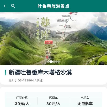
吐鲁番旅游景点
新疆吐鲁番库木塔格沙漠
更新于 05-19
3864人关注
门票价格
区间车
电瓶车
30元/人
30元/人
无电瓶车