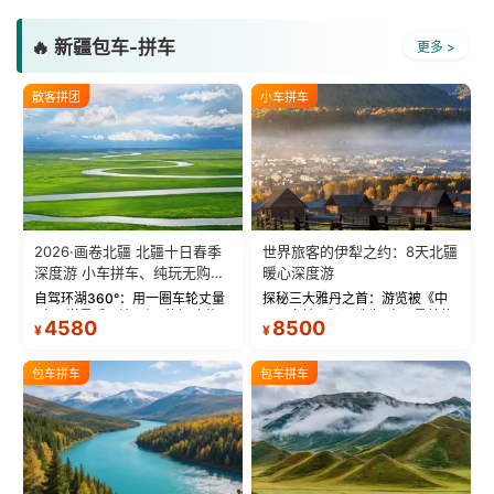
🔥 新疆包车-拼车
更多 >
散客拼团
小车拼车
2026·画卷北疆 北疆十日春季
世界旅客的伊犁之约：8天北疆
深度游 小车拼车、纯玩无购
暖心深度游
物！
自驾环湖360°：用一圈车轮丈量
探秘三大雅丹之首：游览被《中
“大西洋最后一滴眼泪”的极致蔚
国国家地理》评选为“中国最美的
4580
8500
¥
¥
蓝。 赛湖旅拍：甄选多款风格服
三大雅丹”第一名的克拉玛依魔鬼
饰，9张精修美照，定格赛里木湖
城。 中国第一村：探访仅存的图
绝美瞬间。 赛湖坦克300跟车视
瓦人最大村落——禾木村，欣赏
包车拼车
包车拼车
频：专业摄影师...
晨雾与小木...