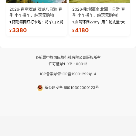
2026·春享双湖 双湖八日游 春
2026·秘境疆途 北疆十日游 春
季 小车拼车、纯玩无购物！
季 小车拼车、纯玩无购物！
1.阿勒泰网红打卡地：将军山 2.将
1.自驾环湖270°，用车轮丈量“大
军山落日缆车，体验雪都风光 3.
西洋最后一滴眼泪”的极致蔚蓝，
3380
4180
¥
¥
将军山，夕阳派对，蹦迪party 4.
让雪山、花海与深邃湖水在转弯
自驾赛里木湖360°环湖 5.二进赛
间连成自由的画卷。 2.特别赠送
湖随心游，邂逅湖畔日出浪漫...
那拉提景区3公里内，落地窗三钻
民宿 3.那...
©新疆中旅国际旅行社有限公司版权所有
许可证号:L-XB-100013
ICP备案号:新ICP备19001292号-4
新公网安备 65010302000123号