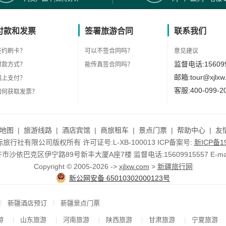
付款和发票
签署旅游合同
联系我们
签约刷卡？
可以不签合同吗？
意见建议
监督电话:156099
付款方式？
能传真签合同吗？
邮箱:tour@xjlxw
网上支付？
客服:400-099-2
如何获取发票？
地图
|
旅游线路
|
酒店宾馆
|
商旅租车
|
景点门票
|
帮助中心
|
友
行社有限公司版权所有 许可证号:L-XB-100013 ICP备案号:
新ICP备19
依巴克区伊宁路89号新丰大厦A座7楼 监督电话:15609915557 E-mail:to
Copyright © 2005-2026 ->
xjlxw.com
>
新疆旅行网
新公网安备 65010302000123号
|
|
新疆酒店预订
新疆景点门票
游
山东旅游
河南旅游
陕西旅游
甘肃旅游
宁夏旅游
|
|
|
|
|