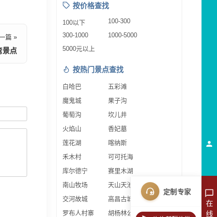
按价格查找
100-300
100以下
300-1000
1000-5000
一篇 »
5000元以上
弯景点
按热门景点查找
白哈巴
五彩滩
魔鬼城
果子沟
葡萄沟
坎儿井
火焰山
香妃墓
莲花湖
喀纳斯
禾木村
可可托海
库尔德宁
赛里木湖
南山牧场
天山天池
定制专家
交河故城
高昌古城
在
罗布人村寨
胡杨林公园
线