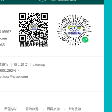
15557
.com
065
情链接
|
意见建议
|
sitemap
001292号-4
ur@xjlxw.com
新疆总站
青海旅游
西藏旅游
上海旅游
|
|
|
|
|