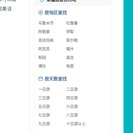
完美诠
按地区查找
乌鲁木齐
吐鲁番
阿勒泰
伊犁
克拉玛依
库尔勒
阿克苏
喀什
和田
昌吉
博乐
哈密
按天数查找
一日游
二日游
三日游
四日游
五日游
六日游
七日游
八日游
九日游
十日游以上