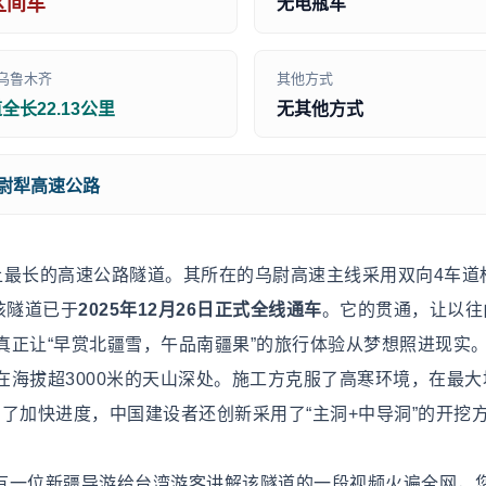
区间车
无电瓶车
乌鲁木齐
其他方式
全长22.13公里
无其他方式
至尉犁高速公路
界上最长的高速公路隧道。其所在的乌尉高速主线采用双向4车道
该隧道已于
2025年12月26日正式全线通车
。它的贯通，让以往
真正让“早赏北疆雪，午品南疆果”的旅行体验从梦想照进现实
在海拔超3000米的天山深处。施工方克服了高寒环境，在最大
为了加快进度，中国建设者还创新采用了“主洞+中导洞”的开挖
），有一位新疆导游给台湾游客讲解该隧道的一段视频火遍全网，