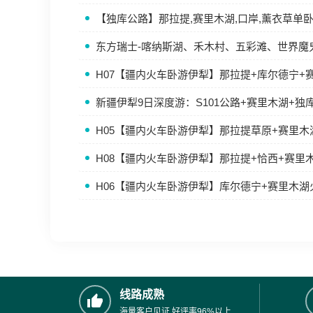
【独库公路】那拉提,赛里木湖,口岸,薰衣草单
东方瑞士-喀纳斯湖、禾木村、五彩滩、世界魔
H07【疆内火车卧游伊犁】那拉提+库尔德宁+
新疆伊犁9日深度游：S101公路+赛里木湖+独
H05【疆内火车卧游伊犁】那拉提草原+赛里
H08【疆内火车卧游伊犁】那拉提+恰西+赛里
H06【疆内火车卧游伊犁】库尔德宁+赛里木
线路成熟
海量客户见证,好评率96%以上