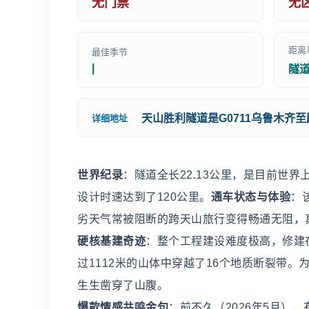
无门票
无
距离
最佳季节
|
隧道
天山胜利隧道是G0711乌鲁木齐
详细地址
世界纪录
：隧道全长22.13公里，是目前世
设计时速达到了120公里。
通车状态与体验
：
劣天气常被阻断的跨天山旅行变得畅通无阻，
硬核基建奇迹
：整个工程建设难度极高，修建
过1112米的山体中穿越了16个地质断裂带。
生生凿穿了山腹。
爆款情感共鸣金句
：前不久（2026年5月