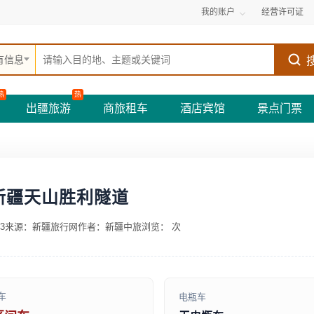
我的账户
经营许可证
有信息
热
热
出疆旅游
商旅租车
酒店宾馆
景点门票
新疆天山胜利隧道
3
来源：新疆旅行网
作者：新疆中旅
浏览：
次
车
电瓶车