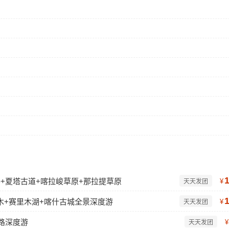
公路+夏塔古道+喀拉峻草原+那拉提草原
¥
天天发团
木+赛里木湖+喀什古城全景深度游
¥
天天发团
路深度游
¥
天天发团