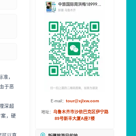
标准，
由于恶
。
tour@xjlxw.com
E-mail：
埋深超
乌鲁木齐市沙依巴克区伊宁路
地址：
方案，硬
89号新丰大厦A座7楼
您可以直
新疆旅游目的地