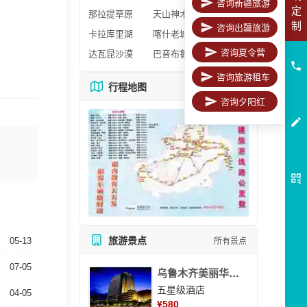
咨询新疆旅游
定
那拉提草原
天山神木园
制
咨询出疆旅游
卡拉库里湖
喀什老城区
咨询夏令营
达瓦昆沙漠
巴音布鲁克
咨询旅游租车
行程地图
更多地图
咨询夕阳红
旅游景点
05-13
所有景点
07-05
乌鲁木齐美丽华大酒
五星级酒店
04-05
¥
580