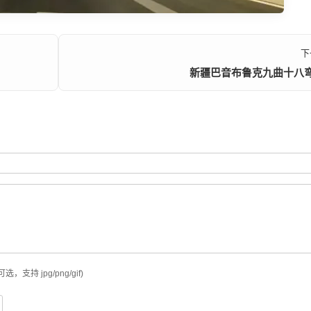
下
新疆巴音布鲁克九曲十八
可选，支持 jpg/png/gif)