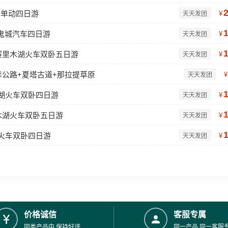
卧单动四日游
¥
天天发团
鬼城汽车四日游
¥
天天发团
赛里木湖火车双卧五日游
¥
天天发团
库公路+夏塔古道+那拉提草原
¥
天天发团
木湖火车双卧四日游
¥
天天发团
木湖火车双卧五日游
¥
天天发团
湖火车双卧四日游
¥
天天发团
价格诚信
客服专属
同类产品中,保持好评
同一产品,同一客服