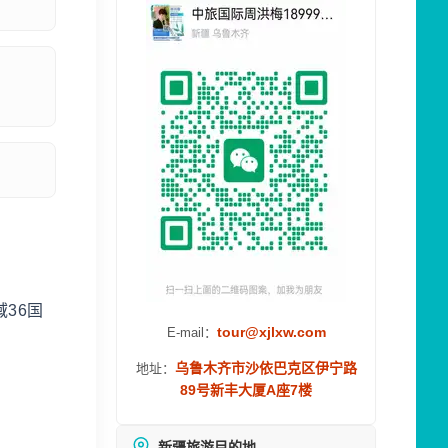
36国
tour@xjlxw.com
E-mail：
乌鲁木齐市沙依巴克区伊宁路
地址：
89号新丰大厦A座7楼
新疆旅游目的地