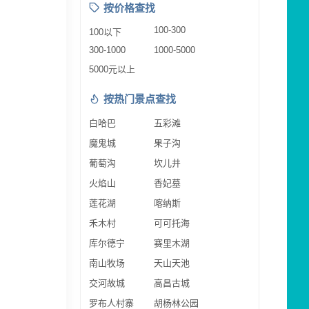
按价格查找
100-300
100以下
300-1000
1000-5000
5000元以上
按热门景点查找
白哈巴
五彩滩
魔鬼城
果子沟
葡萄沟
坎儿井
火焰山
香妃墓
莲花湖
喀纳斯
禾木村
可可托海
库尔德宁
赛里木湖
南山牧场
天山天池
交河故城
高昌古城
罗布人村寨
胡杨林公园