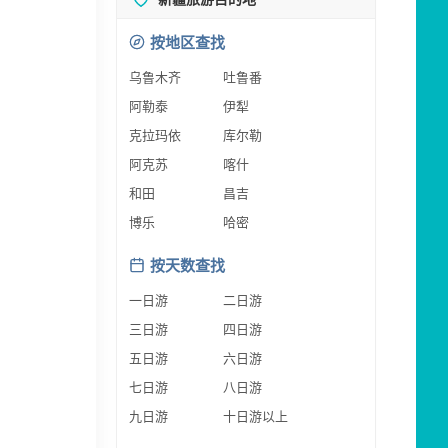
按地区查找
乌鲁木齐
吐鲁番
阿勒泰
伊犁
克拉玛依
库尔勒
阿克苏
喀什
和田
昌吉
博乐
哈密
按天数查找
一日游
二日游
三日游
四日游
五日游
六日游
七日游
八日游
九日游
十日游以上