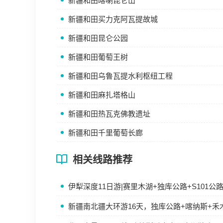
新疆和田喀喇昆仑山
新疆和田买力克阿瓦提故城
新疆和田昆仑公园
新疆和田葡萄王树
新疆和田乌鲁瓦提水利枢纽工程
新疆和田麻扎塔格山
新疆和田热瓦克佛教遗址
新疆和田千里葡萄长廊
相关线路推荐
伊犁深度11日游|赛里木湖+独库公路+S101
新疆南北疆大环游16天，独库公路+喀纳斯+禾