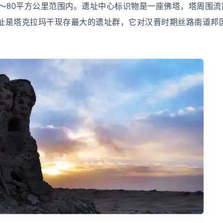
～80平方公里范围内。遗址中心标识物是一座佛塔，塔周围流
址是塔克拉玛干现存最大的遗址群，它对汉晋时期丝路南道邦