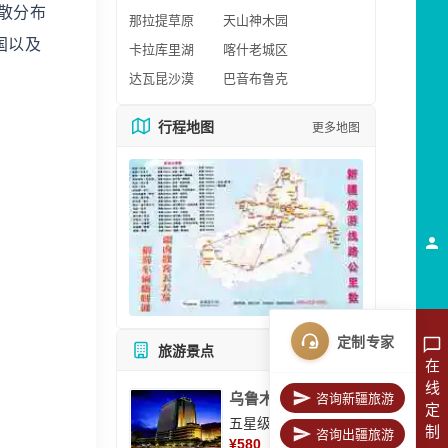
散分布
那拉提草原
天山神木园
国以及
卡拉库里湖
喀什老城区
达瓦昆沙漠
巴音布鲁克
行程地图
更多地图
定制专家
旅游景点
所有景点
在
线
乌鲁木齐美丽华大酒
咨询新疆旅游
定
五星级酒店
制
咨询出疆旅游
¥
580