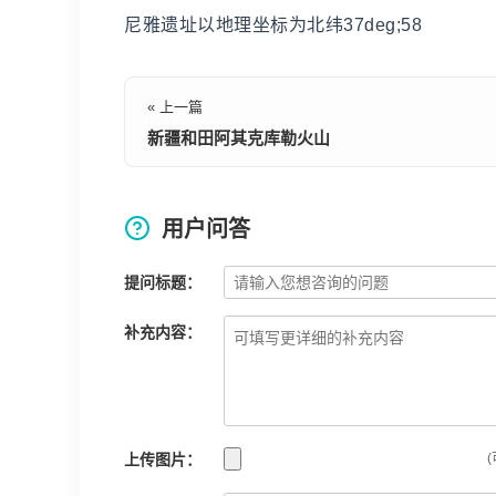
尼雅遗址以地理坐标为北纬37deg;58
« 上一篇
新疆和田阿其克库勒火山
用户问答
提问标题：
补充内容：
上传图片：
(