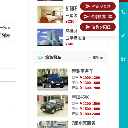
咨询夏令营
新疆石河子凯瑞酒店
三星级酒店
咨询旅游租车
¥
230
咨询夕阳红
一篇 »
乌鲁木齐海德大酒店
回列表
五星级酒店
¥
600
旅游租车
租车指南
奔驰商务车
淡季:
￥1000-1300
平季:
￥1300-1600
旺季:
￥1600-1900
丰田4500
淡季:
￥1200-1500
平季:
￥1500-1800
旺季:
￥1800-2400
7座别克商务