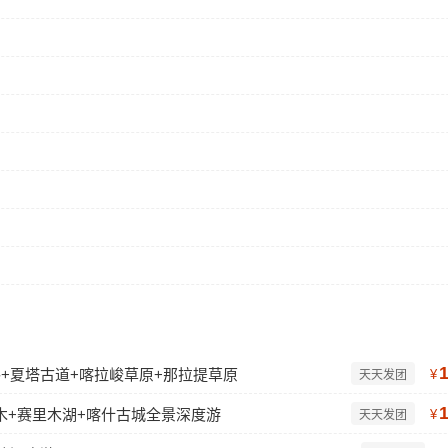
公路+夏塔古道+喀拉峻草原+那拉提草原
¥
天天发团
木+赛里木湖+喀什古城全景深度游
¥
天天发团