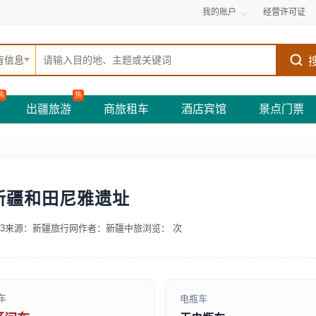
我的账户
经营许可证
有信息
热
热
出疆旅游
商旅租车
酒店宾馆
景点门票
新疆和田尼雅遗址
3
来源：新疆旅行网
作者：新疆中旅
浏览：
次
车
电瓶车