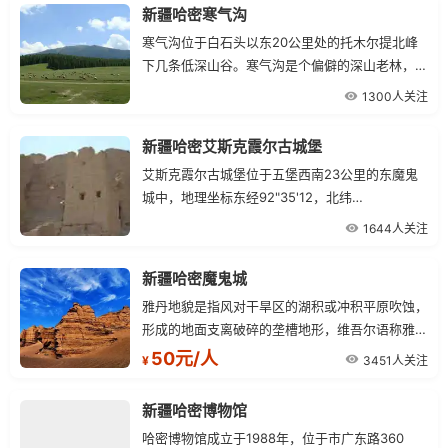
新疆哈密寒气沟
寒气沟位于白石头以东20公里处的托木尔提北峰
下几条低深山谷。寒气沟是个偏僻的深山老林，这
里水草茂盛，树木参天，有三条沟的水汇集后，形
1300人关注
成寒气沟大河，沿着河谷一直流到天山以南，形成
头道沟水，最终流入石城子水库。
新疆哈密艾斯克霞尔古城堡
艾斯克霞尔古城堡位于五堡西南23公里的东魔鬼
城中，地理坐标东经92"35'12，北纬
42lsquo;44rsquo;19，海拔350米，艾斯克霞尔
1644人关注
系维语破旧的古城之意。
新疆哈密魔鬼城
雅丹地貌是指风对干旱区的湖积或冲积平原吹蚀，
形成的地面支离破碎的垄槽地形，维吾尔语称雅
丹，意谓具陡壁之小丘。高起的风蚀土墩作长条
50元/人
3451人关注
¥
形，排列方向与主风向平行。
新疆哈密博物馆
哈密博物馆成立于1988年，位于市广东路360