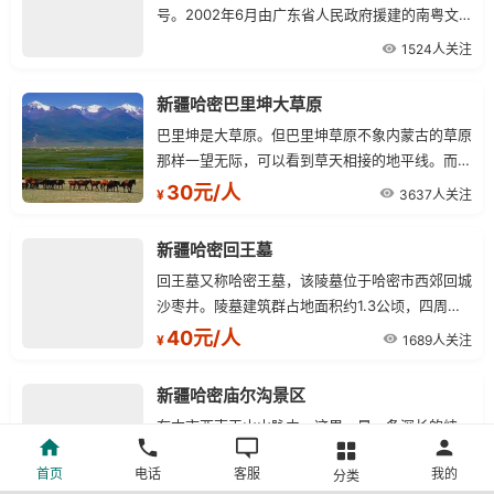
号。2002年6月由广东省人民政府援建的南粤文
化中心迁入。博物馆有展厅面积800余平方米，库
1524人关注
房面积300平方米。
新疆哈密巴里坤大草原
巴里坤是大草原。但巴里坤草原不象内蒙古的草原
那样一望无际，可以看到草天相接的地平线。而巴
里坤是盆地，极目远望，四周与蓝天相接的是连绵
30元/人
3637人关注
¥
不断的山巅。这些山都属于东天山。特别是南山尤
为高大雄伟，山顶有终年不化的积雪，山腰是四季
新疆哈密回王墓
常青的林带。
回王墓又称哈密王墓，该陵墓位于哈密市西郊回城
沙枣井。陵墓建筑群占地面积约1.3公顷，四周有
围墙。建筑群共分三部分：第一部分为大拱拜（即
40元/人
1689人关注
¥
回王坟），埋葬着七世回王伯锡尔极其大小福晋，
八世回王莫哈默得极其王妃、王族40人。回王墓
新疆哈密庙尔沟景区
为新疆著名的古建筑，下方上圆，通高17.8米，建
在本市西南天山山脉中。这里，是一条深长的峡
筑面积1500平。
谷。哈密四世回王玉素甫曾在此修建避暑行宫，垒
首页
电话
客服
我的
分类
起数十里的石墙，栽植了各种树木花草，其中以山
2449人关注