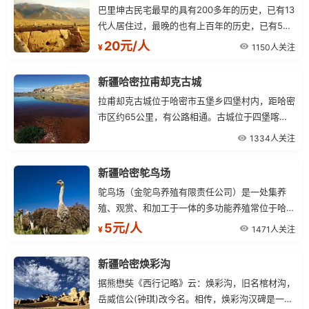
巴里坤古民宅最早的具有200多年的历史，已有13
代人居住过，最晚的也有上百年的历史，已有5代
人居住过，完整和较完整的有五家，门楼9座，门
20元/人
1150人关注
¥
楼除兰州湾子有一家外，其余均在汉城内。
新疆哈密拉甫却克古城
拉甫却克古城位于哈密市五堡乡四堡村内，距哈密
市区约65公里，有公路相通。古城位于四堡喀尔
鲁克的东西两岩，河东两城（一南一北，）河西一
1334人关注
城，呈三足鼎之势。
新疆哈密鸵鸟场
鸵鸟场（金鸵鸟养殖有限责任公司）是一处集养
殖、观赏、和加工于一体的多功能养殖常位于哈密
市西北，石油基地西5公里，312国道2061公里
5元/人
1471人关注
¥
处，交通十分便利。鸵鸟场建于1995年，由14只
非洲津巴布韦种鸟开始繁殖，现已繁育有近千只大
新疆哈密焕彩沟
小鸵鸟，成为了新疆最大的鸵鸟常鸵鸟肉含有21
据熊懋奘《西行记略》云：焕彩沟，旧名棺材沟，
种人体所需的氨基酸，具
岳威信公(钟琪)改今名。相传，焕彩沟汉碑是一天