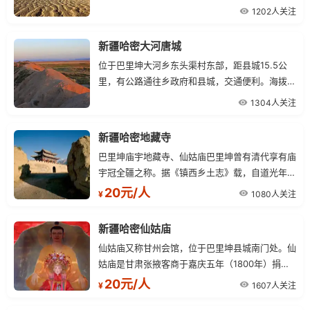
然巨石，四方体，底大上略小，远视像一口棺材，
1202人关注
故民间称棺材沟。
新疆哈密大河唐城
位于巴里坤大河乡东头渠村东部，距县城15.5公
里，有公路通往乡政府和县城，交通便利。海拨
1644米，是哈密地区规模最大、保存最完好的一
1304人关注
处唐代古城遗址，所以叫大河唐城或大河古城。
新疆哈密地藏寺
巴里坤庙宇地藏寺、仙姑庙巴里坤曾有清代享有庙
宇冠全疆之称。据《镇西乡土志》载，自道光年
间，营有四营之庙，三乡有三乡之庙，庙宇之多巍
20元/人
1080人关注
¥
然诚郡之壮观也。
新疆哈密仙姑庙
仙姑庙又称甘州会馆，位于巴里坤县城南门处。仙
姑庙是甘肃张掖客商于嘉庆五年（1800年）捐资
修建的，坐落在文馆所大院的最西边，东邻地藏
20元/人
1607人关注
¥
寺，南毗孙膑庙，北望无量庙。