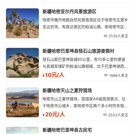
丝路北新道）通往，交通通讯方便，既有巍峨的高
山冰川、浩瀚的林海。
新疆哈密亚尔丹风景旅游区
哈密市雅丹地貌自然风景旅游区位于哈密市五堡乡
支边农场，有直达景区的柏油公路，距哈密市区约
90公里，通信网络已覆盖景区。
2135人关注
新疆哈密巴里坤县怪石山旅游度假村
怪石山距巴里坤县城60公里，有10多公里的便道
与县城至煤矿的柏油公路相接，位于巴里坤湖西北
7公里外小夹山的最东端。
10元/人
1669人关注
¥
新疆哈密天山之夏狩猎场
哈密天山之夏狩猎场，是国家AA级旅游景点，位
于哈密市沁城乡，距哈密市区两个多小时的车程。
狩猎场主要以山地、丘陵、戈壁为主，平均海拔在
20元/人
2533人关注
¥
1000-3000米。
新疆哈密巴里坤县古民宅