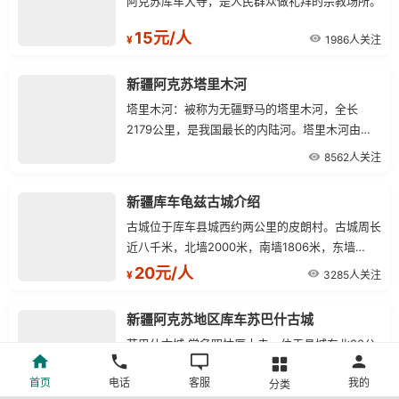
阿克苏库车大寺，是人民群众做礼拜的宗教场所。
15元/人
1986人关注
¥
新疆阿克苏塔里木河
塔里木河：被称为无疆野马的塔里木河，全长
2179公里，是我国最长的内陆河。塔里木河由发
源于天山的阿克苏河、发源于喀喇昆仑山的叶尔羌
8562人关注
河、和田河汇流而成。
新疆库车龟兹古城介绍
古城位于库车县城西约两公里的皮朗村。古城周长
近八千米，北墙2000米，南墙1806米，东墙
1646米，西墙约2200米。除东、南、北三面城墙
20元/人
3285人关注
¥
尚可辨认外，西墙已荡然无存。
新疆阿克苏地区库车苏巴什古城
苏巴什古城 学名昭怙厘大寺，位于县城东北20公
里处的库车河两岸。佛寺建于魏晋时期，中国古代
首页
电话
客服
我的
分类
三大佛经翻译家之一的龟兹高僧鸠摩罗什曾在此讲
25元/人
3626人关注
¥