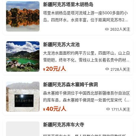
新疆阿克苏塔里木胡杨岛
塔里木胡杨岛是塔河流域上游一座5000多亩的小
岛，四而环水，水资丰富，位于距离阿克苏市20
多千米的库木巴什乡
2632人关注
新疆阿克苏大龙池
大龙池水面面积约两平方公里，四面环山，山上白
雪皑皑，终年不化，雪线以上生长着名贵中药材--
-雪莲。
20元/人
2728人关注
¥
新疆阿克苏森木塞姆千佛洞
森木塞姆千佛洞位于中国西北部新疆维吾尔自治区
的库车县，森木塞姆千佛洞是一处晋代至宋代（公
元3～13世纪）的佛教石窟群遗址。
40元/人
1711人关注
¥
新疆阿克苏库车大寺