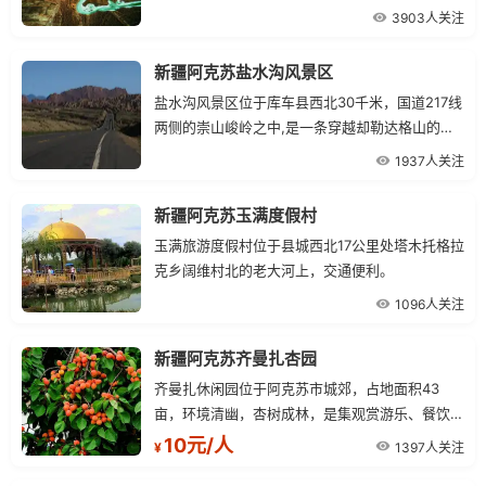
3903人关注
新疆阿克苏盐水沟风景区
盐水沟风景区位于库车县西北30千米，国道217线
两侧的崇山峻岭之中,是一条穿越却勒达格山的干
涸河床，因山沟内溪流含盐量高而得名。
1937人关注
新疆阿克苏玉满度假村
玉满旅游度假村位于县城西北17公里处塔木托格拉
克乡阔维村北的老大河上，交通便利。
1096人关注
新疆阿克苏齐曼扎杏园
齐曼扎休闲园位于阿克苏市城郊，占地面积43
亩，环境清幽，杏树成林，是集观赏游乐、餐饮为
一体的农家乐生态旅游景区。
10元/人
1397人关注
¥