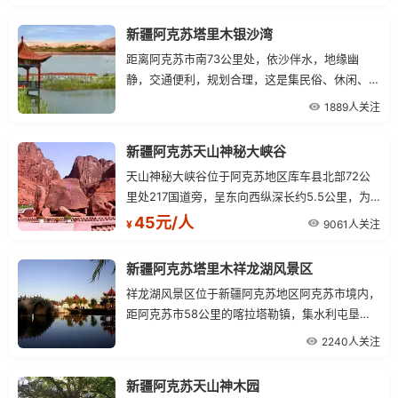
新疆阿克苏塔里木银沙湾
距离阿克苏市南73公里处，依沙伴水，地缘幽
静，交通便利，规划合理，这是集民俗、休闲、娱
乐、餐饮、疗养为一体的旅游胜地。
1889人关注
新疆阿克苏天山神秘大峡谷
天山神秘大峡谷位于阿克苏地区库车县北部72公
里处217国道旁，呈东向西纵深长约5.5公里，为
红褐色岩石经风雕雨刻而成，峡谷曲径通幽，别有
45元/人
9061人关注
¥
洞天，山体千姿百态。
新疆阿克苏塔里木祥龙湖风景区
祥龙湖风景区位于新疆阿克苏地区阿克苏市境内，
距阿克苏市58公里的喀拉塔勒镇，集水利屯垦文
化、浓郁的民俗风情、人文景观、红色旅游爱国主
2240人关注
义教育、原始自然生态和迷人的自然美景于一体。
新疆阿克苏天山神木园