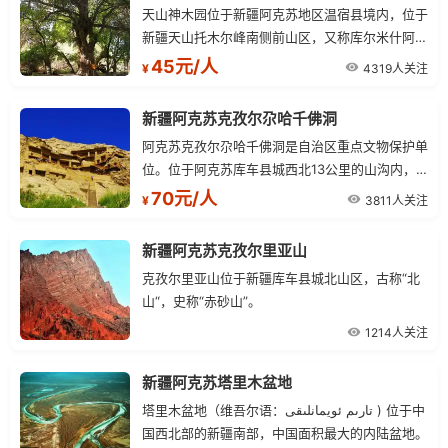
天山神木园位于新疆阿克苏地区温宿县境内，位于
新疆天山托木尔峰南侧前山区，又称库尔米什阿塔
木麻扎
45元/人
4319人关注
¥
新疆阿克苏克孜尔尕哈千佛洞
阿克苏克孜尔尕哈千佛洞是自治区重点文物保护单
位。位于阿克苏库车县城西北13公里的山沟内，
为唐代遗址。
70元/人
3811人关注
¥
新疆阿克苏克孜尔里亚山
克孜尔里亚山位于新疆库车县城北山区，古称“北
山“，史称“赤砂山”。
1214人关注
新疆阿克苏塔里木盆地
塔里木盆地（维吾尔语：تارىم ئويمانلىقى ) 位于中
国西北部的新疆南部，中国面积最大的内陆盆地。