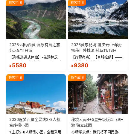
散客拼团
散客拼团
2026·相约西藏·高原有氧之旅
2026藏东秘境 漫步云中仙境·
纯玩9/11日游
探秘世外桃源·纯玩11/13日
【海拔递进式体验】-先游林芝
【行程亮点】 【圣城拉萨】——
(2900米)再访拉萨(3650米)，亲
带上信心与信仰去西藏，行吟拉
5580
9380
¥
¥
测 99%游客零高反 。 【贴心保
萨，感受这座城与生俱来的与众
障】-全程配备便携式制氧机，高
不同！ 【布达拉宫】——集宫殿
反根本不是事儿 ！ 【无人机航
城堡寺院于一体的宏伟建筑，是
散客拼团
独立成团
拍】-雪山/圣湖/...
西藏最完整的古代...
2026逐梦西藏全景线2-8人航
秘境云南4+5星升级版四飞9日
空座椅小团
游 独立成团
1.主打2-8人精品小团，全程采用
◇精华景点：我们将不同民族、