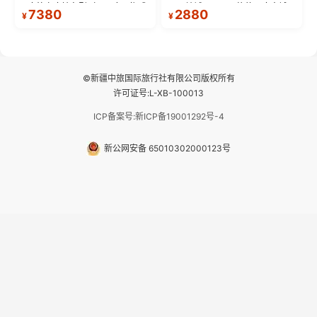
9座航空座椅车型（360度环抱式
不同地域、不同风格的三座古城
7380
2880
¥
¥
座舱），提供VIP级别的舒适出行
—【大理古城、丽江古城、香格
体验 。供氧保障： 2.全程入住舒
里拉、野象谷】呈现给您！...
适型含氧酒店（低海拔的索松村
和林芝除外），并贴心赠...
©新疆中旅国际旅行社有限公司版权所有
许可证号:L-XB-100013
ICP备案号:新ICP备19001292号-4
新公网安备 65010302000123号