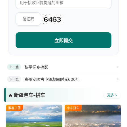
立即提交
黎平侗乡掠影
上一篇
贵州安顺古屯堡凝固时光600年
下一篇
🔥 新疆包车-拼车
更多 >
散客拼团
小车拼车