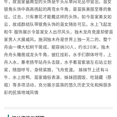
牛，故苗家最典型的头饰是牛头从草间花丛中冒出，苗女
银角头饰中高高扬起的两弯水牛角，是苗族美丽至尊的象
征。过去，只有寨花才能戴这样的头饰。如今苗家美女如
云，故成群结队带银角头饰的苗女随处可见。水上飞起龙
和牛 服饰展示令苗家女人出尽风头，独木龙舟竞渡却使苗
家男人大展威风。施洞独木舟是世界上独一无二的，整个
舟由一棵大松树干凿成，能容纳30人，约长20米。独木
舟舟头雕凿成龙头牛角，披红挂彩。水手们群体呼号，上
舟入水，寨老扬竿站舟头击鼓，水手着苗紫装左右站立划
桨，随鼓呼号，身倾桨翘，飞舟竞渡。 姊妹节上还有斗
牛、水上抢鸭、苗家婚俗表演、姊妹团圆饭、吃鼓藏（祭
祖）等多项活动，充分展示苗族的悠久历史文化和绚丽多
彩的民族地域风情