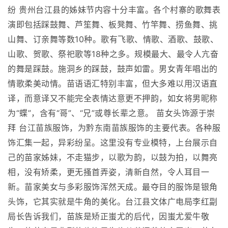
纷 贵州台江县的姊妹节内容十分丰富。各个村寨的歌舞表
演即包括踩鼓舞、芦笙舞、板凳舞、竹竿舞、捞鱼舞、挑
山舞、订亲舞等数10种。歌有飞歌、情歌、酒歌、鼓歌、
山歌、贺歌、祭祀歌等18种之多。规模最大、最令人亢奋
的舞是踩鼓。施洞乡的踩鼓，鼓声如雷。男女青年唱出的
情歌柔美动情。苗语语汇特别丰富，但大多难以用汉语直
译，而意译又不能完全表情达意更不押韵，如女将男昵称
为“蝶”，含有“哥”、“兄”或尊长辈之意。 苗女头饰源于崇
拜 台江苗族服饰，为黔东南苗族服饰的主要代表。各种服
饰汇集一起，异彩纷呈。这里没有专业模特，上台展示自
己的苗家姊妹，不走猫步，以歌为韵，以鼓为拍，以舞亮
相，没有矫柔，更无搔首弄姿，清新自然，令人耳目一
新。苗家美女与多彩服饰浑然天成。最夺目的服饰是银角
头饰，它其实就是牛角的美化。台江县文体广电局李红副
局长告诉我们，苗族是矫正蚩尤的后代，因蚩尤爱牛敬