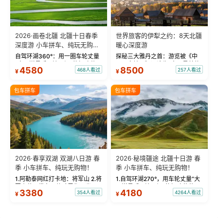
2026·画卷北疆 北疆十日春季
世界旅客的伊犁之约：8天北疆
深度游 小车拼车、纯玩无购
暖心深度游
物！
自驾环湖360°：用一圈车轮丈量
探秘三大雅丹之首：游览被《中
“大西洋最后一滴眼泪”的极致蔚
国国家地理》评选为“中国最美的
4580
8500
468人看过
257人看过
¥
¥
蓝。 赛湖旅拍：甄选多款风格服
三大雅丹”第一名的克拉玛依魔鬼
饰，9张精修美照，定格赛里木湖
城。 中国第一村：探访仅存的图
绝美瞬间。 赛湖坦克300跟车视
瓦人最大村落——禾木村，欣赏
包车拼车
包车拼车
频：专业摄影师...
晨雾与小木...
2026·春享双湖 双湖八日游 春
2026·秘境疆途 北疆十日游 春
季 小车拼车、纯玩无购物！
季 小车拼车、纯玩无购物！
1.阿勒泰网红打卡地：将军山 2.将
1.自驾环湖270°，用车轮丈量“大
军山落日缆车，体验雪都风光 3.
西洋最后一滴眼泪”的极致蔚蓝，
3380
4180
354人看过
4264人看过
¥
¥
将军山，夕阳派对，蹦迪party 4.
让雪山、花海与深邃湖水在转弯
自驾赛里木湖360°环湖 5.二进赛
间连成自由的画卷。 2.特别赠送
湖随心游，邂逅湖畔日出浪漫...
那拉提景区3公里内，落地窗三钻
民宿 3.那...