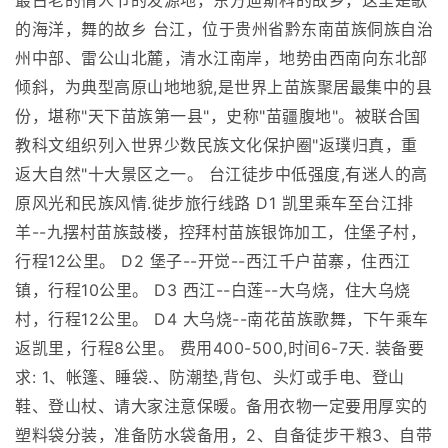
最古老的情人节的发源地，东方迪斯科的故乡，这里是歌
的海洋，舞的故乡 台江，位于贵州省黔东南苗族侗族自治
州中部、雷公山北麓，清水江南岸，地势由西南向东北部
倾斜，为典型高原山地地貌,是世界上苗族聚居最集中的县
份，堪称"天下苗族第一县"，史称"苗疆腹地"。被联合国
教科文组织列入世界少数民族文化保护圈"返璞归真，重
返大自然"十大景区之一。 台江徒步中低强度,有迷人的高
原风光和民族风情.徙步旅行线路 D1 凯里乘车至台江排
羊--九摆村苗族鼓楼，控拜村苗族银饰加工，住堡子村，
行程12公里。 D2 堡子--开觉--西江千户苗寨，住西江
镇，行程10公里。 D3 西江--白莲--大乌烧，住大乌烧
村，行程12公里。 D4 大乌烧--南花苗族歌舞，下午乘车
返凯里，行程8公里。 费用400-500,时间6-7天. 装备要
求: 1、帐篷、睡袋.、防潮垫,背包、头灯或手电、登山
鞋、登山杖、请大家注意保暖。备用衣物一定要用厚实的
塑料袋分装，准备防水袋备用，2、自备徒步干粮3、自带