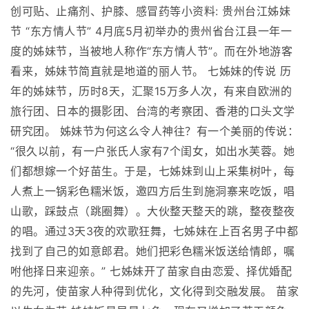
创可贴、止痛剂、护膝、感冒药等小资料: 贵州台江姊妹
节 “东方情人节” 4月底5月初举办的贵州省台江县一年一
度的姊妹节，当被地人称作“东方情人节”。而在外地游客
看来，姊妹节简直就是地道的丽人节。 七姊妹的传说 历
年的姊妹节，历时8天，汇聚15万多人次，有来自欧洲的
旅行团、日本的摄影团、台湾的考察团、香港的口头文学
研究团。 姊妹节为何这么令人神往？有一个美丽的传说：
“很久以前，有一户张氏人家有7个闺女，如出水芙蓉。她
们都想嫁一个好苗生。于是，七姊妹到山上采集树叶，每
人煮上一锅彩色糯米饭，邀四方后生到施洞寨来吃饭，唱
山歌，踩鼓点（跳圈舞）。大伙整天整天的跳，整夜整夜
的唱。通过3天3夜的欢歌狂舞，七姊妹在上百名男子中都
找到了自己的如意郎君。她们把彩色糯米饭送给情郎，嘱
咐他择日来迎亲。” 七姊妹开了苗家自由恋爱、择优婚配
的先河，使苗家人种得到优化，文化得到交融发展。 苗家