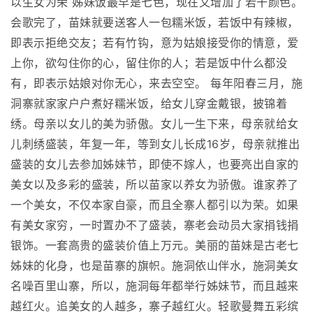
以生女为荣 姊妹饭最早是七色，现在又增加了若干颜色。
会歌完了，苗妹就要送客人一包糯米饭，若饭中有辣椒，
即表示拒绝交友；若有竹钩，意为姑娘接受你的情意，爱
上你，欲勾住你的心，留住你的人；若是饭中什么都没
有，即表示姑娘对你无心，来去空空。 每年阳春三月，施
洞寨就家家户户煮好糯米饭，给女儿穿金戴银，披锦着
绣。母亲以女儿的美为骄傲。女儿一生下来，母亲就给女
儿刺绣盛装，年复一年，等到女儿长成16岁，母亲就推出
盛装的女儿去参加姊妹节，即使不嫁人，也要亮出自家的
美女以及多彩的盛装，所以苗家以养女为骄傲。谁家养了
一个美女，不仅本家自豪，而且全寨人都引以为荣。如果
有美女家穷，一时置办不了盛装，寨老会动员大家捐钱捐
银饰。一套高贵的盛装价值上万元。美丽的苗妹是古老七
姊妹的化身，也是苗寨的旗帜。施洞依山伴水，施洞美女
名噪百里山寨，所以，施洞每年都举行姊妹节，而且越来
越红火。追美女的人越多，寨子越红火。轻歌曼舞五彩缤