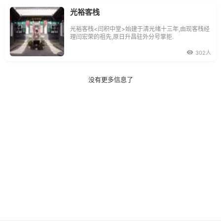
光裕客栈
光裕客栈<闫积中堂>始建于清光绪十三年,由现客栈经
理闫宏荣的祖先,原日升昌驻外分号掌拒.
302人
没有更多信息了