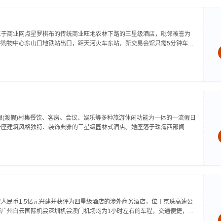
位于商业网点星罗棋布的传统商业旺地农林下路的三星级酒店，毗邻被誉为
井购物中心东山口地铁站出口，距天河火车东站，新交易会馆只需5分钟车
豪酒店设计新颖，装饰超前，客房按准四星标准装修，拥有标准间，二房一
假(渡假)村集餐饮、客房、会议、娱乐等多种旅游休闲功能为一体的一流假日
一座建筑风格独特、装饰典雅的三星级园林式酒店。她座落于珠海西部闻名
白藤湖风景区.易乐园度假村由哈尔滨工业大学工大集团于一九九九年购并
人民币1.5亿元兴建并获评为四星级酒店的涉外商务酒店，位于京珠高速公
距广州白云国际机尝深圳机尝澳门机场均为1小时左右的车程，交通便捷，是
乐的最佳之眩真善美大酒店的特色的装潢、先进的设施、一流的出品、贴心