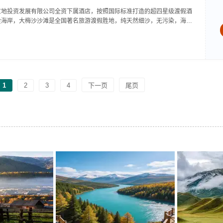
京地投资发展有限公司全资下属酒店，按照国际标准打造的超四星级渡假酒
金海岸，大梅沙沙滩是全国著名旅游渡假胜地，纯天然细沙，无污染，海水
之遥，驰名国内外。地理位置得天独厚，无它能及，站在酒店倚窗遥望．海
人无...
1
2
3
4
下一页
尾页