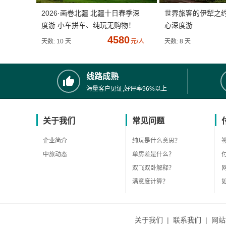
2026·画卷北疆 北疆十日春季深
世界旅客的伊犁之
度游 小车拼车、纯玩无购物！
心深度游
4580
天数: 10 天
元/人
天数: 8 天
线路成熟
海量客户见证,好评率96%以上
关于我们
常见问题
企业简介
纯玩是什么意思？
中旅动态
单房差是什么？
双飞双卧解释？
满意度计算？
关于我们
|
联系我们
|
网站