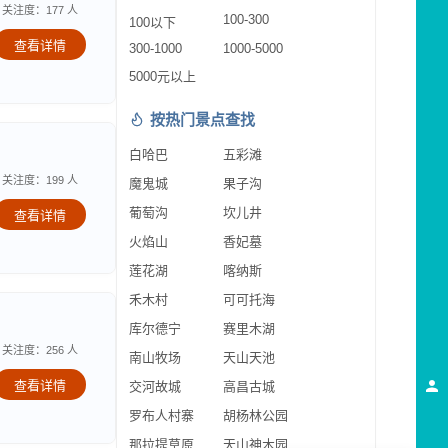
关注度：177 人
100-300
100以下
查看详情
300-1000
1000-5000
5000元以上
按热门景点查找
白哈巴
五彩滩
关注度：199 人
魔鬼城
果子沟
葡萄沟
坎儿井
查看详情
火焰山
香妃墓
莲花湖
喀纳斯
禾木村
可可托海
库尔德宁
赛里木湖
关注度：256 人
南山牧场
天山天池
查看详情
交河故城
高昌古城
罗布人村寨
胡杨林公园
那拉提草原
天山神木园