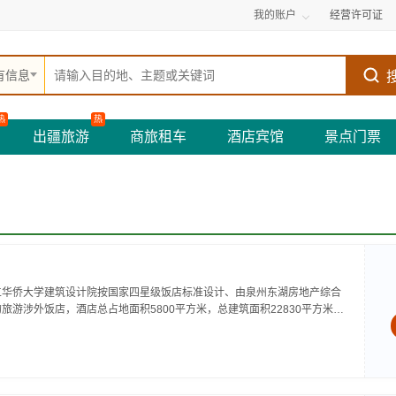
我的账户
经营许可证
有信息
热
热
出疆旅游
商旅租车
酒店宾馆
景点门票
立华侨大学建筑设计院按国家四星级饭店标准设计、由泉州东湖房地产综合
旅游涉外饭店，酒店总占地面积5800平方米，总建筑面积22830平方米，
地面、地下停车常湖美大酒店地处泉州市中心，西临泉州市体育中心，位于风