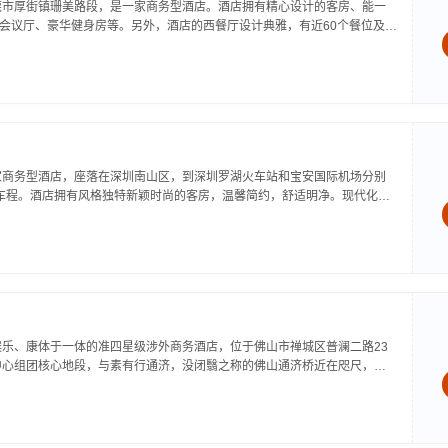
莞市厚街镇珊美路段，是一家商务型酒店。酒店拥有精心设计的客房、能一
能会议厅、豪华健身房等。另外，酒店的西餐厅设计典雅，有近60个餐位及数
。...
家商务型酒店，座落在深圳南山区，到深圳罗湖火车站和宝安国际机场分别
的车程。酒店拥有风格独特新颖时尚的客房，温馨简约，舒适明净。现代化的
时，为客人提供舒适的下榻享受。无论您到此是公干还是旅游，都将受到最
乐、康体于一体的准四星级涉外商务酒店，位于佛山市禅城区普澜二路23
中心组团核心地段，与素有行通济，没闭翳之称的佛山通济桥近在咫尺，毗
珠体育馆，邻近世纪莲体育中心、百花购物广尝环市童装交易中心、中国陶