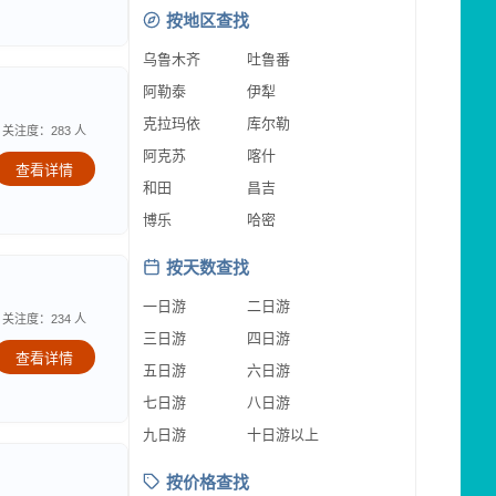
按地区查找
乌鲁木齐
吐鲁番
阿勒泰
伊犁
克拉玛依
库尔勒
关注度：283 人
阿克苏
喀什
查看详情
和田
昌吉
博乐
哈密
按天数查找
一日游
二日游
关注度：234 人
三日游
四日游
查看详情
五日游
六日游
七日游
八日游
九日游
十日游以上
按价格查找