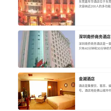
东莞嘉年华酒店位于东
次容纳近200人的多功
间包房，KTV包房风格独特
深圳南侨商务酒店
深圳南侨商务酒店是一
只有40分钟和30分钟
设计，在注重环保的同
细心的照顾。...
金湖酒店
酒店是集餐饮、客房、娱
号。酒店地处佛山城市
邻佛山市政府、岭南明
瓷城、华夏陶...