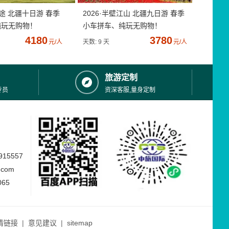
疆途 北疆十日游 春季
2026·半壁江山 北疆九日游 春季
纯玩无购物！
小车拼车、纯玩无购物！
4180
3780
元/人
天数: 9 天
元/人
旅游定制
专员
资深客服,量身定制
15557
.com
065
情链接
|
意见建议
|
sitemap