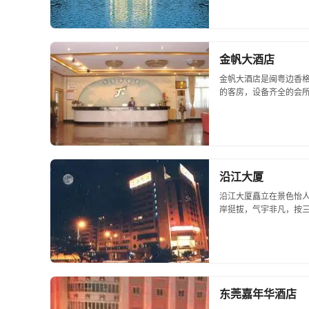
华。会议中心左边为美丽的
金帆大酒店
金帆大酒店是闽粤边香
的客房，设备齐全的会
永远是海内外嘉宾商务、
沿江大厦
沿江大厦矗立在景色怡人
岸挺拔，气宇非凡，按
观、装饰流金溢彩，热
楼中餐大厅豪华气派、富丽
东莞嘉年华酒店