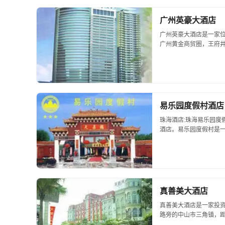
广州英豪大酒店
广州英豪大酒店是一家
广州黄金商贸圈，王府
程，交通十分便捷。英
厅、一房一厅...
易乐园度假村酒店
珠海酒店:珠海易乐园度
酒店。易乐园度假村是
遐迩的旅游度假胜地－－
原白藤湖农民度假村，...
真善美大酒店
真善美大酒店是一家投资
路旁的中山市三角镇，
商旅、会议、休闲、娱