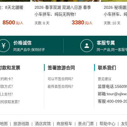
约：8天北疆暖
2026·春享双湖 双湖八日游 春季
2026·秘境
小车拼车、纯玩无购物！
小车拼车、
8500
3380
元/人
天数: 8 天
元/人
天数: 10 天
价格诚信
客服专属
同类产品中,保持好评
同一产品,同一客服
付款和发票
签署旅游合同
联系我们
签约刷卡？
可以不签合同吗？
意见建议
监督电话:156099
付款方式？
能传真签合同吗？
邮箱:tour@xjlxw
网上支付？
客服:400-099-2
如何获取发票？
地图
|
旅游线路
|
酒店宾馆
|
商旅租车
|
景点门票
|
帮助中心
|
友