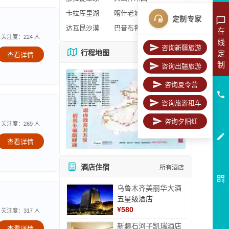
卡拉库里湖
喀什老城区
定制专家
达瓦昆沙漠
巴音布鲁克
在
关注度：224 人
线
咨询新疆旅游
行程地图
定
更多地图
查看详情
制
咨询出疆旅游
咨询夏令营
咨询旅游租车
咨询夕阳红
关注度：269 人
查看详情
酒店住宿
所有酒店
乌鲁木齐美丽华大酒
五星级酒店
¥
580
关注度：317 人
新疆石河子凯瑞酒店
查看详情