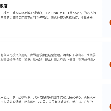
饭店
－福州市首家国际品牌加盟饭店，于2002年1月16日投入营业，为著名的
达国际酒店管理集团麾下的特许经营店。饭店外观为风格独特、庄重典雅的
特色的店内陈设和装修是东西方文化完美结合的经典之作。美伦华美达广场
...
团有限公司投资兴建的，由雅居乐集团经营管理。酒店位于中山市三乡镇雅
临珠海经济特区，紧靠广珠公路，驱车往拱北只需15分钟，到石歧仅需20
居乐酒店主楼23层，商宅楼高20层，酒店总面积8000多平方米，共有客房
标...
议中心是一家三星级标准，具多功能服务的豪华宾馆式会议中心。该会议中
市东郊天鹿湖畔，距市区约12公里，周围有环城高速、新广从、广汕及天
天鹿湖会议中心高8层，建筑面积约1.2万平方米，建筑风格独特，装潢豪