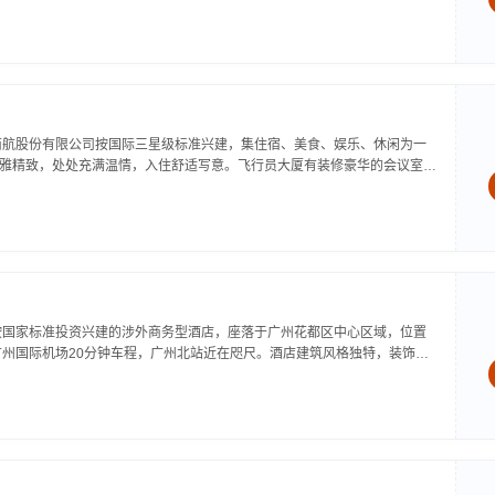
南航股份有限公司按国际三星级标准兴建，集住宿、美食、娱乐、休闲为一
典雅精致，处处充满温情，入住舒适写意。飞行员大厦有装修豪华的会议室10
以容纳180人。风格独特的豪华中、西餐厅，出品优良，服务殷勤，还有健
..
按国家标准投资兴建的涉外商务型酒店，座落于广州花都区中心区域，位置
州国际机场20分钟车程，广州北站近在咫尺。酒店建筑风格独特，装饰典
、客房、KTV、桑拿等部门，适合于客人不同娱乐需求。...