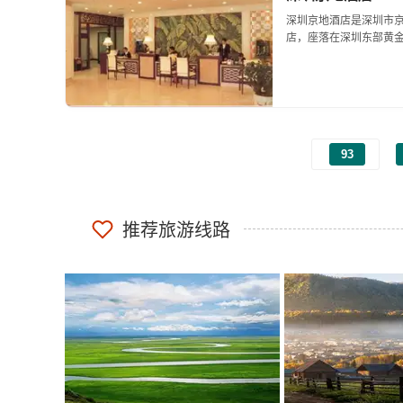
深圳京地酒店是深圳市
店，座落在深圳东部黄
碧波荡漾，延长达数里
景尽收眼底，海风吹拂，使
93
推荐旅游线路