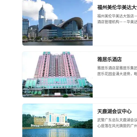
福州美伦华美达大
福州美伦华美达大饭店－
酒店管理机构－－华美
欧洲歌特式建筑，别具
大饭店投资2亿5千万元，建
雅居乐酒店
雅居乐酒店是雅居乐集
居乐花园金涌大道旁，毗
分钟，交通十分方便。雅
66间，其中豪华套房3间，
天鹿湖会议中心
武警广东总队天鹿湖会
心座落在风光旖旎的广州
鹿南路经过，交通便利。