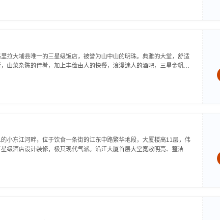
...
格里拉大埔县唯一的三星级饭店，被誉为山中山的明珠。典雅的大堂，舒适
所，山菜杂陈的佳肴，加上丰俭由人的快餐，浪漫迷人的酒吧，三星金帆，
旅游、会议、休闲的最佳选择。金帆大酒店拥有各种类型的...
的小东江河畔，位于饮食一条街的江东中路繁华地段，大厦楼高11层，伟
三星级酒店设计装修，极其现代气派。沿江大厦首层大堂宽敞明亮、整洁美
情奔放，设有商务中心，服务总台，宾客休息，还有静谧幽雅厢房茶道。二
...