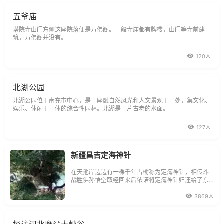
五爷庙
塔院寺山门东侧这座院落便是万佛阁。一般寺庙都有牌楼，山门等寺前建
筑，万佛阁并没有。
120人
北湖公园
北湖公园位于南充市中心，是一座融自然风光和人文景观于一处，集文化、
娱乐、休闲于一体的综合性园林。北湖是一片古老的水面。
127人
新疆昌吉定海神针
在天池岸边边有一棵千年古榆称为定海神针，相传斗
战胜佛孙悟空取经回来后依诺将定海神针归还给了东
海龙王，东海龙王在一次蟠桃盛会上把它作为贺礼送
给了王母娘娘。
3869人