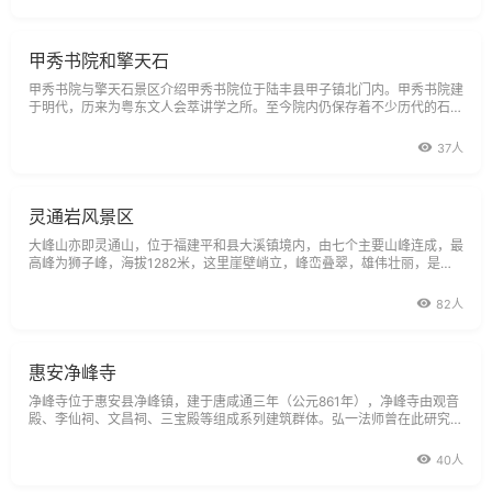
8万平方米，建筑面积2.9
甲秀书院和擎天石
甲秀书院与擎天石景区介绍甲秀书院位于陆丰县甲子镇北门内。甲秀书院建
于明代，历来为粤东文人会萃讲学之所。至今院内仍保存着不少历代的石碑
石刻。解放后，人民政府在此兴办中学，是个出人才的地方，省市的许多干
部以及各个行业的许多骨干，都在这里念过书。擎天石位于甲秀书院的侧
37人
边，是一巨石
灵通岩风景区
大峰山亦即灵通山，位于福建平和县大溪镇境内，由七个主要山峰连成，最
高峰为狮子峰，海拔1282米，这里崖壁峭立，峰峦叠翠，雄伟壮丽，是闽
南名胜之一。从前，唐时的开漳圣王陈元光就在狮子峰上设置巡逻台，其父
陈政的墓冢也从云霄的将军山，迁葬在狮子峰巅；明朝大学士黄道周，大理
82人
寺正卿陈扬
惠安净峰寺
净峰寺位于惠安县净峰镇，建于唐咸通三年（公元861年），净峰寺由观音
殿、李仙祠、文昌祠、三宝殿等组成系列建筑群体。弘一法师曾在此研究佛
学。惠安净峰山圆丰端秀，上多如水啮射状的怪石，石缝中常能拣到贝壳。
它的由来一段很有趣的传说：传说以前净峰山不是座山，而是一片汪洋大
40人
海，属东海龙王的辖区。