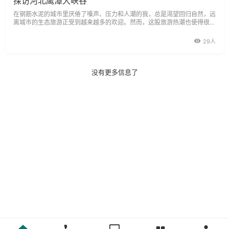
探访河北鹰潭大峡谷
在钢筋水泥的城市里厌倦了嗓声、压力和人潮的我，总是渴望回归自然，远
离城市的生态旅游正受到越来越多的欢迎。然而，这股旅游热潮也使得很多
自然风景区常常人满为患。
29人
没有更多信息了