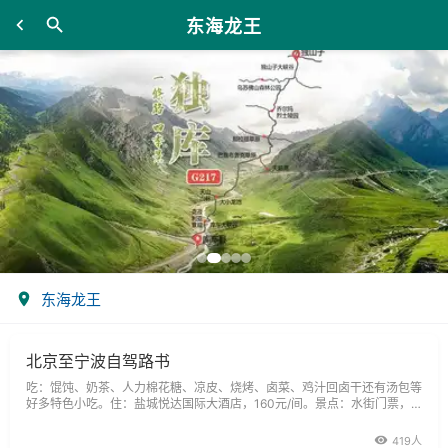
东海龙王
东海龙王
北京至宁波自驾路书
吃：馄饨、奶茶、人力棉花糖、凉皮、烧烤、卤菜、鸡汁回卤干还有汤包等
好多特色小吃。住：盐城悦达国际大酒店，160元/间。景点：水街门票，
免费典故：水街是盐城市海盐历史文化风貌区的重要组成部分，位于串场河
东侧，由世纪大道向北至东进路，沿开放大道西侧规划建设，占地面积约6.
419人