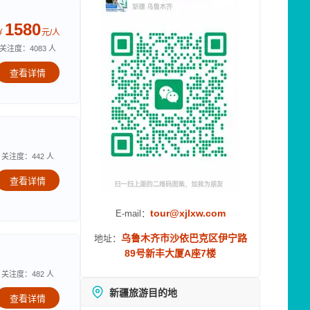
1580
￥
元/人
关注度：4083 人
查看详情
关注度：442 人
查看详情
tour@xjlxw.com
E-mail：
乌鲁木齐市沙依巴克区伊宁路
地址：
89号新丰大厦A座7楼
关注度：482 人
新疆旅游目的地
查看详情