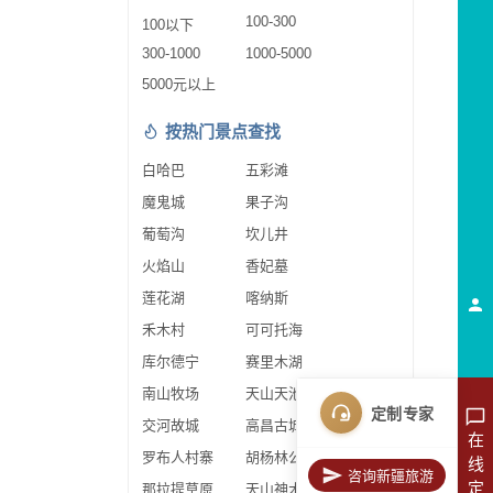
100-300
100以下
300-1000
1000-5000
5000元以上
按热门景点查找
白哈巴
五彩滩
魔鬼城
果子沟
葡萄沟
坎儿井
火焰山
香妃墓
莲花湖
喀纳斯
禾木村
可可托海
库尔德宁
赛里木湖
南山牧场
天山天池
定制专家
交河故城
高昌古城
在
罗布人村寨
胡杨林公园
线
咨询新疆旅游
定
那拉提草原
天山神木园