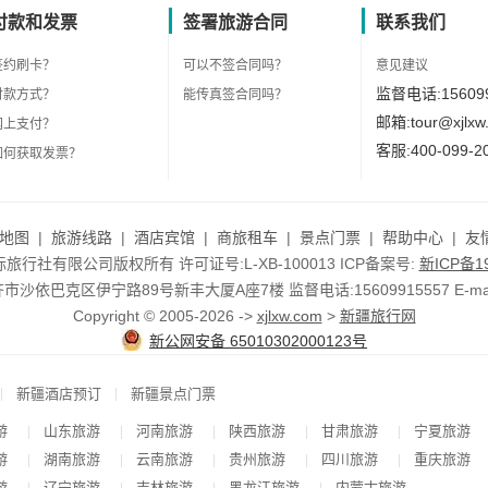
付款和发票
签署旅游合同
联系我们
签约刷卡？
可以不签合同吗？
意见建议
监督电话:156099
付款方式？
能传真签合同吗？
邮箱:tour@xjlxw
网上支付？
客服:400-099-2
如何获取发票？
地图
|
旅游线路
|
酒店宾馆
|
商旅租车
|
景点门票
|
帮助中心
|
友
行社有限公司版权所有 许可证号:L-XB-100013 ICP备案号:
新ICP备19
依巴克区伊宁路89号新丰大厦A座7楼 监督电话:15609915557 E-mail:to
Copyright © 2005-2026 ->
xjlxw.com
>
新疆旅行网
新公网安备 65010302000123号
|
|
新疆酒店预订
新疆景点门票
游
山东旅游
河南旅游
陕西旅游
甘肃旅游
宁夏旅游
|
|
|
|
|
游
湖南旅游
云南旅游
贵州旅游
四川旅游
重庆旅游
|
|
|
|
|
游
辽宁旅游
吉林旅游
黑龙江旅游
内蒙古旅游
|
|
|
|