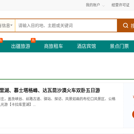
我的账户
经营许可证
有信息
热
热
出疆旅游
商旅租车
酒店宾馆
景点门票
里湖、慕士塔格峰、达瓦昆沙漠火车双卧五日游
村庄，盖孜峡谷、丝路古道、驿站、探访、风景如画的布伦口风景区、公格
游【卡拉库里湖】...