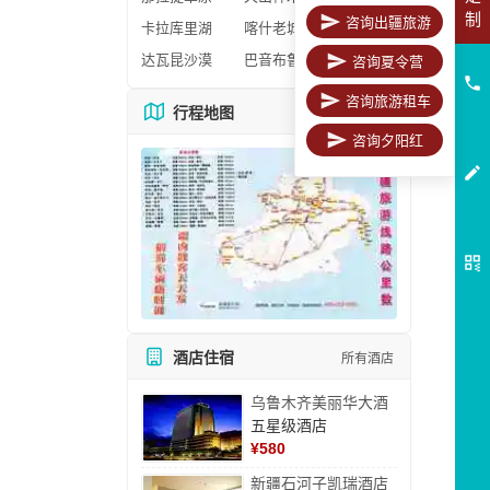
制
咨询出疆旅游
卡拉库里湖
喀什老城区
达瓦昆沙漠
巴音布鲁克
咨询夏令营
咨询旅游租车
行程地图
更多地图
咨询夕阳红
酒店住宿
所有酒店
乌鲁木齐美丽华大酒
五星级酒店
¥
580
新疆石河子凯瑞酒店