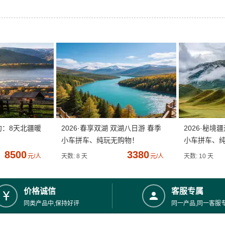
约：8天北疆暖
2026·春享双湖 双湖八日游 春季
2026·秘境
小车拼车、纯玩无购物！
小车拼车、
8500
3380
元/人
天数: 8 天
元/人
天数: 10 天
价格诚信
客服专属
同类产品中,保持好评
同一产品,同一客服