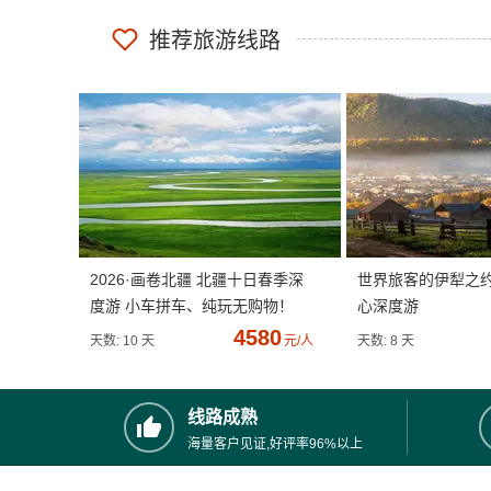
推荐旅游线路
2026·画卷北疆 北疆十日春季深
世界旅客的伊犁之
度游 小车拼车、纯玩无购物！
心深度游
4580
天数: 10 天
元/人
天数: 8 天
线路成熟
海量客户见证,好评率96%以上