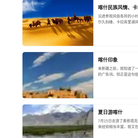
喀什民族风情、卡
沿途参观风俗各异的小
尔久别峰、卡拉库里湖风
喀什印象
来新疆之前，就知道了一
的广告词。但正是这句俗
夏日游喀什
7月15日去游了奥依塔
来经验相当丰富，就又包他