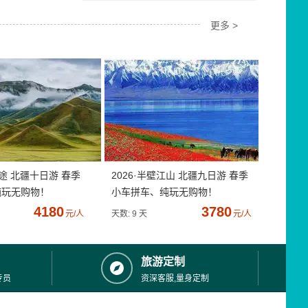
更多 >
疆途 北疆十日游 春季
2026·半壁江山 北疆九日游 春季
纯玩无购物！
小车拼车、纯玩无购物！
4180
3780
元/人
天数: 9 天
元/人
旅游定制
专员
资深客服,量身定制