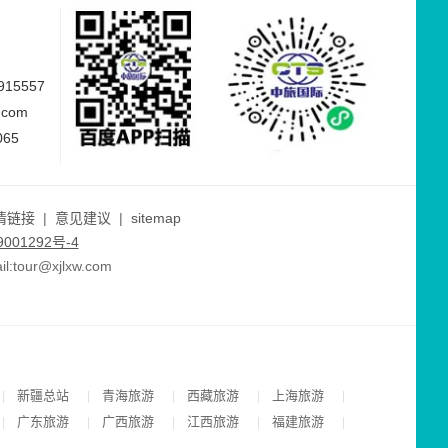
15557
.com
065
情链接
|
意见建议
|
sitemap
001292号-4
ur@xjlxw.com
新疆总站
青海旅游
西藏旅游
上海旅游
|
|
|
|
|
广东旅游
广西旅游
江西旅游
福建旅游
|
|
|
|
|