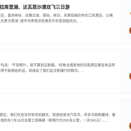
拉库里湖、达瓦昆沙漠双飞三日游
村庄，盖孜峡谷、丝路古道、驿站、探访、风景如画的布伦口风景区、公格
光意为黑海”,途中可参观浏览维吾尔农家田园风光。...
句话：“不到喀什，就不算到过新疆。”好象全国各地的名胜景区都会有这样
得不能再俗的话，却道出了我们此次新疆行的精华。...
克景区，我们在坐车时和司机聊天，知道他曾当汽车兵，并多次跑新藏线，看
的车7月16日去慕士塔格峰（距喀什约200多公里，一天500元）。...