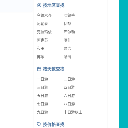
按地区查找
乌鲁木齐
吐鲁番
阿勒泰
伊犁
克拉玛依
库尔勒
阿克苏
喀什
和田
昌吉
博乐
哈密
按天数查找
一日游
二日游
三日游
四日游
五日游
六日游
七日游
八日游
九日游
十日游以上
按价格查找