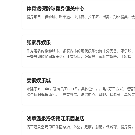
体育馆保龄球健身健美中心
健身项目：保龄球、跆拳道、少儿舞、拉丁舞、街舞、形体健美、散打。
张家界娱乐
作为著名的旅游城市，张家界市的现代娱乐设施十分完备。康乐球、
一些当地的民间娱乐活动才有意思，张家界土家毛古斯舞、土家摆手舞
泰钢娱乐城
始建于1998年，现有员工600名，集体企业，占地2万平方米，经
综合休闲娱乐场所。主要有餐饮、洗浴中心、酒吧、保龄球、旱冰尝网
浅草温泉浴场锦江乐园总店
浅草温泉浴场锦江乐园总店，沐浴，足摩，射箭，保龄球，健身房，美