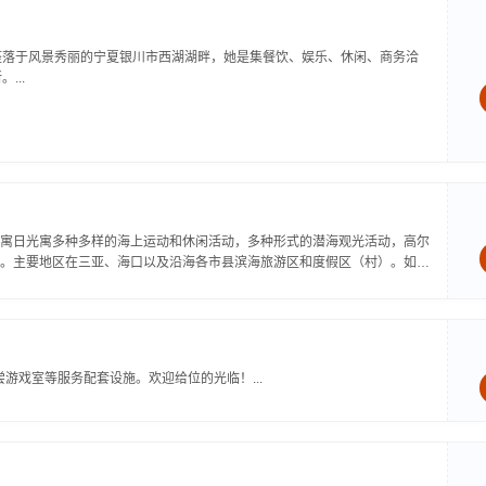
座落于风景秀丽的宁夏银川市西湖湖畔，她是集餐饮、娱乐、休闲、商务洽
...
寓日光寓多种多样的海上运动和休闲活动，多种形式的潜海观光活动，高尔
。主要地区在三亚、海口以及沿海各市县滨海旅游区和度假区（村）。如曾
游戏室等服务配套设施。欢迎给位的光临！...