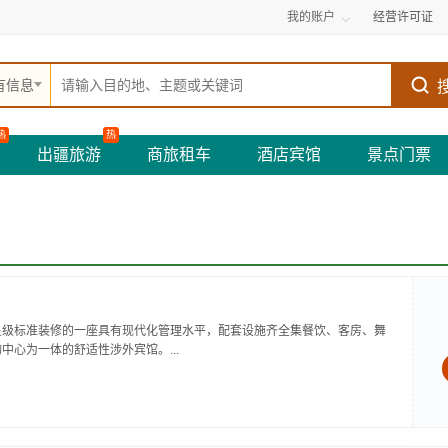
我的账户
经营许可证
有信息
热
热
出疆旅游
商旅租车
酒店宾馆
景点门票
星级标准装修的一座具有现代化管理水平，配套设施齐全集餐饮、客房、舞
中心为一体的舒适性涉外宾馆。...