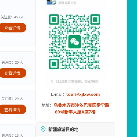
关注度：453 人
查看详情
关注度：20 人
查看详情
tour@xjlxw.com
E-mail：
关注度：29 人
乌鲁木齐市沙依巴克区伊宁路
地址：
查看详情
89号新丰大厦A座7楼
新疆旅游目的地
关注度：13 人