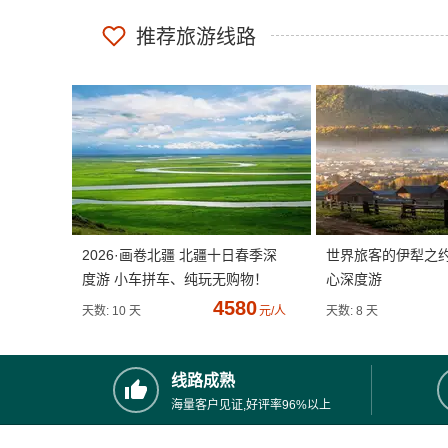
推荐旅游线路
2026·画卷北疆 北疆十日春季深
世界旅客的伊犁之
度游 小车拼车、纯玩无购物！
心深度游
4580
天数: 10 天
元/人
天数: 8 天
线路成熟
海量客户见证,好评率96%以上