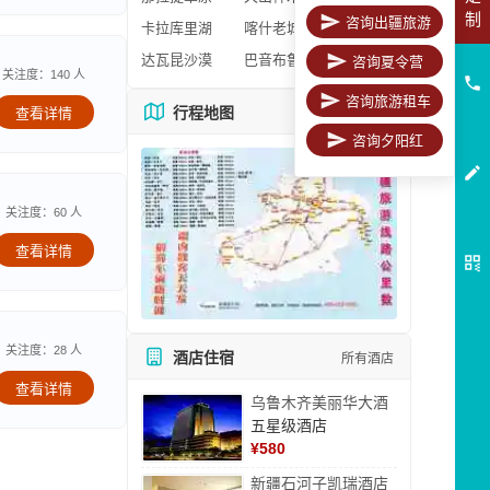
制
咨询出疆旅游
卡拉库里湖
喀什老城区
达瓦昆沙漠
巴音布鲁克
咨询夏令营
关注度：140 人
咨询旅游租车
行程地图
查看详情
更多地图
咨询夕阳红
关注度：60 人
查看详情
关注度：28 人
酒店住宿
所有酒店
查看详情
乌鲁木齐美丽华大酒
五星级酒店
¥
580
新疆石河子凯瑞酒店