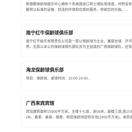
新德都保龄球娱乐中心拥有十条美国进口宾士域标准球道，并附设有
都将以标准的设施、舒适的环境和优质的服务，恭候您的光临。...
南宁红牛保龄球俱乐部
南宁红牛娱乐有限责任公司是一家以保龄球为主业、兼营台球、乒乓
界。尤其以本公司保龄球俱乐部队员为主组成的广西保龄球队，在各种
海龙保龄球俱乐部
项目：保龄球、桌球时间：10:00-24:00...
广西来宾宾馆
宾馆建筑面积15000平方米，主楼十七层，高58米，副楼三层,高
OK、桑拿、美容、按摩、商尝保龄球尝停车场(2400平方米)。来宾县