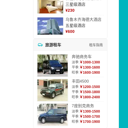
三星级酒店
¥
230
乌鲁木齐海德大酒店
五星级酒店
¥
600
旅游租车
租车指南
奔驰商务车
淡季:
￥1000-1300
平季:
￥1300-1600
旺季:
￥1600-1900
丰田4500
淡季:
￥1200-1500
平季:
￥1500-1800
旺季:
￥1800-2400
7座别克商务
淡季:
￥1300-1500
平季:
￥1500-1700
旺季:
￥1700-1900