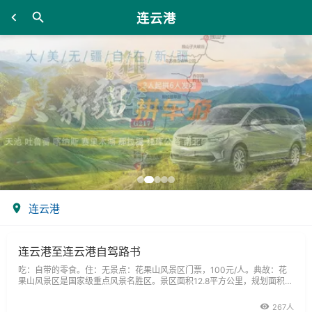
连云港
连云港
连云港至连云港自驾路书
吃：自带的零食。住：无景点：花果山风景区门票，100元/人。典故：花
果山风景区是国家级重点风景名胜区。景区面积12.8平方公里，规划面积11
0平方公里，层峦叠嶂136峰，其中花果山玉女峰是江苏省最高峰，海拔62
4.4米。花果山风景区以古典名著《西游记》所描述的“孙大圣老家”而著称
267人