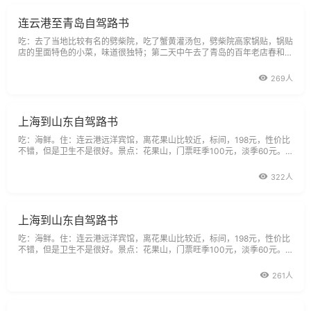
连云港至青岛自驾路书
吃：去了当地比较有名的劈柴院，吃了蟹黄灌汤包，劈柴院高家锅贴，锅贴
店的里面特色的小菜，味道很独特；第二天中午去了青岛的百年老店春和楼
吃的蒸饺和香酥鸡，香酥鸡果然很香啊！对了，青岛原浆啤酒口感非常醇
厚。住：如家快捷太平角店。景点：青岛奥林匹克帆船中心，免费开放。典
269人
故：青岛奥林匹克帆船中
上海到山东自驾路书
吃：海鲜。住：连云港远洋宾馆，离花果山比较近，标间，198元，性价比
不错，但是卫生不是很好。景点：花果山，门票旺季100元，淡季60元。
典故：花果山风景区是国家重点风景名胜区，国家AAAA级风景旅游区，全
国文明风景旅游区示范点。景区面积84.3平方公里，层峦叠嶂136峰，其中
322人
花果山玉女峰是江苏省最高峰，海拔625.3米，峭
上海到山东自驾路书
吃：海鲜。住：连云港远洋宾馆，离花果山比较近，标间，198元，性价比
不错，但是卫生不是很好。景点：花果山，门票旺季100元，淡季60元。
典故：花果山风景区是国家重点风景名胜区，国家AAAA级风景旅游区，全
国文明风景旅游区示范点。景区面积84.3平方公里，层峦叠嶂136峰。其中
261人
花果山玉女峰是江苏省最高峰，海拔625.3