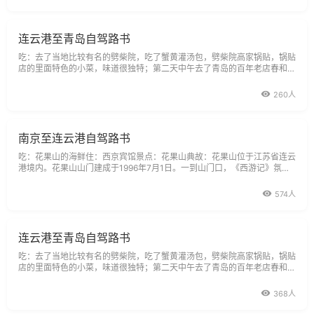
于世，名闻海内外。花果
连云港至青岛自驾路书
吃：去了当地比较有名的劈柴院，吃了蟹黄灌汤包，劈柴院高家锅贴，锅贴
店的里面特色的小菜，味道很独特；第二天中午去了青岛的百年老店春和楼
吃的蒸饺和香酥鸡，香酥鸡果然很香啊！对了，青岛原浆啤酒口感非常醇
厚。住：如家快捷太平角店。景点：青岛奥林匹克帆船中心，免费开放。典
260人
故：青岛奥林匹克帆船中
南京至连云港自驾路书
吃：花果山的海鲜住：西京宾馆景点：花果山典故：花果山位于江苏省连云
港境内。花果山山门建成于1996年7月1日。一到山门口，《西游记》氛围
便扑面而来。山门是在传统古城门的骨架上，用现代表现手法加以渲染。正
门上首为孙悟空的头像，背衬圆形图案，象征功德圆满，法轮常转。花果山
574人
有水帘洞、娲遗石、海清
连云港至青岛自驾路书
吃：去了当地比较有名的劈柴院，吃了蟹黄灌汤包，劈柴院高家锅贴，锅贴
店的里面特色的小菜，味道很独特；第二天中午去了青岛的百年老店春和楼
吃的蒸饺和香酥鸡，香酥鸡果然很香啊！对了，青岛原浆啤酒口感非常醇
厚。住：如家快捷太平角店。景点：青岛奥林匹克帆船中心，免费开放。典
368人
故：青岛奥林匹克帆船中