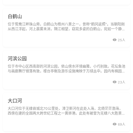
榭点
白鹤山
位于鸳鸯江畔珠山旁。白鹤山为梧州八景之一，昔称"鹤冈返照"。当朝阳刚
从西江浮起，河上晨雾未消，隔江相望，窈窕多姿的白鹤山，宛如一个静卧
云雾中的仙女。当斜阳西照，霞光把白鹤山的倒影投入碧绿明亮的桂江，就
象一个花容月貌的女郎对镜梳妆。清光绪二十三年(1897年)梧州辟为通商口
25人
岸后，英国在白鹤山
河滨公园
位于市中心区西南部的河滨公园，依山傍水环境幽雅，小巧别致。花坛鱼池
与画廊舞厅错落有致，楼台亭榭及游乐设施掩映于万绿丛中。园内有楠园，
竹屋、竹廊、竹亭、竹篱笆，一片闹中取静的楠竹天地，一派浓浓的山村野
趣。园中的儿童游乐园是孩子们的欢乐世界。这里是游人品茗对弈、垂钓游
23人
泳、赏玩休憩的
大口河
大口河位于无棣县城北70公里处，漳卫新河在此处入海，北倚茫茫渤海，
西傍在建的全国两大跨世纪工程之一黄骅港。此处有被誉为无棣八大胜景之
一的北海牧歌。大口河一带，空气温润，气候宜人，风光秀丽，泉水汩汩，
四十多种中草药遍布沙堤，药香袭人，沁人心脾。这里
69人