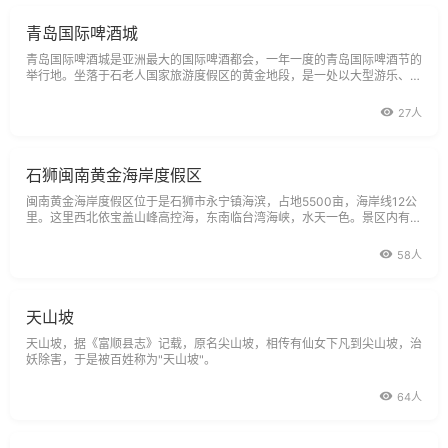
青岛国际啤酒城
青岛国际啤酒城是亚洲最大的国际啤酒都会，一年一度的青岛国际啤酒节的
举行地。坐落于石老人国家旅游度假区的黄金地段，是一处以大型游乐、啤
酒文化为主题的高档次游乐园。每年啤酒节期间，这里就成为万众瞩目的焦
点，游客总数超过200万人。此外，啤酒城内还设有环宇世界主题乐园。
27人
石狮闽南黄金海岸度假区
闽南黄金海岸度假区位于是石狮市永宁镇海滨，占地5500亩，海岸线12公
里。这里西北依宝盖山峰高控海，东南临台湾海峡，水天一色。景区内有观
潮点帆宫屿湾，粼粼碧波白沙滩，莽莽林原新沙堤，怪石嶙峋观音山。
58人
天山坡
天山坡，据《富顺县志》记载，原名尖山坡，相传有仙女下凡到尖山坡，治
妖除害，于是被百姓称为"天山坡"。
64人