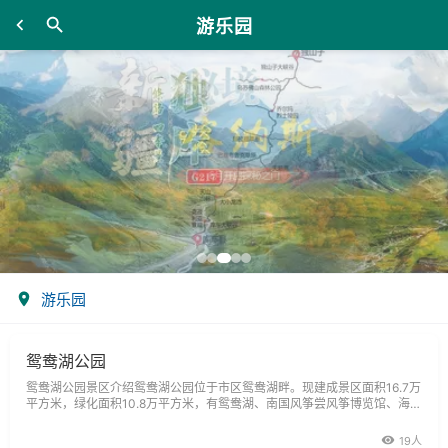
游乐园
游乐园
鸳鸯湖公园
鸳鸯湖公园景区介绍鸳鸯湖公园位于市区鸳鸯湖畔。现建成景区面积16.7万
平方米，绿化面积10.8万平方米，有鸳鸯湖、南国风筝尝风筝博览馆、海鸥
观礼台和广场雕塑放飞之梦等景点。鸳鸯湖水面面积为47公顷，是市区最
大人工湖，为天然的气温调节湖。鸳鸯湖湖水清澈，湖岸杨柳垂堤，楼台阁
19人