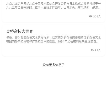
北京九龙游乐园是北京十三陵水库综合开发公司与日本株式会社熊谷组于一
九八五年合资兴建的，位于十三陵水库西畔，山青水秀、空气清新，是游人
休闲、娱乐、度假的理想场所。
309人
吴桥杂技大世界
吴桥，作为我国杂技艺术的发祥地，以其悠久的杂技历史和精湛的杂技艺术
在国内外杂技界被称作杂技艺术的摇篮，1954年吴桥被周恩来总理亲自命
名为杂技之乡。上至九十九，下至刚会走，吴桥耍杂技，人人有一手在吴桥
这句流传千年至今的民谣生动反映了吴桥杂技文化的广泛性和深厚的
92人
没有更多信息了