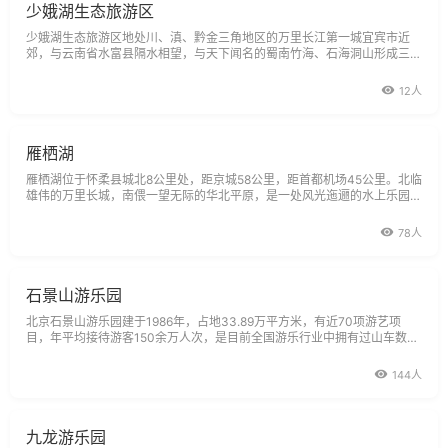
少娥湖生态旅游区
少娥湖生态旅游区地处川、滇、黔金三角地区的万里长江第一城宜宾市近
郊，与云南省水富县隔水相望，与天下闻名的蜀南竹海、石海洞山形成三点
一线的黄金旅游热线
12人
雁栖湖
雁栖湖位于怀柔县城北8公里处，距京城58公里，距首都机场45公里。北临
雄伟的万里长城，南偎一望无际的华北平原，是一处风光迤逦的水上乐园。
雁栖湖水面宽阔，湖水清澈，因每年春秋两季，常有大雁来此栖息，故而得
名。近处来，时有白天鹅、淡水鸥来湖中戏水，为湖区增添了勃勃生机。雁
78人
栖湖湖区大门有如一条
石景山游乐园
北京石景山游乐园建于1986年，占地33.89万平方米，有近70项游艺项
目，年平均接待游客150余万人次，是目前全国游乐行业中拥有过山车数量
最多、游乐项目最多、综合经济效益最好的主题公园。
144人
九龙游乐园