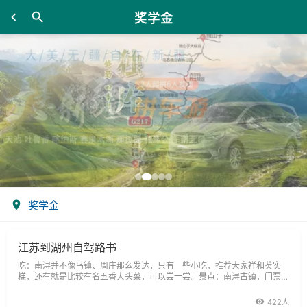
奖学金
奖学金
江苏到湖州自驾路书
吃：南浔并不像乌镇、周庄那么发达，只有一些小吃，推荐大家祥和芡实
糕，还有就是比较有名五香大头菜，可以尝一尝。景点：南浔古镇，门票1
00元/人。典故：南浔位于湖州市之东，与江苏省吴江县交界，历史悠久，
经济发达，人文荟萃，环境秀美，且名胜古迹甚多，在明清时代就是一个典
422人