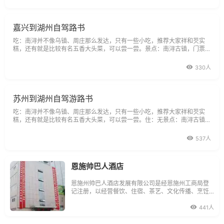
型的江南水乡名镇和旅游胜地。明万历年至清
嘉兴到湖州自驾路书
吃：南浔并不像乌镇、周庄那么发达，只有一些小吃，推荐大家祥和芡实
糕，还有就是比较有名五香大头菜，可以尝一尝。景点：南浔古镇，门票1
00元/人。典故：南浔位于湖州市之东，与江苏省吴江县交界，历史悠久，
经济发达，人文荟萃，环境秀美，且名胜古迹甚多，在明清时代就是一个典
330人
型的江南水乡名镇和旅游胜地。明万历年至清
苏州到湖州自驾游路书
吃：南浔并不像乌镇、周庄那么发达，只有一些小吃，推荐大家祥和芡实
糕，还有就是比较有名五香大头菜，可以尝一尝。住：无景点：南浔古镇，
门票100元/人。典故：南浔位于湖州市之东，与江苏省吴江县交界，历史
悠久，经济发达，人文荟萃，环境秀美，且名胜古迹甚多，在明清时代就是
537人
一个典型的江南水乡名镇和旅游胜地。明万
恩施帅巴人酒店
恩施州帅巴人酒店发展有限公司是经恩施州工商局登
记注册，以经营餐饮、住宿、茶艺、文化传播、烹饪
研究为主要业务的酒店连锁企业，现设有帅巴人酒店
（二星级）、帅巴人食府、帅巴人语茶三个经营实
441人
体，以及烹饪研究所、企业文化报《帅巴人视窗》、
帅巴人网站四个文化科研载体。公司现有员工150多