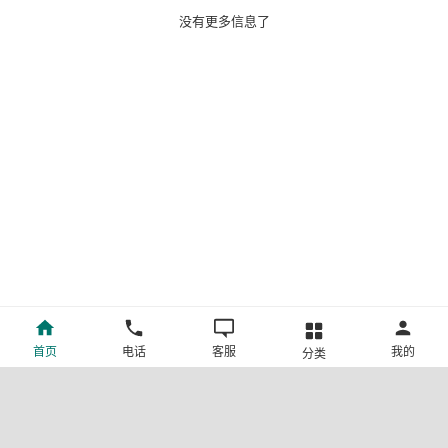
人，管理人
没有更多信息了
首页
电话
客服
我的
分类
©新疆中旅国际旅行社有限公司版权所有
许可证号:L-XB-100013