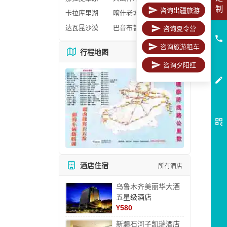
制
咨询出疆旅游
卡拉库里湖
喀什老城区
达瓦昆沙漠
巴音布鲁克
咨询夏令营
咨询旅游租车
行程地图
更多地图
咨询夕阳红
酒店住宿
所有酒店
乌鲁木齐美丽华大酒
五星级酒店
¥
580
新疆石河子凯瑞酒店