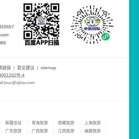
15557
.com
065
情链接
|
意见建议
|
sitemap
001292号-4
ur@xjlxw.com
新疆总站
青海旅游
西藏旅游
上海旅游
|
|
|
|
|
广东旅游
广西旅游
江西旅游
福建旅游
|
|
|
|
|