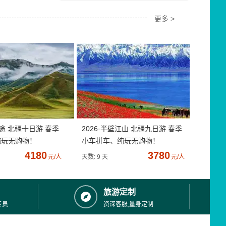
更多 >
疆途 北疆十日游 春季
2026·半壁江山 北疆九日游 春季
纯玩无购物！
小车拼车、纯玩无购物！
4180
3780
元/人
天数: 9 天
元/人
旅游定制
专员
资深客服,量身定制