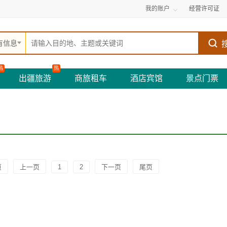
我的账户
经营许可证
有信息
热
热
出疆旅游
商旅租车
酒店宾馆
景点门票
页
上一页
1
2
下一页
尾页