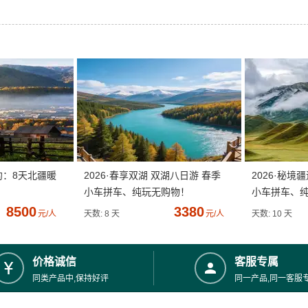
约：8天北疆暖
2026·春享双湖 双湖八日游 春季
2026·秘境
小车拼车、纯玩无购物！
小车拼车、
8500
3380
元/人
天数: 8 天
元/人
天数: 10 天
价格诚信
客服专属
同类产品中,保持好评
同一产品,同一客服