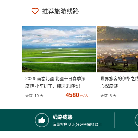
推荐旅游线路
2026·画卷北疆 北疆十日春季深
世界旅客的伊犁之
度游 小车拼车、纯玩无购物！
心深度游
4580
天数: 10 天
元/人
天数: 8 天
线路成熟
海量客户见证,好评率96%以上