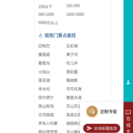
100-300
100以下
300-1000
1000-5000
5000元以上
按热门景点查找
白哈巴
五彩滩
魔鬼城
果子沟
葡萄沟
坎儿井
火焰山
香妃墓
莲花湖
喀纳斯
禾木村
可可托海
库尔德宁
赛里木湖
南山牧场
天山天池
定制专家
交河故城
高昌古城
在
罗布人村寨
胡杨林公园
线
咨询新疆旅游
定
那拉提草原
天山神木园