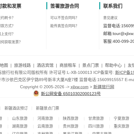
付款和发票
签署旅游合同
联系我们
签约刷卡？
可以不签合同吗？
意见建议
监督电话:156099
付款方式？
能传真签合同吗？
邮箱:tour@xjlxw
网上支付？
客服:400-099-2
如何获取发票？
地图
|
旅游线路
|
酒店宾馆
|
商旅租车
|
景点门票
|
帮助中心
|
友
行社有限公司版权所有 许可证号:L-XB-100013 ICP备案号:
新ICP备19
依巴克区伊宁路89号新丰大厦A座7楼 监督电话:15609915557 E-mail:to
Copyright © 2005-2026 ->
xjlxw.com
>
新疆旅行网
新公网安备 65010302000123号
|
|
新疆酒店预订
新疆景点门票
游
山东旅游
河南旅游
陕西旅游
甘肃旅游
宁夏旅游
|
|
|
|
|
游
湖南旅游
云南旅游
贵州旅游
四川旅游
重庆旅游
|
|
|
|
|
游
辽宁旅游
吉林旅游
黑龙江旅游
内蒙古旅游
|
|
|
|