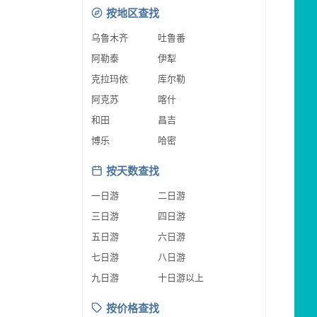
按地区查找
乌鲁木齐
吐鲁番
阿勒泰
伊犁
克拉玛依
库尔勒
阿克苏
喀什
和田
昌吉
博乐
哈密
按天数查找
一日游
二日游
三日游
四日游
五日游
六日游
七日游
八日游
九日游
十日游以上
按价格查找