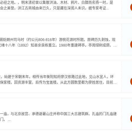
必经之地。，明末清初曾以集散洪油、木材、鸦片、白腊而名扬一时，是
之美誉。洪江古商城由来已久，只是藏在深闺人未识。据专家考证...
刘禹锡贬朗州司马时（约公元806-816年）游桃花源时所题。原碑历久剥蚀，现
绪十八年（1892）知县余良栋重立。1980年重建碑亭。亭周绿树成荫，阡
亩，始建于宋朝末年。相传当年衡阳知府廖汉依路过此地，见山水宜人，环
保家楼。因资源丰富，后传为宝盖楼。从此方圆数里都为廖姓居住，目前仍
一庙，与北京故宫、承德避暑山庄并称中国三大古建筑群。孔庙的门孔庙建
 ...