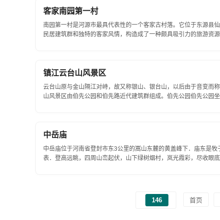
客家南园第一村
南园第一村是河源市最具代表性的一个客家古村落。它位于东源县仙
民居建筑群和独特的客家风情，构造成了一种颇具吸引力的旅游资源
座向和周围环境，一般选址坐北...
镇江云台山风景区
云台山原与金山隔江对峙，故又称银山、银台山，以后由于音变而称
山风景区由伯先公园和伯先路近代建筑群组成。伯先公园伯先公园坐
先烈赵伯先，由知名人士冷御秋倡...
中岳庙
中岳庙位于河南省登封市东3公里的嵩山东麓的黄盖峰下．庙东是牧
表．登高远眺，四周山峦起伏，山下绿树烟村，岚光霞彩，尽收眼底
山第一坊向北至黄录殿（御书...
146
首页