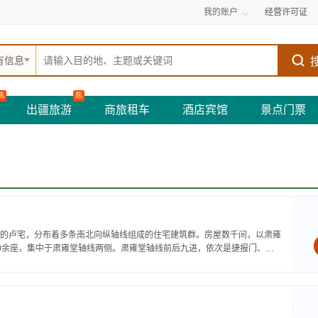
我的账户
经营许可证
有信息
热
热
出疆旅游
商旅租车
酒店宾馆
景点门票
的卢宅，分布着多条南北向纵轴线组成的住宅建筑群。房屋数千间，以肃雍
0余座，集中于肃雍堂轴线两侧。肃雍堂轴线前后九进，依次是捷报门、国