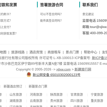
付款和发票
签署旅游合同
联系我们
签约刷卡？
可以不签合同吗？
意见建议
监督电话:156099
付款方式？
能传真签合同吗？
邮箱:tour@xjlxw
网上支付？
客服:400-099-2
如何获取发票？
地图
|
旅游线路
|
酒店宾馆
|
商旅租车
|
景点门票
|
帮助中心
|
友
行社有限公司版权所有 许可证号:L-XB-100013 ICP备案号:
新ICP备19
依巴克区伊宁路89号新丰大厦A座7楼 监督电话:15609915557 E-mail:to
Copyright © 2005-2026 ->
xjlxw.com
>
新疆旅行网
新公网安备 65010302000123号
|
|
新疆酒店预订
新疆景点门票
游
山东旅游
河南旅游
陕西旅游
甘肃旅游
宁夏旅游
|
|
|
|
|
游
湖南旅游
云南旅游
贵州旅游
四川旅游
重庆旅游
|
|
|
|
|
游
辽宁旅游
吉林旅游
黑龙江旅游
内蒙古旅游
|
|
|
|