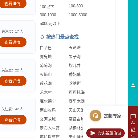
查看详情
100-300
100以下
300-1000
1000-5000
5000元以上
关注度：17 人
按热门景点查找
查看详情
白哈巴
五彩滩
魔鬼城
果子沟
葡萄沟
坎儿井
关注度：22 人
火焰山
香妃墓
查看详情
莲花湖
喀纳斯
禾木村
可可托海
库尔德宁
赛里木湖
关注度：42 人
南山牧场
天山天池
定制专家
交河故城
高昌古城
查看详情
在
罗布人村寨
胡杨林公园
线
咨询新疆旅游
定
那拉提草原
天山神木园