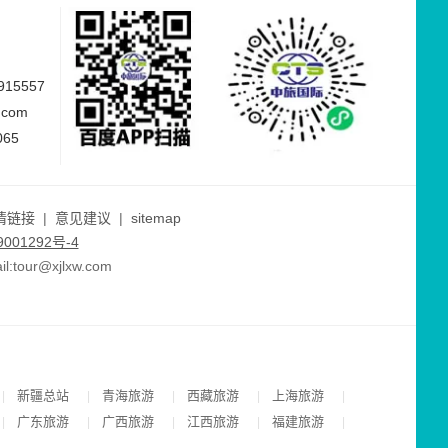
15557
.com
065
情链接
|
意见建议
|
sitemap
001292号-4
ur@xjlxw.com
新疆总站
青海旅游
西藏旅游
上海旅游
|
|
|
|
|
广东旅游
广西旅游
江西旅游
福建旅游
|
|
|
|
|