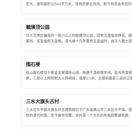
宏大，建筑面积32543平方米，现有房屋近百间，距今有百余年
因其浓郁的军事防御色彩而著称，将城垣...
毓璜顶公园
位于芝罘区偏南的一座小山上的毓璜顶公园，因有玉皇庙而得名。毓
莱坊、玉皇庙和玉皇阁。清光绪十九年重修玉皇庙时，由文人雅士提
庙红漆大门之上，对联...
围石楼
桂山围石楼位于紫金龙窝镇桂山围，始建于清乾隆年间，是当地富豪廖
筑，三层以上用特制大火砖砌成，墙厚1.5米，主楼前面是三进的正
方米的建筑群。石楼至今保存颇好。...
三水大旗头古村
三水区乐平镇大旗头村古建筑群位于广东省佛山市三水区乐平镇，是
性的清代村落，至今保存完整。该村是一个方形的布局规整建筑群，
祠堂、家庙、第府、文塔、晒坪...