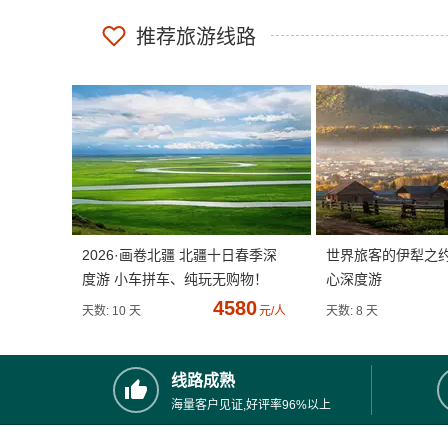
推荐旅游线路
2026·画卷北疆 北疆十日春季深
世界旅客的伊犁之
度游 小车拼车、纯玩无购物！
心深度游
4580
天数: 10 天
元/人
天数: 8 天
线路成熟
海量客户见证,好评率96%以上