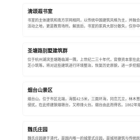
清颂遐书室
书室的主体建筑和南方宗祠相同，以传统中国建筑风格为主，并融合
活动之地，更是教育场所。解放后，书室的家具大部分散失，仅存中
复原来风采。...
圣塘路别墅建筑群
位于杭州湖滨圣塘路临湖一隅，上世纪二三十年代，官僚资本家在此
芝小筑等。将对这些建筑进行环境整治，恢复历史原貌，进一步挖掘内
烟台山景区
烟台山，位于市区北端，海拔42.5米，三面环海，冈峦兀立，林
侵扰，在此修建狼烟墩台，又称烽火台。烟台由此而得名。1862年
局。主要景点有狼烟墩台、灯塔、燕台石...
魏氏庄园
魏氏庄园建于清代，是国内唯一的城堡式庄园，是城垣建筑与传统民