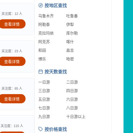
按地区查找
关注度：12 人
乌鲁木齐
吐鲁番
查看详情
阿勒泰
伊犁
克拉玛依
库尔勒
阿克苏
喀什
和田
昌吉
关注度：23 人
博乐
哈密
查看详情
按天数查找
一日游
二日游
关注度：65 人
三日游
四日游
查看详情
五日游
六日游
七日游
八日游
九日游
十日游以上
关注度：115 人
按价格查找