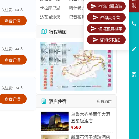
制
咨询出疆旅游
卡拉库里湖
喀什老城区
关注度：64 人
达瓦昆沙漠
巴音布鲁克
咨询夏令营
查看详情
咨询旅游租车
行程地图
更多地图
咨询夕阳红
关注度：44 人
查看详情
关注度：74 人
查看详情
酒店住宿
所有酒店
乌鲁木齐美丽华大酒
五星级酒店
¥
580
新疆石河子凯瑞酒店