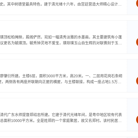
的历史。其中树德堂最具特色，建于清光绪十六年，由宫廷营造大师精心设计，
璜顶松柏掩映，殿阁俨然，宛如一幅清秀淡雅的水墨画，其主要建筑有小蓬
议更名为毓璜顶。毓秀钟灵地不爱宝，璜琮璞玉山自生辉的对联镌刻于玉皇
肇衍所建。主楼6层，面积3000平方米，高20米。一、二层用花岗石条砌
屋，两侧各有两座并联朝向正屋的横屋，与主楼联接，构成一座占地1.5万平
清代广东水师提督郑绍忠所建。它建于清代光绪年间，是粤中地区较有代表
总面积10000平方米。全是姓郑的一个家庭聚居，故又名郑村。该村民居、