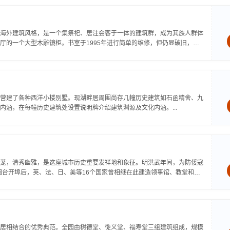
海外建筑风格，是一个集祭祀、居注会客于一体的建筑群，成为其族人群体
厅的一个大型木雕镜柜。书室于1995年进行简单的维修，但仍显破旧，不
营建了各种西洋小楼别墅。现湖畔居周围尚存几幢历史建筑如石函精舍、九
涵，在每幢历史建筑处设置说明牌介绍建筑渊源及文化内涵。...
木葱茏，清秀幽雅，是这座城市历史重要发祥地和象征。明洪武年间，为防倭寇
烟台开埠后，英、法、日、美等16个国家曾相继在此建造领事馆、教堂和邮
居相结合的优秀典范。全园由树德堂、徙义堂、福寿堂三组建筑组成，规模