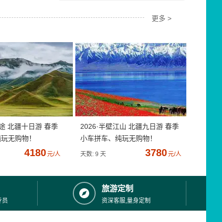
更多 >
疆途 北疆十日游 春季
2026·半壁江山 北疆九日游 春季
纯玩无购物！
小车拼车、纯玩无购物！
4180
3780
元/人
天数: 9 天
元/人
旅游定制
专员
资深客服,量身定制