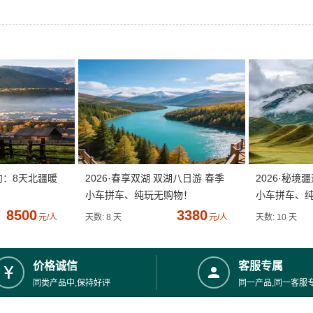
约：8天北疆暖
2026·春享双湖 双湖八日游 春季
2026·秘境
小车拼车、纯玩无购物！
小车拼车、
8500
3380
元/人
天数: 8 天
元/人
天数: 10 天
价格诚信
客服专属
同类产品中,保持好评
同一产品,同一客服