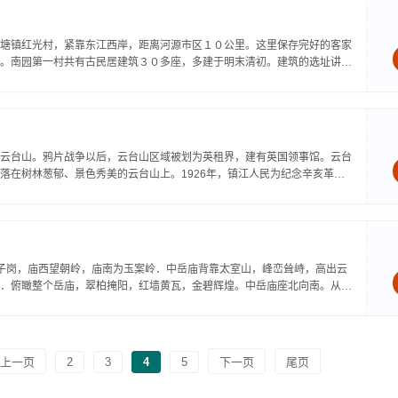
塘镇红光村，紧靠东江西岸，距离河源市区１０公里。这里保存完好的客家
。南园第一村共有古民居建筑３０多座，多建于明末清初。建筑的选址讲究
云台山。鸦片战争以后，云台山区域被划为英租界，建有英国领事馆。云台
落在树林葱郁、景色秀美的云台山上。1926年，镇江人民为纪念辛亥革命
子岗，庙西望朝岭，庙南为玉案岭．中岳庙背靠太室山，峰峦耸峙，高出云
．俯瞰整个岳庙，翠柏掩阳，红墙黄瓦，金碧辉煌。中岳庙座北向南。从名
上一页
2
3
4
5
下一页
尾页