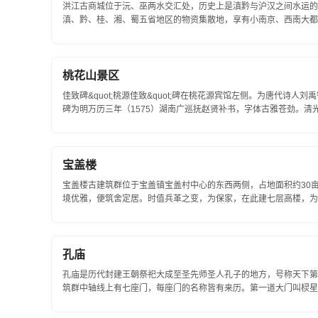
洪江古商城位于沅、巫两水交汇处，历史上是滇黔与沪汉之间水运的
滇、黔、桂、湘、蜀五省地区的物资集散地，享有小南京、西南大都会
桃花山景区
佳致碑&quot;桃源佳致&quot;碑在桃花源宾馆左侧。为唐代诗人
碑为明万历三年（1575）湖南广巡抚赵贤补书，字体古雅苍劲。清光
陌纵横，意趣盎然。忘岁园以元代诗人傅若...
宝盖楼
宝盖楼古建筑群位于宝盖镇宝盖村中心的东西两侧，占地面积约30
境优雅，便筑舍定居。时值兵革之变，为保家，在此建七层高楼，为
有300余户居民在这古老的建筑群里，其中...
孔庙
孔庙是历代封建王朝祭祀大成至圣先师圣人孔子的地方，号称天下第
筑群中轴线上有七座门，每座门的名称皆有来历。第一道大门叫棂星门。