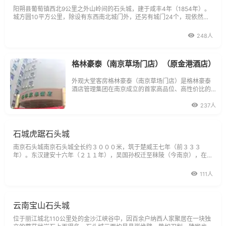
阳朔县葡萄镇西北9公里之外山岭间的石头城，建于咸丰4年（1854年）。
城方圆10平方公里，除设有东西南北城门外，还另有城门24个，现依然存
在的有18座。要走完所有门需时3天。其规模之大、地势之险、建筑之神奇
为神州之
248人
格林豪泰（南京草场门店）（原金港酒店）
外观大堂客房格林豪泰（南京草场门店）是格林豪泰
酒店管理集团在南京成立的首家高品位、高性价比的
商务连锁酒店。酒店地处南京市政府和省政府机关与
南京河西新城区之间，隶属鼓楼区，是南京经济活动
237人
最频繁，商务活动最浓厚的地方之一。格林豪泰
石城虎踞石头城
南京石头城南京石头城全长约３０００米，筑于楚威王七年（前３３３
年）。东汉建安十六年（２１１年），吴国孙权迁至秣陵（今南京），在石
头山金陵邑原址筑城，取名石头。扼守长江险要，为兵家必争之地，有石城
虎踞之
111人
云南宝山石头城
位于丽江城北110公里处的金沙江峡谷中，因百余户纳西人家聚居在一块独