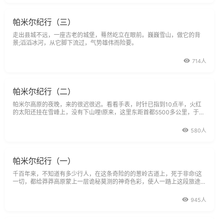
帕米尔纪行（三）
走出县城不远，一座古老的城堡，蓦然屹立在眼前。巍巍雪山，做它的背
景;滔滔冰河，从它脚下流过，气势雄伟而险要。
714人
帕米尔纪行（二）
帕米尔高原的夜晚，来的很迟很迟。看看手表，时针已指到10点半，火红
的太阳还挂在雪峰上，没有下山哩!原来，这里东距首都5500多公里，于北
京时间有两个半小时的时差。
580人
帕米尔纪行（一）
千百年来，不知道有多少行人，在这条奇险的的葱岭古道上，死于非命!这
一切，都给莽莽高原蒙上一层诡秘莫测的神奇色彩，使人一踏上这段旅途便
有一种吉凶难卜的感觉。
945人