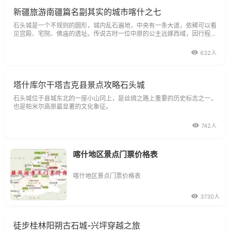
新疆旅游南疆篇名副其实的城市喀什之七
石头城是一个不规则的圆形，城内乱石遍地，中央有一条大道，依稀可以看
见宫殿、宅院、佛庙的遗址。传说古时一位中原的公主远嫁西域，因行程受
阻，被安置在高高的石头城堡上。
632人
塔什库尔干塔吉克县景点攻略石头城
石头城位于县城东北的一座小山冈上，是丝绸之路上重要的历史标志之一，
也是帕米尔高原最显著的文化象征。
742人
喀什地区景点门票价格表
喀什地区景点门票价格表
3730人
徒步桂林阳朔古石城-兴坪穿越之旅