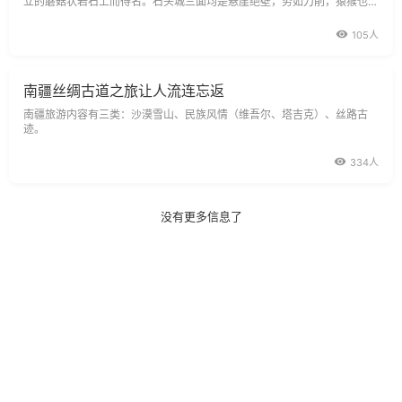
立的蘑菇状岩石上而得名。石头城三面均是悬崖绝壁，势如刀削，猿猴也难
攀爬上来。
105人
南疆丝绸古道之旅让人流连忘返
南疆旅游内容有三类：沙漠雪山、民族风情（维吾尔、塔吉克）、丝路古
迹。
334人
没有更多信息了