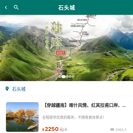
石头城
石头城
【穿越疆南】喀什风情、红其拉甫口岸、阿克苏、库车、库尔勒9日游
全程提供优质的服务，不随意更改景点！
2250
¥
元/人
2965人