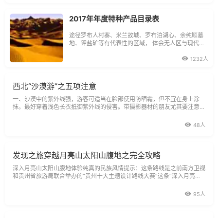
2017年年度特种产品目录表
途径罗布人村寨、米兰故城、罗布泊湖心、余纯顺墓
地、钾盐矿等有代表性的区域， 体会无人区与现代文
明的对比，而且能在过程中再次认识自我
1232人
西北“沙漠游”之五项注意
一、沙漠中的紫外线强，游客可适当在脸部使用防晒霜，但不宜在身上涂
抹。最好穿着浅色长衣抵御紫外线的侵害。带摄影器材的朋友尤其要注意防
止沙子进入摄影包内，以免损坏机器设备。
48人
发现之旅穿越月亮山太阳山腹地之完全攻略
深入月亮山太阳山腹地体验纯真的民族风情提示：这条路线是之前南方卫视
和贵州省旅游局联合举办的“贵州十大主题设计路线大赛”这条“深入月亮山
太阳山腹地体验纯真的民族风情”获得了最佳探险旅游攻略.
95人