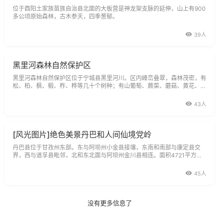
位于酉阳土家族苗族自治县北面的大板营是神龙架支脉的延伸，山上有900
多公顷原始森林，古木参天，四季葱郁。
39人
黑里河森林自然保护区
黑里河森林自然保护区位于宁城县黑里河川。区内峰峦叠翠，森林茂密，有
松、柏、枫、椴、柞、桦等几十个树种；有山葡萄、蕨菜、蘑菇、黄花、山
核桃、山杏、山枣、山梨等野菜野果。
43人
[风光图片]绝色美景丹巴和人间仙境党岭
丹巴县位于甘孜州东部。东与阿坝州小金县接壤，东南和南部与康定县交
界，西与道孚县毗邻，北和东北面与阿坝州金川县相连。面积4721平方公
里，县城海拔1800米。
45人
没有更多信息了