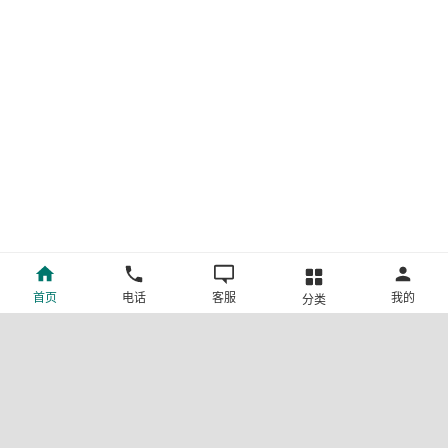
首页
电话
客服
我的
分类
©新疆中旅国际旅行社有限公司版权所有
许可证号:L-XB-100013
ICP备案号:新ICP备19001292号-4
新公网安备 65010302000123号