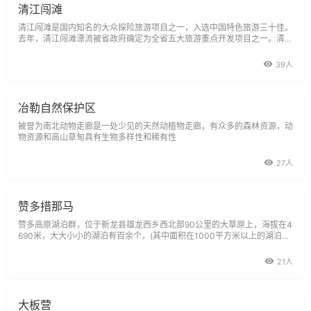
清江闯滩
清江闯滩是国内知名的大众探险旅游项目之一，入选中国特色旅游三十佳。
去年，清江闯滩漂流被省政府确定为全省五大旅游重点开发项目之一。清江
闯滩景区位于清江中游恩施城区至汾水河大桥段。全长38.5公里，最窄处1
5米
39人
冶勒自然保护区
被誉为南北动物走廊是一处少见的天然动植物走廊，有众多的森林资源，动
物资源和高山草甸具有生物多样性和稀有性
27人
赞多措那马
赞多高原湖泊群，位于新龙县雄龙西乡西北部90公里的大草原上，海拔在4
690米，大大小小的湖泊有百余个，(其中面积在1000平方米以上的湖泊有
20余个)站在山巅眺望
21人
大板营