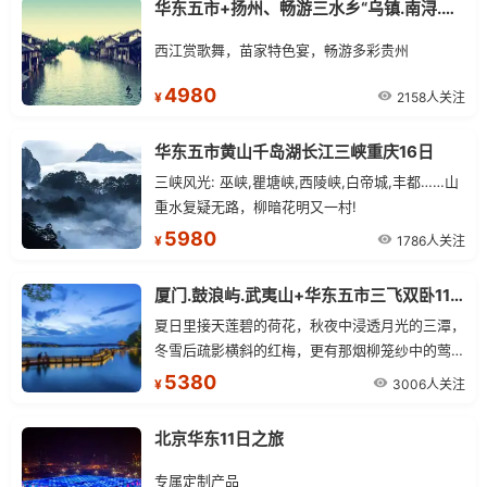
华东五市+扬州、畅游三水乡“乌镇.南浔.木渎”+贵阳.黄果树.千户苗寨.天河潭.青岩古镇 单飞双卧12日游
西江赏歌舞，苗家特色宴，畅游多彩贵州
4980
2158人关注
¥
华东五市黄山千岛湖长江三峡重庆16日
三峡风光: 巫峡,瞿塘峡,西陵峡,白帝城,丰都……山
重水复疑无路，柳暗花明又一村!
5980
1786人关注
¥
厦门.鼓浪屿.武夷山+华东五市三飞双卧11日
夏日里接天莲碧的荷花，秋夜中浸透月光的三潭，
冬雪后疏影横斜的红梅，更有那烟柳笼纱中的莺
啼，细雨迷蒙中的楼台——无论你在何时来，都会
5380
3006人关注
¥
领略到不同寻常的风采。
北京华东11日之旅
专属定制产品