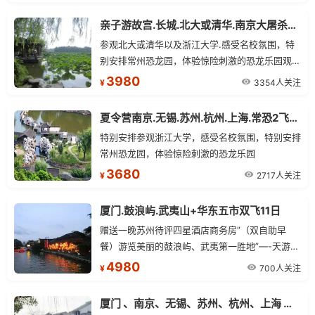
亲子游故宫.长城.北大或清华.南京大屠杀纪念馆.常州恐龙乐园单飞10日
参观北大或清华以及浙江大学.感受名校氛围，特
别安排常州恐龙园，体验惊险刺激的恐龙乐园观青
少年爱国主义教育基地——【南京大屠杀纪念馆】
3980
3354人关注
¥
夏令营南京.无锡.苏州.杭州.上海.常恐2飞7日
特别安排参观浙江大学，感受名校氛围，特别安排
常州恐龙园，体验惊险刺激的恐龙乐园
3680
2717人关注
¥
厦门.鼓浪屿.武夷山+华东五市双飞11日
赠送一晚苏州待评四星酒店商务房”（双自助早
餐）游览美丽的鼓浪屿、武夷第一胜地”—-天游峰
景区、九曲溪漂流、中山陵。欣赏十里秦淮风光。
4980
700人关注
¥
漫步杭州风月美景西湖、花港观鱼、苏堤春晓、三
潭印月、曲院风荷。
厦门 、南京、无锡、苏州、杭州、上海 单飞双卧12日