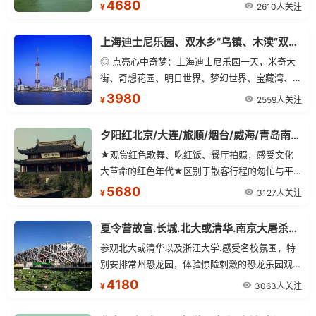
一起探索奇想花园、探险岛、宝藏湾、明日世界、
4680
2610人关注
¥
梦 幻世界.....
上海迪士尼乐园、双水乡“乌镇、木渎”双飞7日游
◎ 点亮心中奇梦：上海迪士尼乐园一天，米奇大
街、奇想花园、明日世界、梦幻世界、宝藏湾、探
险岛、迪士尼小镇等。
3980
2559人关注
¥
夕阳红北京/大连/旅顺/烟台/威海/青岛南京/无锡/苏州/杭州/上海单飞三卧15日
★观赏红色歌舞、吃红饭、餐厅拍照，感受文化
大革命的红色年代★区别于散客行程的匆忙与平
淡、让悠然流淌在山水之间★赠送一晚准四酒店
5680
3127人关注
¥
及一晚景区酒店
夏令营故宫.长城.北大或清华.南京大屠杀纪念馆.常州恐龙乐园单飞10日
参观北大或清华以及浙江大学.感受名校氛围，特
别安排常州恐龙园，体验惊险刺激的恐龙乐园观青
少年爱国主义教育基地——【南京大屠杀纪念馆】
4180
3063人关注
¥