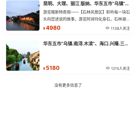
昆明、大理、丽江 版纳、华东五市“乌镇”、木渎 三飞17日
游览喀斯特奇观——【石林风景区】聆听每一块石
头向您述说的故事，游览阿诗玛化身石，石林湖、
大小石林等景点
4980
1138人关注
¥
华东五市“乌镇.南浔.木渎”、海口.兴隆.三亚四飞11日游
5180
1215人关注
¥
没有更多信息了