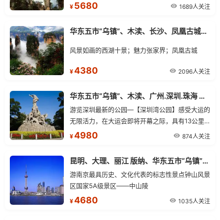
溪.杨家界.天门山.红石林.凤凰古城
5680
1689人关注
¥
华东五市“乌镇”、木渎、长沙、凤凰古城、张家界 双飞单卧11日游
风景如画的西湖十景；魅力张家界；凤凰古城
4380
2096人关注
¥
华东五市“乌镇”、木渎、广州.深圳.珠海 双飞一卧11日游
游览深圳最新的公园—【深圳湾公园】感受大运的
无限活力，在大运会即将开幕之际，具有13公里
海岸线的深圳湾公园近日正式开园迎客，深圳市民
4980
874人关注
¥
和游客又多了一个休闲娱乐、运动观光的好去处。
昆明、大理、丽江 版纳、华东五市“乌镇”、木渎 单飞双卧18日
游南京最具历史、文化代表的标志性景点钟山风景
区国家5A级景区——中山陵
4680
1035人关注
¥