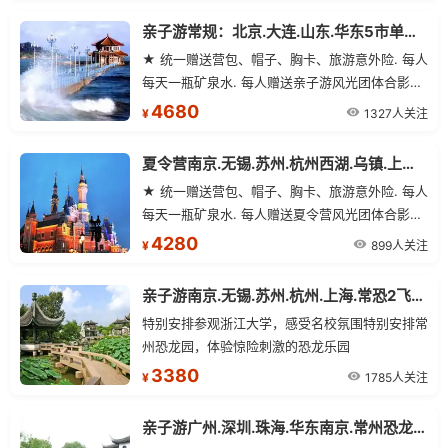
亲子游常规：北京.大连.山东.华东5市单飞15日游
★ 统一赠送营包、帽子、胸卡、旅游意外险. 每人
每天一瓶矿泉水. 每人赠送亲子游风光团体合影一
张.
4680
1327人关注
¥
夏令营南京.无锡.苏州.杭州西湖.乌镇.上海迪士尼.巧克力工厂嗨翻迪士尼高端2飞7日
★ 统一赠送营包、帽子、胸卡、旅游意外险. 每人
每天一瓶矿泉水. 每人赠送夏令营风光团体合影一
张.
4280
899人关注
¥
亲子游南京.无锡.苏州.杭州.上海.常恐2飞7日
特别安排参观浙江大学，感受名校氛围特别安排常
州恐龙园，体验惊险刺激的恐龙乐园
3380
1785人关注
¥
亲子游广州.深圳.珠海.华东南京.常州恐龙园.苏杭.上海双卧14日