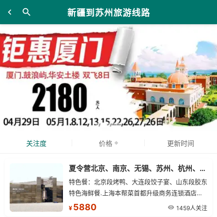
新疆到苏州旅游线路
关注度
价格
更新时间
夏令营北京、南京、无锡、苏州、杭州、上海单飞11日游
特色餐：北京段烤鸭、大连段饺子宴、山东段胶东
特色海鲜餐.上海本帮菜首都升级商务连锁酒店，
华东段升级入住高端连锁酒店，更舒适，更放松
5880
1459人关注
¥