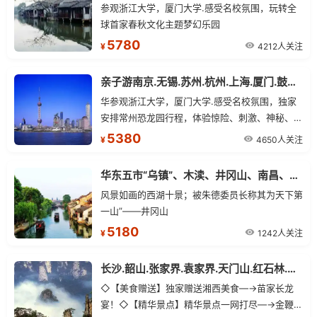
参观浙江大学，厦门大学.感受名校氛围，玩转全
球首家春秋文化主题梦幻乐园
5780
4212人关注
¥
亲子游南京.无锡.苏州.杭州.上海.厦门.鼓浪屿.武夷山单飞13日
华参观浙江大学，厦门大学.感受名校氛围，独家
安排常州恐龙园行程，体验惊险、刺激、神秘、互
动的恐龙乐园，打破常规，安排武夷山云河漂流，
5380
4650人关注
¥
游览龙川大峡谷.
华东五市“乌镇”、木渎、井冈山、南昌、庐山、武汉 双飞一卧12日“红色之旅”
风景如画的西湖十景；被朱德委员长称其为天下第
一山”——井冈山
5180
1242人关注
¥
长沙.韶山.张家界.袁家界.天门山.红石林.凤凰古城+华东五市+双水乡“乌镇.木渎” 双飞12日游
◇【美食赠送】独家赠送湘西美食—→苗家长龙
宴！◇【精华景点】精华景点一网打尽—→金鞭