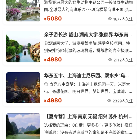
游览亚洲最大的野生动物主题公园—长隆野生动物
园.全球最大的海洋乐园---珠海横琴海洋王国.弘扬
世界文化精华为主题的大型文化旅游景区—深圳世
5080
1877人关注
¥
界之窗.
亲子游长沙.韶山.湖南大学.张家界.华东南京.木渎.上海单飞12日游
参观湖南大学，游览岳麓书院.感受名校氛围，特
别安排惊险刺激的玻璃栈道，挑战你的高空极限.
特别安排常州恐龙园，体验惊险、刺激、神秘、互
4980
2112人关注
¥
动的恐龙乐园品尝上海本帮菜.
华东五市、上海迪士尼乐园、双水乡“乌镇、木渎”武夷山、鼓浪屿、五缘湾、厦门、双飞11日游
◎ 点亮心中奇梦：上海迪士尼乐园一天，米奇大
街、奇想花园、明日世界、梦幻世界、宝藏湾、探
险岛、迪士尼小镇等。
4980
2329人关注
¥
【夏令营】上海 南京 无锡 绍兴 苏州 杭州 桂林 阳朔13日游
选择我的理由：0自费！更多参与 更多体验！疯狂
迪斯尼：没有去过迪斯尼的童年是不完整的童年！