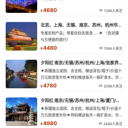
4680
1396人关注
¥
北京、上海、无锡、南京、苏州、杭州华东十二日游
专属定制产品；带着信仰去旅游……★ （告别馕
与方便面的旅行）
4480
1594人关注
¥
夕阳红 南京/无锡/苏州/杭州/上海/张家界/韶山/凤凰古城 单飞双卧13日游
★新疆独立成团、含全陪、赠送背包/帽子/价值十
万元旅游意外险★特别赠送每天一瓶矿泉水、华
东段赠送西湖醋鱼、无锡酱排骨★区别于散客行
4780
2096人关注
¥
程的匆忙与平淡、让悠然流淌在山水之间★欣赏
大型民族风情演艺——烟雨张家界（赠送价值228
夕阳红 南京/无锡/苏州/杭州/上海/厦门/鼓浪屿/武夷山 单飞三卧13日
元/人普座票）
★新疆独立成团、含全陪、赠送背包/帽子/价值十
万元旅游意外险★特别赠送每天一瓶矿泉水、华
东段赠送西湖醋鱼、无锡酱排骨★区别于散客行
4980
2494人关注
¥
程的匆忙与平淡、让悠然流淌在山水之间